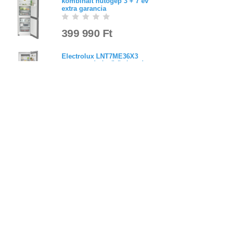
kombinált hűtőgép 3 + 7 év
extra garancia
399 990 Ft
Electrolux LNT7ME36X3
szabadonálló hűtőgép 3 év
garancia
5,0
(
4
)
299 900 Ft
Liebherr CNbdc 573i
kombinált hűtőgép 3 + 7 év
extra garancia
474 990 Ft
Liebherr SRBsfc 5220
hűtőszekrény 3 + 7 év extra
garancia
449 990 Ft