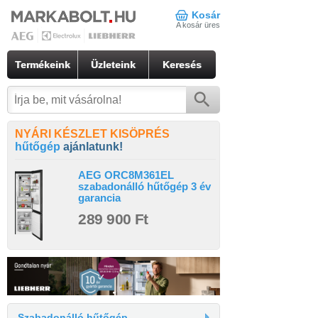
Kosár
A kosár üres
Termékeink
Üzleteink
Keresés
NYÁRI KÉSZLET KISÖPRÉS
hűtőgép
ajánlatunk!
AEG ORC8M361EL
szabadonálló hűtőgép 3 év
garancia
289 900 Ft
Szabadonálló hűtőgép