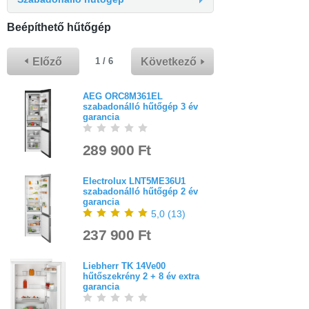
Beépíthető hűtőgép
Előző
Következő
1 / 6
AEG ORC8M361EL
szabadonálló hűtőgép 3 év
garancia
289 900 Ft
Electrolux LNT5ME36U1
szabadonálló hűtőgép 2 év
garancia
5,0
(
13
)
237 900 Ft
Liebherr TK 14Ve00
hűtőszekrény 2 + 8 év extra
garancia