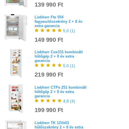
139 990 Ft
Liebherr Fte 554
fagyasztószekrény 2 + 8 év
extra garancia
5,0
(
1
)
149 990 Ft
Liebherr Cue331 kombinált
hűtőgép 2 + 8 év extra
garancia
5,0
(
1
)
219 990 Ft
Liebherr CTPe 251 kombinált
hűtőgép 2 + 8 év extra
garancia
4,8
(
4
)
199 990 Ft
Liebherr TK 12Ve01
hűtőszekrény 2 + 8 év extra