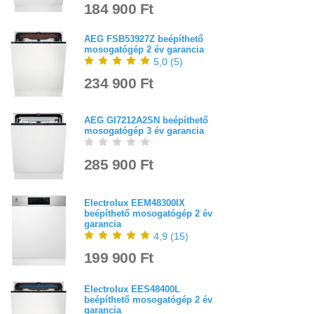
184 900 Ft
AEG FSB53927Z beépíthető
mosogatógép 2 év garancia
5,0
(
5
)
234 900 Ft
AEG GI7212A2SN beépíthető
mosogatógép 3 év garancia
285 900 Ft
Electrolux EEM48300IX
beépíthető mosogatógép 2 év
garancia
4,9
(
15
)
199 900 Ft
Electrolux EES48400L
beépíthető mosogatógép 2 év
garancia