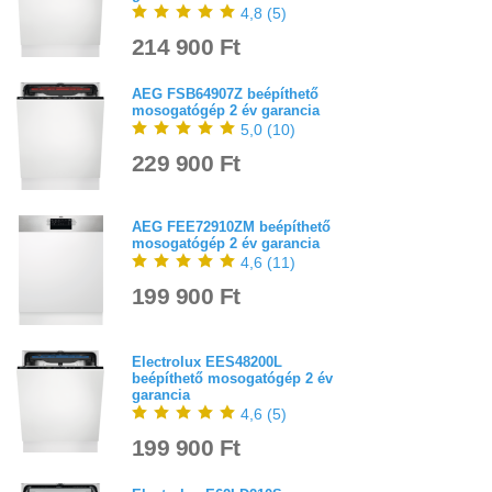
4,8
(
5
)
214 900 Ft
AEG FSB64907Z beépíthető
mosogatógép 2 év garancia
5,0
(
10
)
229 900 Ft
AEG FEE72910ZM beépíthető
mosogatógép 2 év garancia
4,6
(
11
)
199 900 Ft
Electrolux EES48200L
beépíthető mosogatógép 2 év
garancia
4,6
(
5
)
199 900 Ft