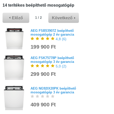
14 terítékes beépíthető mosogatógép
Előző
Következő
1 / 2
AEG FSB53907Z beépíthető
mosogatógép 2 év garancia
4,8
(
6
)
199 900 Ft
AEG FSK75778P beépíthető
mosogatógép 3 év garancia
5,0
(
2
)
299 900 Ft
AEG NG92IX20PK beépíthető
mosogatógép 3 év garancia
409 900 Ft