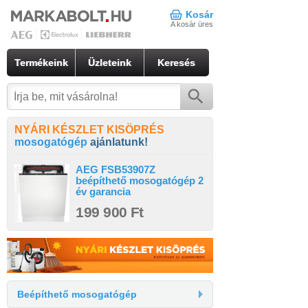
Kosár
A kosár üres
Termékeink
Üzleteink
Keresés
NYÁRI KÉSZLET KISÖPRÉS
mosogatógép
ajánlatunk!
AEG FSB53907Z
beépíthető mosogatógép 2
év garancia
199 900 Ft
Beépíthető mosogatógép