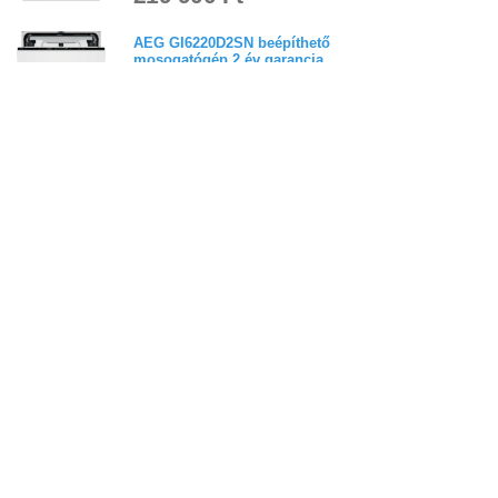
AEG GI6220D2SN beépíthető
mosogatógép 2 év garancia
227 900 Ft
AEG NG62IC20SK beépíthető
mosogatógép 3 év garancia
269 900 Ft
Electrolux KL82X220T
beépíthető mosogatógép 3 év
garancia
5,0
(
1
)
324 900 Ft
Electrolux KECB7310L
beépíthető mosogatógép 3 év
garancia - mintadarab
4,7
(
3
)