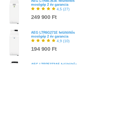
AEG LTR8E363E felültöltős
mosógép 2 év garancia
4,5
(
27
)
249 900 Ft
AEG LTR6G271E felültöltős
mosógép 2 év garancia
4,9
(
10
)
194 900 Ft
AEG LTR7E373AE felültöltős
mosógép 2 év garancia
4,0
(
1
)
229 900 Ft
Bejelentkezés
Elfelejtett jelszó
Regisztráció
Link a teljes oldalra