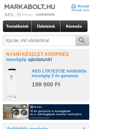
Kosár
A kosár üres
Termékeink
Üzleteink
Keresés
NYÁRI KÉSZLET KISÖPRÉS
mosógép
ajánlatunk!
AEG LTR7E373E felültöltős
mosógép 2 év garancia
199 900 Ft
Felültöltős mosógép