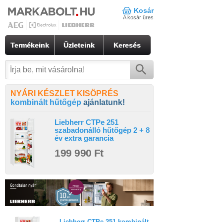
Kosár
A kosár üres
Termékeink
Üzleteink
Keresés
NYÁRI KÉSZLET KISÖPRÉS
kombinált hűtőgép
ajánlatunk!
Liebherr CTPe 251
szabadonálló hűtőgép 2 + 8
év extra garancia
199 990 Ft
Liebherr CTPe 251 kombinált