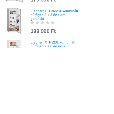
Liebherr CTPele231 kombinált
hűtőgép 2 + 8 év extra
garancia
199 990 Ft
Liebherr CTPe231 kombinált
hűtőgép 2 + 8 év extra
garancia
4,7
(
3
)
179 990 Ft
Bejelentkezés
Elfelejtett jelszó
Regisztráció
Link a teljes oldalra
Nyitólap
Üzletszabályzat
Elállás
Szállítás
Szerviz
Adatvédelem