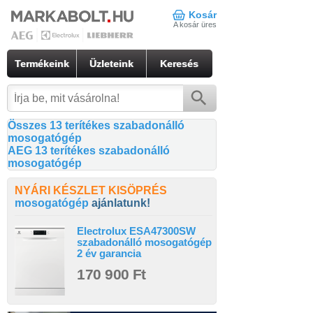
Kosár
A kosár üres
Termékeink
Üzleteink
Keresés
Összes 13 terítékes szabadonálló
mosogatógép
AEG 13 terítékes szabadonálló
mosogatógép
NYÁRI KÉSZLET KISÖPRÉS
mosogatógép
ajánlatunk!
Electrolux ESA47300SW
szabadonálló mosogatógép
2 év garancia
170 900 Ft