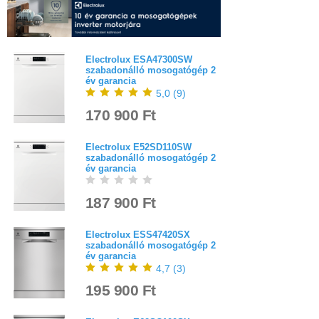
Electrolux ESA47300SW
szabadonálló mosogatógép 2
év garancia
5,0
(
9
)
170 900 Ft
Electrolux E52SD110SW
szabadonálló mosogatógép 2
év garancia
187 900 Ft
Electrolux ESS47420SX
szabadonálló mosogatógép 2
év garancia
4,7
(
3
)
195 900 Ft