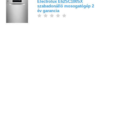
Electrolux E62SC100SX
szabadonálló mosogatógép 2
év garancia
217 900 Ft
Bejelentkezés
Elfelejtett jelszó
Regisztráció
Link a teljes oldalra
Nyitólap
Üzletszabályzat
Elállás
Szállítás
Szerviz
Adatvédelem
Magazin
© Domotherm Kft. Minden jog fenntartva!
Tel.:
+36 1 510-1010
Email:
markabolt@markabolt.hu
Áraink bruttó árak, az ÁFÁ-t tartalmazzák!