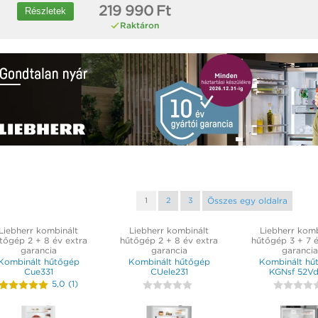
219 990 Ft
Részletek
Raktáron
Összes egy oldalra
1
2
3
Liebherr kombinált
Liebherr kombinált
Liebherr komb
tőgép 2 + 8 év extra
hűtőgép 2 + 8 év extra
hűtőgép 3 + 7 é
garancia
garancia
garancia
Kombinált hűtőgép
Kombinált hűtőgép
Kombinált hű
Cue331
CUele231
KGNsf 52V
5,0
(
1
)