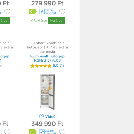
 Ft
279 990 Ft
össze­
C
t
hasonlít
sárba
Raktáron
Kosárba
inált
Liebherr kombinált
v extra
hűtőgép 3 + 7 év extra
garancia
tőgép
Kombinált hűtőgép
4
KGNsd 57Vc03
5,0
(
1
)
Videó
 Ft
349 990 Ft
össze­
C
ít
hasonlít