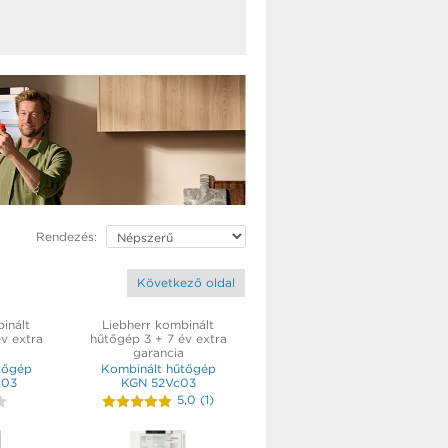
Rendezés:
Következő oldal
inált
Liebherr kombinált
v extra
hűtőgép 3 + 7 év extra
garancia
tőgép
Kombinált hűtőgép
d03
KGN 52Vc03
5,0
(
1
)