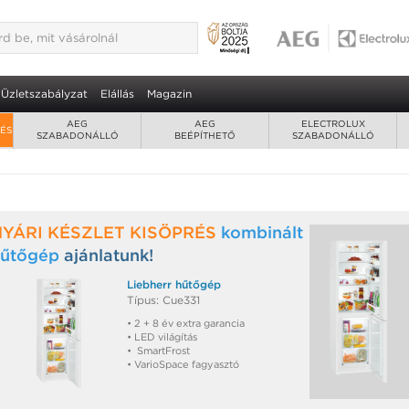
Üzletszabályzat
Elállás
Magazin
AEG
AEG
ELECTROLUX
RÉS
SZABADONÁLLÓ
BEÉPÍTHETŐ
SZABADONÁLLÓ
NYÁRI KÉSZLET KISÖPRÉS
kombinált
űtőgép
ajánlatunk!
Liebherr hűtőgép
Típus: Cue331
• 2 + 8 év extra garancia
• LED világítás
• SmartFrost
• VarioSpace fagyasztó