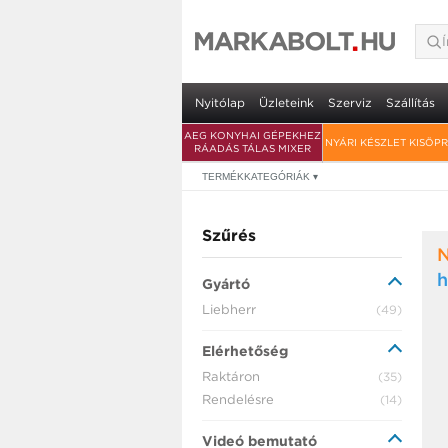
Nyitólap
Üzleteink
Szerviz
Szállítás
AEG KONYHAI GÉPEKHEZ
NYÁRI KÉSZLET KISÖP
RÁADÁS TÁLAS MIXER
TERMÉKKATEGÓRIÁK
▾
Szűrés
h
Gyártó
Liebherr
(49)
Elérhetőség
Raktáron
(35)
Rendelésre
(14)
Videó bemutató