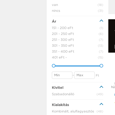
van
(18)
nincs
(31)
Ár
151 - 200 eFt
(1)
201 - 250 eFt
(6)
251 - 300 eFt
(7)
301 - 350 eFt
(13)
351 - 400 eFt
(7)
401 eFt -
(15)
–
Ft
hű
Kivitel
Szabadonálló
(49)
Kialakítás
Kombinált, alulfagyasztós
(48)