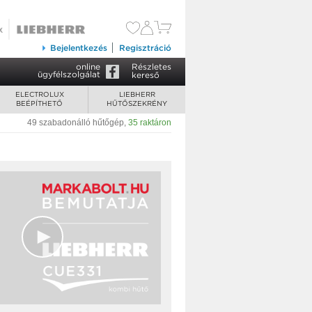
Bejelentkezés
Regisztráció
online
Részletes
ügyfélszolgálat
kereső
ELECTROLUX
LIEBHERR
BEÉPÍTHETŐ
HŰTŐSZEKRÉNY
49 szabadonálló hűtőgép
,
35 raktáron