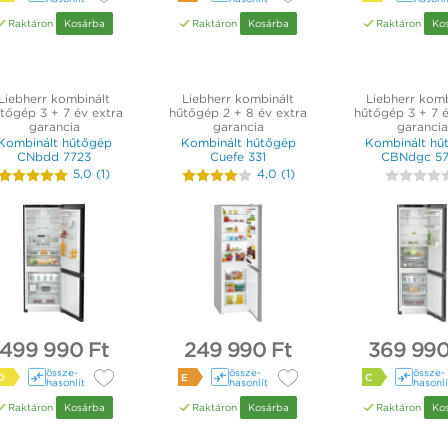
Raktáron
Kosárba
Raktáron
Kosárba
Raktáron
Ko
Liebherr kombinált
Liebherr kombinált
Liebherr komb
tőgép 3 + 7 év extra
hűtőgép 2 + 8 év extra
hűtőgép 3 + 7 é
garancia
garancia
garancia
Kombinált hűtőgép
Kombinált hűtőgép
Kombinált hű
CNbdd 7723
Cuefe 331
CBNdgc 5
5,0
(
1
)
4,0
(
1
)
499 990 Ft
249 990 Ft
369 990
össze­
össze­
össze­
D
E
C
hasonlít
hasonlít
hasonlí
Raktáron
Kosárba
Raktáron
Kosárba
Raktáron
Ko