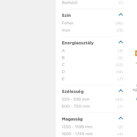
Borhűtő
(1)
Szín
Fehér
(36)
Inox
(13)
Energiaosztály
A
(3)
B
(2)
C
(23)
D
(14)
E
(7)
hű
Szélesség
550 - 599 mm
(42)
600 - 750 mm
(7)
Magasság
1250 - 1599 mm
(2)
1600 - 1749 mm
(4)