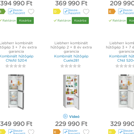
394 990 Ft
369 990 Ft
209 990
össze­
össze­
össze­
B
D
E
hasonlít
hasonlít
hasonlí
Raktáron
Kosárba
Raktáron
Kosárba
Raktáron
Ko
Liebherr kombinált
Liebherr kombinált
Liebherr komb
tőgép 3 + 7 év extra
hűtőgép 2 + 8 év extra
hűtőgép 3 + 7 é
garancia
garancia
garancia
Kombinált hűtőgép
Kombinált hűtőgép
Kombinált hű
CNsfd 5204
Cuele281
CNd 520
Videó
349 990 Ft
229 990 Ft
329 990
össze­
össze­
össze­
D
E
D
hasonlít
hasonlít
hasonl