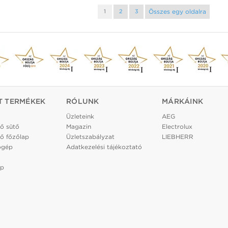
Összes egy oldalra
1
2
3
T TERMÉKEK
RÓLUNK
MÁRKÁINK
Üzleteink
AEG
ő sütő
Magazin
Electrolux
ő főzőlap
Üzletszabályzat
LIEBHERR
ógép
Adatkezelési tájékoztató
ép