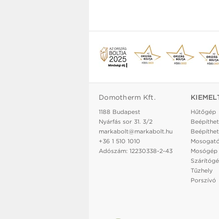
Domotherm Kft.
KIEMEL
1188 Budapest
Hűtőgép
Nyárfás sor 31. 3/2
Beépíthet
markabolt@markabolt.hu
Beépíthet
+36 1 510 1010
Mosogat
Adószám: 12230338-2-43
Mosógép
Szárítóg
Tűzhely
Porszívó