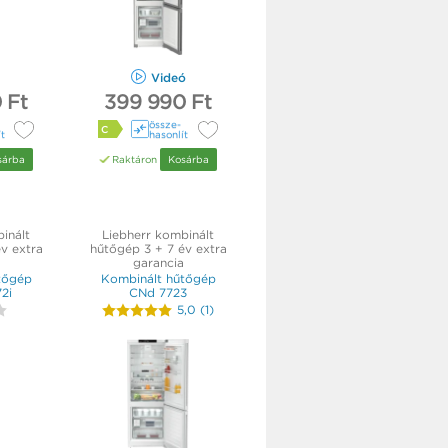
Videó
 Ft
399 990 Ft
össze­
C
ít
hasonlít
sárba
Raktáron
Kosárba
inált
Liebherr kombinált
v extra
hűtőgép 3 + 7 év extra
garancia
tőgép
Kombinált hűtőgép
2i
CNd 7723
5,0
(
1
)