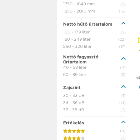
1750 - 1849 mm
(3)
1850 - 2010 mm
(16)
Nettó hűtő űrtartalom
100 - 179 liter
(5)
180 - 249 liter
(22)
250 - 320 liter
(17)
Nettó fagyasztó
űrtartalom
40 - 59 liter
(4)
60 - 89 liter
(3)
hű
Zajszint
30 - 33 dB
(1)
34 - 36 dB
(41)
37 - 38 dB
(7)
Értékelés
(8)
(2)