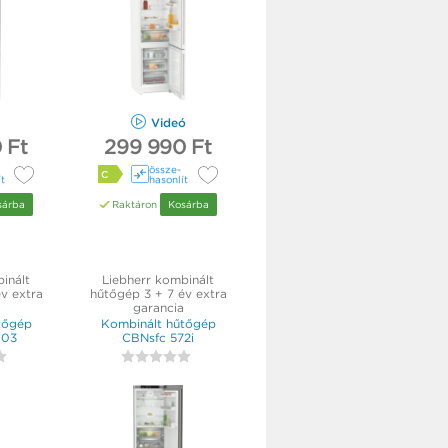
Videó
 Ft
299 990 Ft
össze­
C
ít
hasonlít
sárba
Raktáron
Kosárba
inált
Liebherr kombinált
v extra
hűtőgép 3 + 7 év extra
garancia
tőgép
Kombinált hűtőgép
d03
CBNsfc 572i