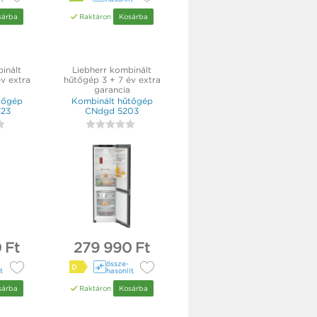
sárba
Raktáron
Kosárba
inált
Liebherr kombinált
v extra
hűtőgép 3 + 7 év extra
garancia
tőgép
Kombinált hűtőgép
723
CNdgd 5203
 Ft
279 990 Ft
össze­
D
t
hasonlít
sárba
Raktáron
Kosárba