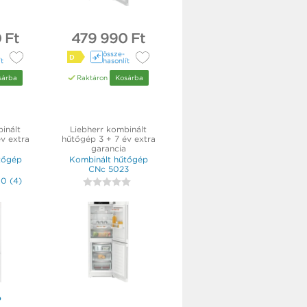
 Ft
479 990 Ft
össze­
D
ít
hasonlít
sárba
Raktáron
Kosárba
inált
Liebherr kombinált
v extra
hűtőgép 3 + 7 év extra
garancia
tőgép
Kombinált hűtőgép
CNc 5023
,0
(
4
)
ó