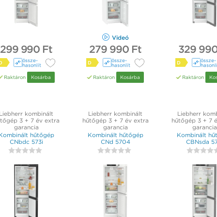
Videó
299 990 Ft
279 990 Ft
329 990
össze­
össze­
össze­
D
D
D
hasonlít
hasonlít
hasonl
Raktáron
Kosárba
Raktáron
Kosárba
Raktáron
Ko
Liebherr kombinált
Liebherr kombinált
Liebherr komb
tőgép 3 + 7 év extra
hűtőgép 3 + 7 év extra
hűtőgép 3 + 7 é
garancia
garancia
garancia
Kombinált hűtőgép
Kombinált hűtőgép
Kombinált hű
CNbdc 573i
CNd 5704
CBNsda 57