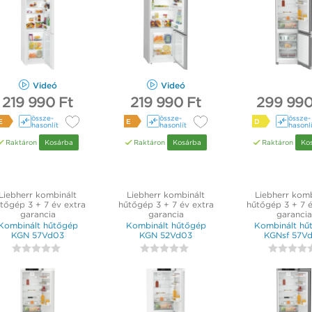
Videó
Videó
219 990 Ft
219 990 Ft
299 990
össze­
össze­
össze­
E
E
D
hasonlít
hasonlít
hasonl
Raktáron
Kosárba
Raktáron
Kosárba
Raktáron
Ko
Liebherr kombinált
Liebherr kombinált
Liebherr komb
tőgép 3 + 7 év extra
hűtőgép 3 + 7 év extra
hűtőgép 3 + 7 é
garancia
garancia
garancia
Kombinált hűtőgép
Kombinált hűtőgép
Kombinált hű
KGN 57Vd03
KGN 52Vd03
KGNsf 57V