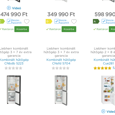
Videó
474 990 Ft
349 990 Ft
598 990
össze­
össze­
össze­
C
D
A
hasonlít
hasonlít
hasonl
Raktáron
Kosárba
Raktáron
Kosárba
Raktáron
Ko
Liebherr kombinált
Liebherr kombinált
Liebherr komb
tőgép 3 + 7 év extra
hűtőgép 3 + 7 év extra
hűtőgép 2 + 8 é
garancia
garancia
garancia
Kombinált hűtőgép
Kombinált hűtőgép
Kombinált hű
CNbdb 5223
CNsfd 5704
Cue281
5
Vide