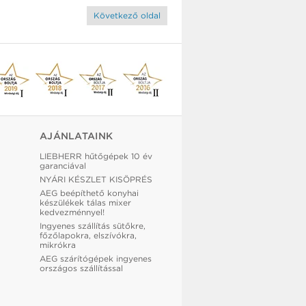
Következő oldal
AJÁNLATAINK
LIEBHERR hűtőgépek 10 év
garanciával
NYÁRI KÉSZLET KISÖPRÉS
AEG beépíthető konyhai
készülékek tálas mixer
kedvezménnyel!
Ingyenes szállítás sütőkre,
főzőlapokra, elszívókra,
mikrókra
AEG szárítógépek ingyenes
országos szállítással