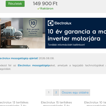
149 900 Ft
Részletek
Raktáron
lectrolux mosogatógép ajánlat!
2026.08.08.
edezd fel az
Electrolux mosogatógép
eket, amelyek a legújabb technológiákat 
egoldást.
Összes egy oldalra
1
2
ectrolux 13 terítékes
Electrolux 15 terítékes
Electrolux 10 t
mosogatógép 2 év
mosogatógép 3 év
mosogatógép