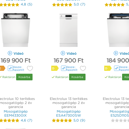
4,8
(
5
)
5,0
(
7
)
5
Videó
Videó
Vide
169 900 Ft
167 900 Ft
184 900
össze­
össze­
össze­
E
D
D
hasonlít
hasonlít
hasonl
Raktáron
Kosárba
Raktáron
Kosárba
Raktáron
Ko
ectrolux 10 terítékes
Electrolux 13 terítékes
Electrolux 13 te
mosogatógép 2 év
mosogatógép 2 év
mosogatógép
garancia
garancia
garancia
Mosogatógép
Mosogatógép
Mosogató
EEM43300IX
ESA47300SW
E52SD110
4,6
(
7
)
5,0
(
9
)