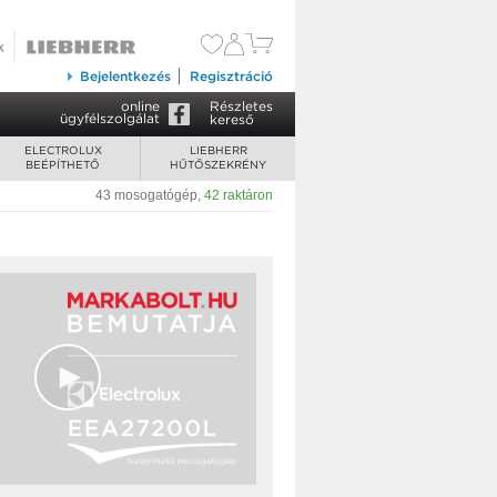
Bejelentkezés
Regisztráció
online
Részletes
ügyfélszolgálat
kereső
ELECTROLUX
LIEBHERR
BEÉPÍTHETŐ
HŰTŐSZEKRÉNY
43 mosogatógép
,
42 raktáron