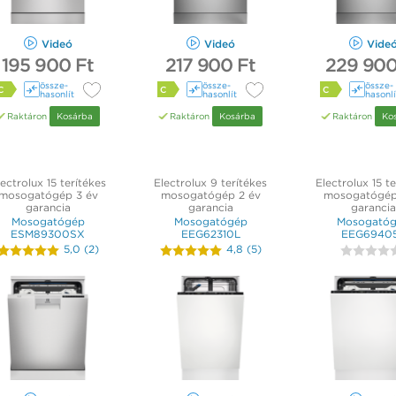
Videó
Videó
Vide
195 900 Ft
217 900 Ft
229 900
össze­
össze­
össze­
C
C
C
hasonlít
hasonlít
hasonlí
Raktáron
Kosárba
Raktáron
Kosárba
Raktáron
Ko
ectrolux 15 terítékes
Electrolux 9 terítékes
Electrolux 15 te
mosogatógép 3 év
mosogatógép 2 év
mosogatógép
garancia
garancia
garancia
Mosogatógép
Mosogatógép
Mosogató
ESM89300SX
EEG62310L
EEG6940
5,0
(
2
)
4,8
(
5
)