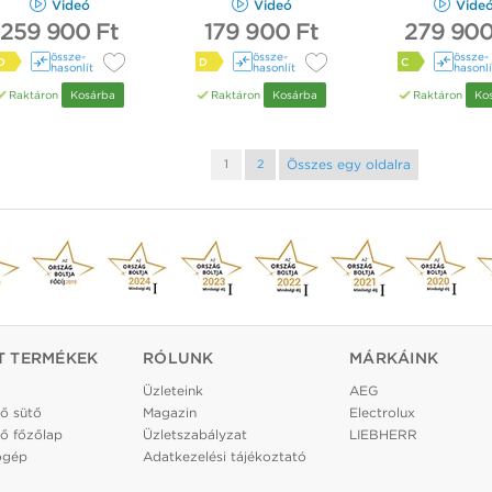
Videó
Videó
Vide
259 900 Ft
179 900 Ft
279 900
össze­
össze­
össze­
D
D
C
hasonlít
hasonlít
hasonlí
Raktáron
Kosárba
Raktáron
Kosárba
Raktáron
Ko
Összes egy oldalra
1
2
T TERMÉKEK
RÓLUNK
MÁRKÁINK
Üzleteink
AEG
ő sütő
Magazin
Electrolux
ő főzőlap
Üzletszabályzat
LIEBHERR
ógép
Adatkezelési tájékoztató