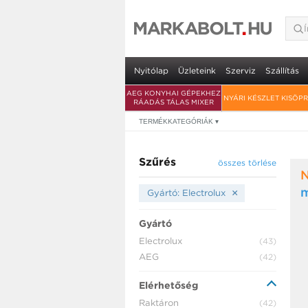
Nyitólap
Üzleteink
Szerviz
Szállítás
AEG KONYHAI GÉPEKHEZ
NYÁRI KÉSZLET KISÖP
RÁADÁS TÁLAS MIXER
TERMÉKKATEGÓRIÁK
▾
Szűrés
összes törlése
×
Gyártó: Electrolux
Gyártó
Electrolux
(43)
AEG
(42)
Elérhetőség
Raktáron
(42)