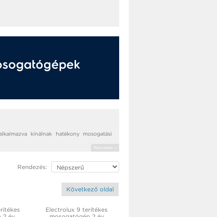
alkalmazva kínálnak hatékony mosogatási
Részletek »
Rendezés:
Következő oldal
erítékes
Electrolux 9 terítékes
 2 év
mosogatógép 2 év