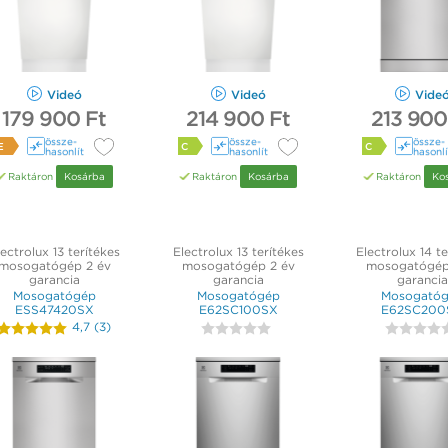
Videó
Videó
Vide
179 900 Ft
214 900 Ft
213 900
össze­
össze­
össze­
E
C
C
hasonlít
hasonlít
hasonlí
Raktáron
Kosárba
Raktáron
Kosárba
Raktáron
Ko
ectrolux 13 terítékes
Electrolux 13 terítékes
Electrolux 14 te
mosogatógép 2 év
mosogatógép 2 év
mosogatógép
garancia
garancia
garancia
Mosogatógép
Mosogatógép
Mosogató
ESS47420SX
E62SC100SX
E62SC200
4,7
(
3
)