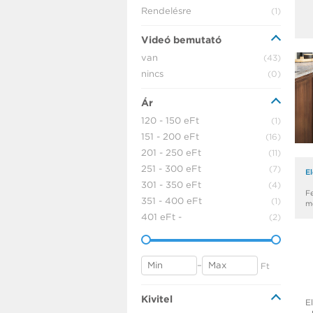
Rendelésre
(1)
Videó bemutató
van
(43)
nincs
(0)
Ár
120 - 150 eFt
(1)
151 - 200 eFt
(16)
201 - 250 eFt
(11)
251 - 300 eFt
(7)
E
301 - 350 eFt
(4)
F
351 - 400 eFt
(1)
m
401 eFt -
(2)
–
Ft
Kivitel
El