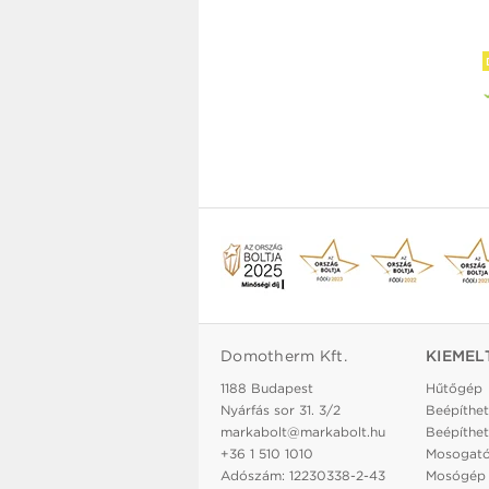
Domotherm Kft.
KIEMEL
1188 Budapest
Hűtőgép
Nyárfás sor 31. 3/2
Beépíthet
markabolt@markabolt.hu
Beépíthet
+36 1 510 1010
Mosogat
Adószám: 12230338-2-43
Mosógép