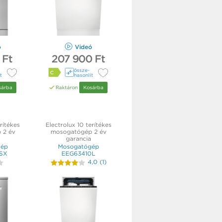
ó
Videó
 Ft
207 900 Ft
össze­
C
t
hasonlít
sárba
Raktáron
Kosárba
rítékes
Electrolux 10 terítékes
 2 év
mosogatógép 2 év
garancia
gép
Mosogatógép
SX
EEG63410L
4,0
(
1
)