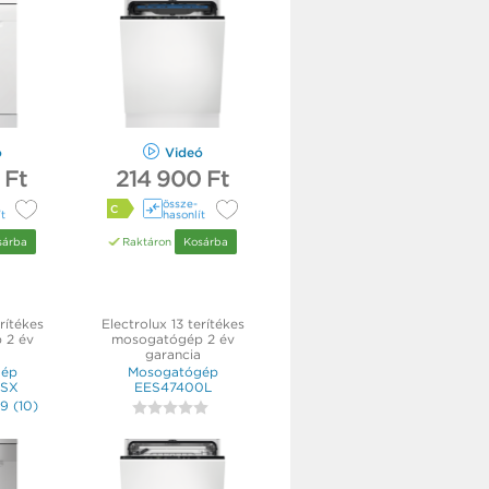
ó
Videó
 Ft
214 900 Ft
össze­
C
ít
hasonlít
sárba
Raktáron
Kosárba
rítékes
Electrolux 13 terítékes
 2 év
mosogatógép 2 év
garancia
gép
Mosogatógép
SX
EES47400L
,9
(
10
)