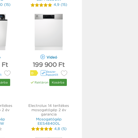
,0
(
15
)
4,9
(
15
)
ó
Videó
 Ft
199 900 Ft
össze­
D
ít
hasonlít
sárba
Raktáron
Kosárba
rítékes
Electrolux 14 terítékes
 2 év
mosogatógép 2 év
garancia
gép
Mosogatógép
SW
EES48400L
4,8
(
5
)