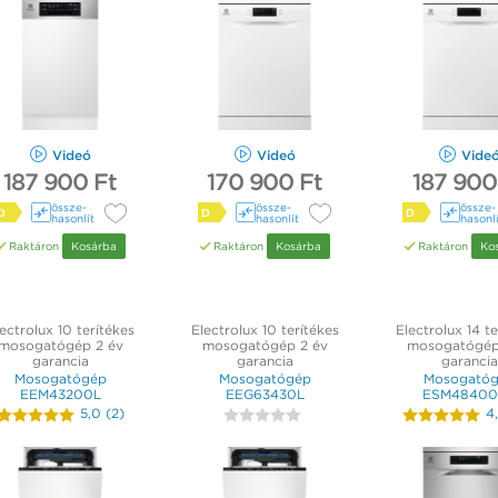
Videó
Videó
Vide
187 900 Ft
170 900 Ft
187 900
össze­
össze­
össze­
D
D
D
hasonlít
hasonlít
hasonl
Raktáron
Kosárba
Raktáron
Kosárba
Raktáron
Ko
ectrolux 10 terítékes
Electrolux 10 terítékes
Electrolux 14 te
mosogatógép 2 év
mosogatógép 2 év
mosogatógép
garancia
garancia
garancia
Mosogatógép
Mosogatógép
Mosogató
EEM43200L
EEG63430L
ESM48400
5,0
(
2
)
4