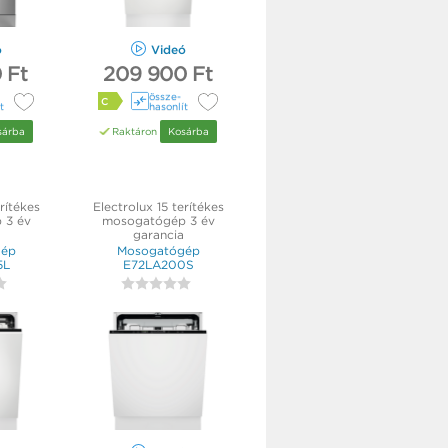
ó
Videó
 Ft
209 900 Ft
össze­
C
t
hasonlít
sárba
Raktáron
Kosárba
rítékes
Electrolux 15 terítékes
 3 év
mosogatógép 3 év
garancia
gép
Mosogatógép
5L
E72LA200S