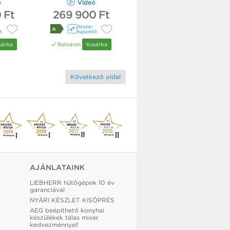
ó
Videó
 Ft
269 900 Ft
össze­
A
t
hasonlít
sárba
Raktáron
Kosárba
Következő oldal
AJÁNLATAINK
LIEBHERR hűtőgépek 10 év
garanciával
NYÁRI KÉSZLET KISÖPRÉS
AEG beépíthető konyhai
készülékek tálas mixer
kedvezménnyel!