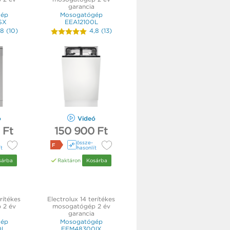
garancia
gép
Mosogatógép
SX
EEA12100L
,8
(
10
)
4,8
(
13
)
ó
Videó
 Ft
150 900 Ft
össze­
F
ít
hasonlít
sárba
Raktáron
Kosárba
rítékes
Electrolux 14 terítékes
 2 év
mosogatógép 2 év
garancia
gép
Mosogatógép
0L
EEM48300IX