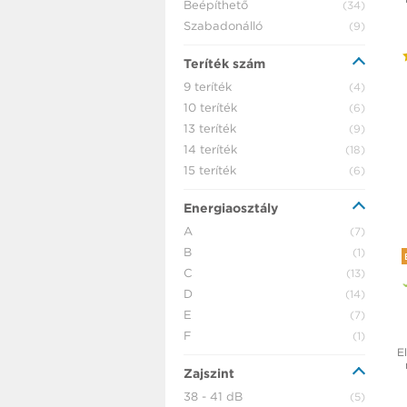
Beépíthető
(34)
Szabadonálló
(9)
Teríték szám
9 teríték
(4)
10 teríték
(6)
13 teríték
(9)
14 teríték
(18)
15 teríték
(6)
Energiaosztály
A
(7)
B
(1)
C
(13)
D
(14)
E
(7)
F
(1)
El
Zajszint
38 - 41 dB
(5)