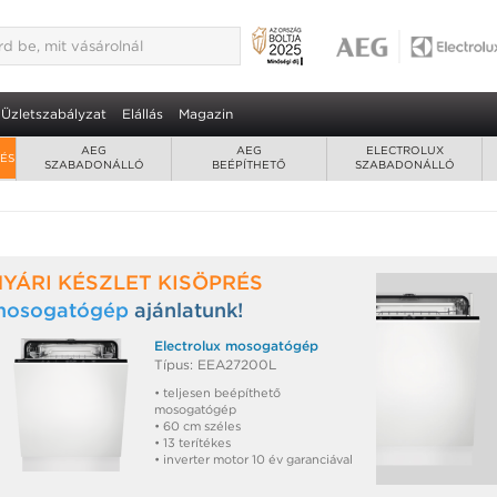
Üzletszabályzat
Elállás
Magazin
AEG
AEG
ELECTROLUX
RÉS
SZABADONÁLLÓ
BEÉPÍTHETŐ
SZABADONÁLLÓ
NYÁRI KÉSZLET KISÖPRÉS
mosogatógép
ajánlatunk!
Electrolux mosogatógép
Típus: EEA27200L
• teljesen beépíthető
mosogatógép
• 60 cm széles
• 13 terítékes
• inverter motor 10 év garanciával