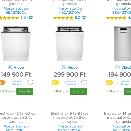
garancia
garancia
garancia
Mosogatógép
Mosogatógép
Mosogató
EEA27200L
KEZA9310W
ESG43310
5,0
(
12
)
5,0
(
2
)
4
Videó
Videó
Vide
149 900 Ft
299 900 Ft
194 900
össze­
össze­
össze­
E
D
D
hasonlít
hasonlít
hasonl
Raktáron
Kosárba
Raktáron
Kosárba
Raktáron
Ko
ectrolux 13 terítékes
Electrolux 9 terítékes
Electrolux 14 te
mosogatógép 2 év
mosogatógép 2 év
mosogatógép
garancia
garancia
garancia
Mosogatógép
Mosogatógép
Mosogató
EEQ47210L
ESG42310SW
EEM4832