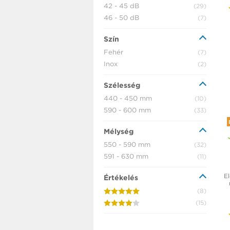
42 - 45 dB
(29)
46 - 50 dB
(7)
Szín
Fehér
(7)
Inox
(2)
Szélesség
440 - 450 mm
(10)
590 - 600 mm
(33)
Mélység
550 - 590 mm
(32)
591 - 630 mm
(11)
El
Értékelés
(8)
(15)