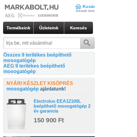
Kosár
A kosár üres
Termékeink
Üzleteink
Keresés
Összes 9 terítékes beépíthető
mosogatógép
AEG 9 terítékes beépíthető
mosogatógép
NYÁRI KÉSZLET KISÖPRÉS
mosogatógép
ajánlatunk!
Electrolux EEA12100L
beépíthető mosogatógép 2
év garancia
150 900 Ft