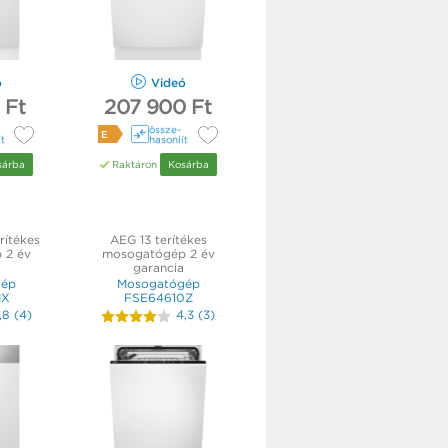
ó
Videó
 Ft
207 900 Ft
össze­
E
ít
hasonlít
sárba
Raktáron
Kosárba
rítékes
AEG 13 terítékes
 2 év
mosogatógép 2 év
garancia
gép
Mosogatógép
IX
FSE64610Z
,8
(
4
)
4,3
(
3
)