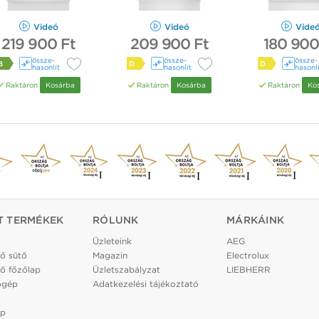
Videó
Videó
Vide
219 900 Ft
209 900 Ft
180 900
össze­
össze­
össze­
B
D
D
hasonlít
hasonlít
hasonl
Raktáron
Kosárba
Raktáron
Kosárba
Raktáron
Ko
T TERMÉKEK
RÓLUNK
MÁRKÁINK
Üzleteink
AEG
ő sütő
Magazin
Electrolux
ő főzőlap
Üzletszabályzat
LIEBHERR
ógép
Adatkezelési tájékoztató
ép