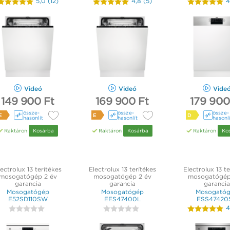
5,0
(
12
)
4,8
(
5
)
4
Videó
Videó
Vide
149 900 Ft
169 900 Ft
179 900
össze­
össze­
össze­
E
E
D
hasonlít
hasonlít
hasonl
Raktáron
Kosárba
Raktáron
Kosárba
Raktáron
Ko
ectrolux 13 terítékes
Electrolux 13 terítékes
Electrolux 13 te
mosogatógép 2 év
mosogatógép 2 év
mosogatógép
garancia
garancia
garancia
Mosogatógép
Mosogatógép
Mosogató
E52SD110SW
EES47400L
ESS47420
4