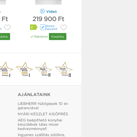
ó
Videó
 Ft
219 900 Ft
össze­
C
ít
hasonlít
sárba
Raktáron
Kosárba
AJÁNLATAINK
LIEBHERR hűtőgépek 10 év
garanciával
NYÁRI KÉSZLET KISÖPRÉS
AEG beépíthető konyhai
készülékek tálas mixer
kedvezménnyel!
Ingyenes szállítás sütőkre,