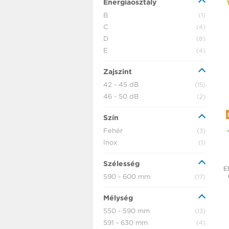
Energiaosztály
B
(1)
C
(4)
D
(8)
E
(4)
Zajszint
42 - 45 dB
(15)
46 - 50 dB
(2)
Szín
Fehér
(3)
Inox
(1)
Szélesség
El
590 - 600 mm
(17)
Mélység
550 - 590 mm
(13)
591 - 630 mm
(4)