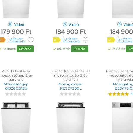
Videó
Videó
Vide
179 900 Ft
184 900 Ft
184 900
össze­
össze­
össze­
E
D
D
hasonlít
hasonlít
hasonl
Raktáron
Kosárba
Raktáron
Kosárba
Raktáron
Ko
AEG 13 terítékes
Electrolux 13 terítékes
Electrolux 13 te
mosogatógép 2 év
mosogatógép 2 év
mosogatógép
garancia
garancia
garancia
Mosogatógép
Mosogatógép
Mosogató
GI6200B1EU
KESC7300L
EES47310
4