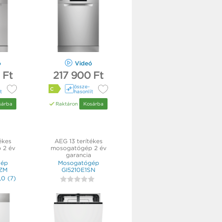
ó
Videó
 Ft
217 900 Ft
össze­
C
t
hasonlít
sárba
Raktáron
Kosárba
ékes
AEG 13 terítékes
 2 év
mosogatógép 2 év
garancia
gép
Mosogatógép
ZM
GI5210E1SN
,0
(
7
)