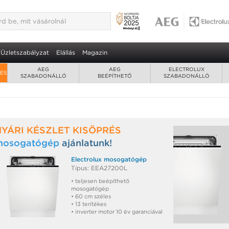
Üzletszabályzat
Elállás
Magazin
AEG
AEG
ELECTROLUX
RÉS
SZABADONÁLLÓ
BEÉPÍTHETŐ
SZABADONÁLLÓ
NYÁRI KÉSZLET KISÖPRÉS
mosogatógép
ajánlatunk!
Electrolux mosogatógép
Típus: EEA27200L
• teljesen beépíthető
mosogatógép
• 60 cm széles
• 13 terítékes
• inverter motor 10 év garanciával