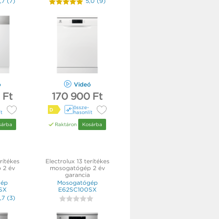
,7
(
7
)
5,0
(
9
)
ó
Videó
 Ft
170 900 Ft
össze­
D
ít
hasonlít
sárba
Raktáron
Kosárba
rítékes
Electrolux 13 terítékes
 2 év
mosogatógép 2 év
garancia
gép
Mosogatógép
SX
E62SC100SX
,7
(
3
)