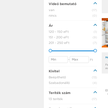
Videó bemutató
van
(17)
nincs
(0)
Ár
120 - 150 eFt
(1)
151 - 200 eFt
(9)
201 - 250 eFt
(7)
M
–
Ft
F
m
Kivitel
Beépíthető
(13)
Szabadonálló
(4)
El
Teríték szám
13 teríték
(17)