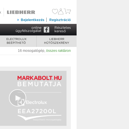
Bejelentkezés
Regisztráció
online
Részletes
ügyfélszolgálat
kereső
ELECTROLUX
LIEBHERR
BEÉPÍTHETŐ
HŰTŐSZEKRÉNY
16 mosogatógép
,
összes raktáron