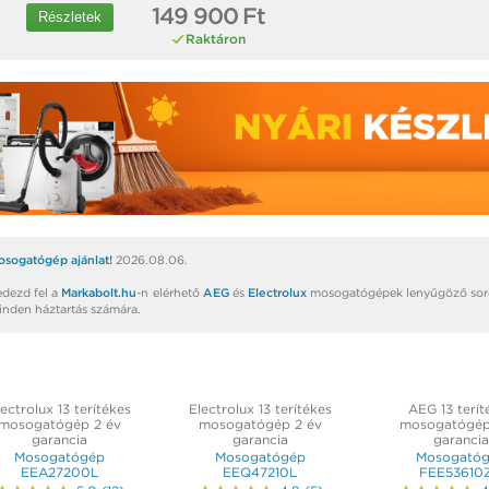
149 900 Ft
Részletek
Raktáron
osogatógép ajánlat!
2026.08.06.
edezd fel a
Markabolt.hu
-n elérhető
AEG
és
Electrolux
mosogatógépek lenyűgöző soroz
inden háztartás számára.
ectrolux 13 terítékes
Electrolux 13 terítékes
AEG 13 terít
mosogatógép 2 év
mosogatógép 2 év
mosogatógép
garancia
garancia
garancia
Mosogatógép
Mosogatógép
Mosogató
EEA27200L
EEQ47210L
FEE53610