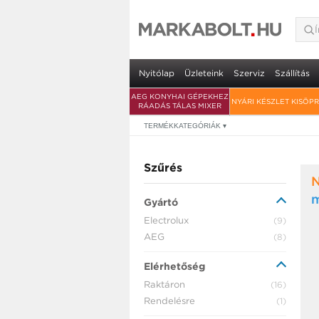
Nyitólap
Üzleteink
Szerviz
Szállítás
AEG KONYHAI GÉPEKHEZ
NYÁRI KÉSZLET KISÖP
RÁADÁS TÁLAS MIXER
TERMÉKKATEGÓRIÁK
▾
Szűrés
Gyártó
Electrolux
(9)
AEG
(8)
Elérhetőség
Raktáron
(16)
Rendelésre
(1)