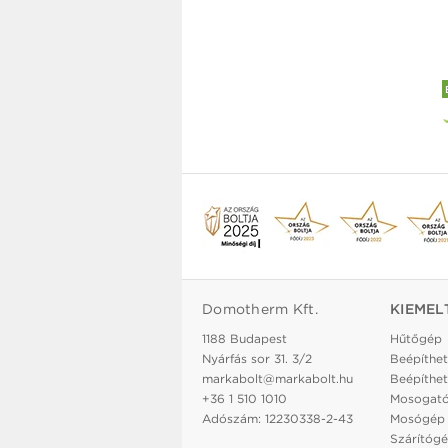
Domotherm Kft.
KIEMEL
1188 Budapest
Hűtőgép
Nyárfás sor 31. 3/2
Beépíthet
markabolt@markabolt.hu
Beépíthet
+36 1 510 1010
Mosogat
Adószám: 12230338-2-43
Mosógép
Szárítóg