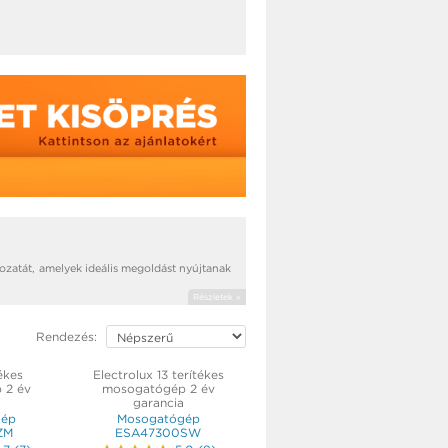
atát, amelyek ideális megoldást nyújtanak
Részletek »
Rendezés:
ékes
Electrolux 13 terítékes
 2 év
mosogatógép 2 év
garancia
gép
Mosogatógép
ZM
ESA47300SW