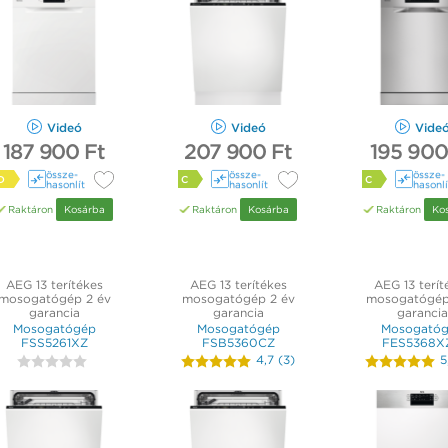
Videó
Videó
Vide
187 900 Ft
207 900 Ft
195 900
össze­
össze­
össze­
D
C
C
hasonlít
hasonlít
hasonlí
Raktáron
Kosárba
Raktáron
Kosárba
Raktáron
Ko
AEG 13 terítékes
AEG 13 terítékes
AEG 13 terít
mosogatógép 2 év
mosogatógép 2 év
mosogatógép
garancia
garancia
garancia
Mosogatógép
Mosogatógép
Mosogató
FSS5261XZ
FSB5360CZ
FES5368X
4,7
(
3
)
5