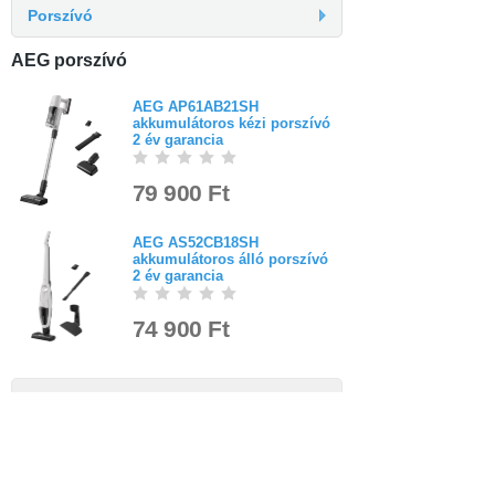
Porszívó
AEG porszívó
AEG AP61AB21SH
akkumulátoros kézi porszívó
2 év garancia
79 900 Ft
AEG AS52CB18SH
akkumulátoros álló porszívó
2 év garancia
74 900 Ft
Bejelentkezés
Elfelejtett jelszó
Regisztráció
Link a teljes oldalra
Nyitólap
Üzletszabályzat
Elállás