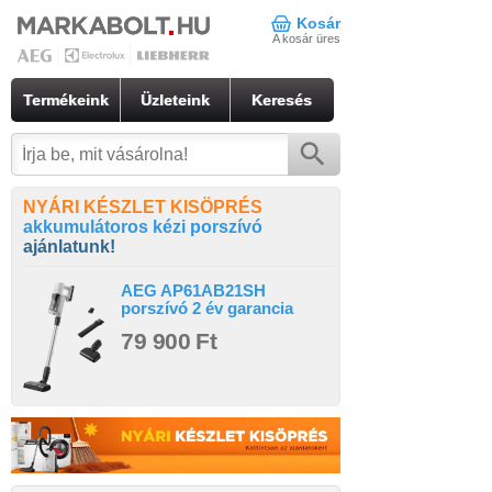
Kosár
A kosár üres
Termékeink
Üzleteink
Keresés
NYÁRI KÉSZLET KISÖPRÉS
akkumulátoros kézi porszívó
ajánlatunk!
AEG AP61AB21SH
porszívó 2 év garancia
79 900 Ft