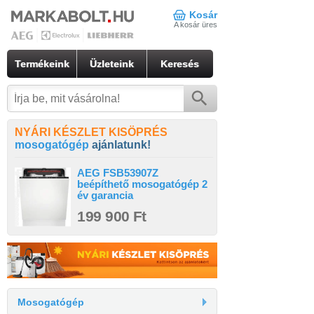
Kosár
A kosár üres
Termékeink
Üzleteink
Keresés
NYÁRI KÉSZLET KISÖPRÉS
mosogatógép
ajánlatunk!
AEG FSB53907Z
beépíthető mosogatógép 2
év garancia
199 900 Ft
Mosogatógép