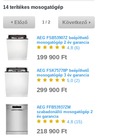
14 terítékes mosogatógép
Előző
Következő
1 / 2
AEG FSB53907Z beépíthető
mosogatógép 2 év garancia
4,8
(
6
)
199 900 Ft
AEG FSK75778P beépíthető
mosogatógép 3 év garancia
5,0
(
2
)
299 900 Ft
AEG FFB53937ZM
szabadonálló mosogatógép 2
év garancia
4,8
(
15
)
218 900 Ft