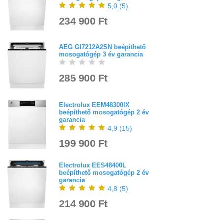
5,0
(
5
)
234 900 Ft
AEG GI7212A2SN beépíthető
mosogatógép 3 év garancia
285 900 Ft
Electrolux EEM48300IX
beépíthető mosogatógép 2 év
garancia
4,9
(
15
)
199 900 Ft
Electrolux EES48400L
beépíthető mosogatógép 2 év
garancia
4,8
(
5
)
214 900 Ft