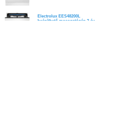
Electrolux EES48200L
beépíthető mosogatógép 2 év
garancia
4,6
(
5
)
199 900 Ft
Electrolux E62LD210S
beépíthető mosogatógép 2 év
garancia
214 900 Ft
Electrolux E62LC200S
beépíthető mosogatógép 3 év
garancia
254 900 Ft
Electrolux E52LE110S
beépíthető mosogatógép 2 év
garancia