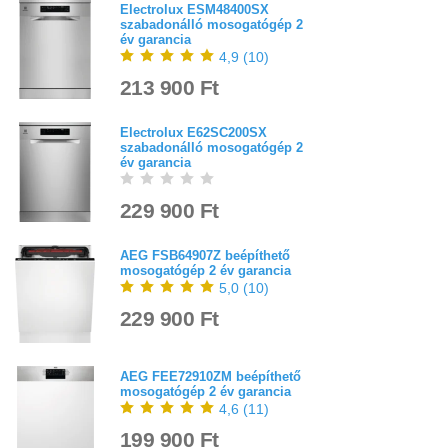
Electrolux ESM48400SX
szabadonálló mosogatógép 2
év garancia
4,9
(
10
)
213 900 Ft
Electrolux E62SC200SX
szabadonálló mosogatógép 2
év garancia
229 900 Ft
AEG FSB64907Z beépíthető
mosogatógép 2 év garancia
5,0
(
10
)
229 900 Ft
AEG FEE72910ZM beépíthető
mosogatógép 2 év garancia
4,6
(
11
)
199 900 Ft