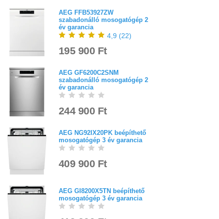
AEG FFB53927ZW
szabadonálló mosogatógép 2
év garancia
4,9
(
22
)
195 900 Ft
AEG GF6200C2SNM
szabadonálló mosogatógép 2
év garancia
244 900 Ft
AEG NG92IX20PK beépíthető
mosogatógép 3 év garancia
409 900 Ft
AEG GI8200X5TN beépíthető
mosogatógép 3 év garancia