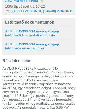
AEG márkabolt Pest
1085 Bp József krt. 10-12.
Tel.:
(+36-1) 210-10-10
,
(+36-30) 210-10-10
Letölthető dokumentumok
AEG FFB53937ZM mosogatógép
letölthető használati útmutató
AEG FFB53937ZM mosogatógép
letölthető energiacímke
Részletes leírás
Az AEG FFB53937ZM szabadonálló
mosogatógép a kiváló minőség és teljesítmény
kombinációja. D energiaosztályba tartozik, így
takarékosan működik, és megóvja a
környezetet. A készülék zajszintje mindössze
44 dB(A), így csendesen dolgozik anélkül, hogy
zavarná a ház nyugalmát. A vízfogyasztása
csupán 10,5 liter, így gazdaságos és hatékony.
A mosogatógép 14 terítéket képes befogadni,
így könnyedén elmosogathatja az egész család
edényeit. Az energiafelhasználása 0,85 kWh,