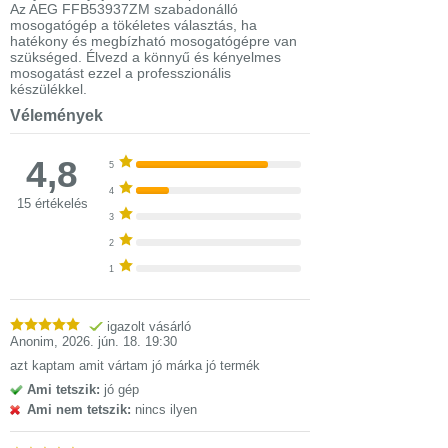
Az AEG FFB53937ZM szabadonálló
mosogatógép a tökéletes választás, ha
hatékony és megbízható mosogatógépre van
szükséged. Élvezd a könnyű és kényelmes
mosogatást ezzel a professzionális
készülékkel.
Vélemények
4,8
5
4
15 értékelés
3
2
1
igazolt vásárló
Anonim
,
2026. jún. 18. 19:30
azt kaptam amit vártam jó márka jó termék
Ami tetszik:
jó gép
Ami nem tetszik:
nincs ilyen