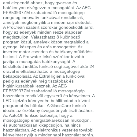
ami elegendő ahhoz, hogy gyorsan és
hatékonyan elvégezze a mosogatást. Az AEG
FFB53937ZM szabadonálló mosogatógép
rengeteg innovatív funkcióval rendelkezik,
amelyek megkönnyítik a mindennapi életedet.
A ProClean szatelit szórókar gondoskodik arról,
hogy az edények minden része alaposan
megtisztuljon. Választhatsz 8 különböző
program közül, amelyek között megtalálod a
gyenge, közepes és erős mosogatást. Az
inverter motor csendes és hatékony működést
biztosít. A Pro water felső szórókar tovább
javítja a mosogatás hatékonyságát. A
késleltetett indítás funkció segítségével akár 24
órával is elhalaszthatod a mosogatógép
bekapcsolását. Az ExtraHigiénia funkcióval
pedig az edények még tisztábbak és
higiénikusabbak lesznek. Az AEG
FFB53937ZM szabadonálló mosogatógép
használata rendkívül egyszerű és kényelmes. A
LED kijelzőn könnyedén beállíthatod a kívánt
programot és hőfokot. A GlassCare funkció
ideális az érzékeny üvegedények tisztításához.
Az AutoOff funkció biztosítja, hogy a
mosogatógép energiatakarékosan működjön,
és automatikusan kikapcsoljon, ha nincs
használatban. Az elektronikus vezérlés további
kényelmet nyújt a mindennapi használat során.