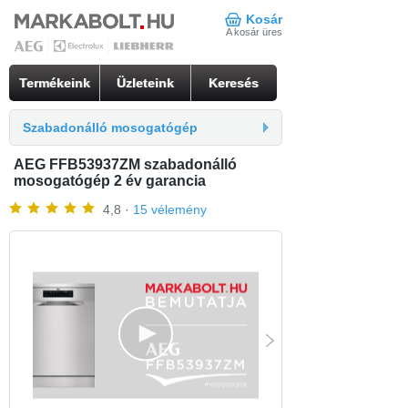
Kosár
A kosár üres
Termékeink
Üzleteink
Keresés
Szabadonálló mosogatógép
AEG FFB53937ZM szabadonálló
mosogatógép 2 év garancia
4,8 ·
15 vélemény