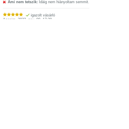
Ami nem tetszik:
Idàig nem hiànyoltam semmit.
igazolt vásárló
Anonim
,
2023. nov. 09. 17:39
Tulajdonságok
AEG FFB53937ZM szabadonálló
mosogatógép
Nettó méretek
598mm × 850mm ×
(szélesség,
570mm
magasság, mélység)
Csomagolási
635mm × 894mm ×
méretek
(szélesség,
860mm
magasság, mélység)
Garanciaidő
2 év garancia
fogyasztónak
Nettó súly
41.38 kg
Csomagolási súly
42 kg