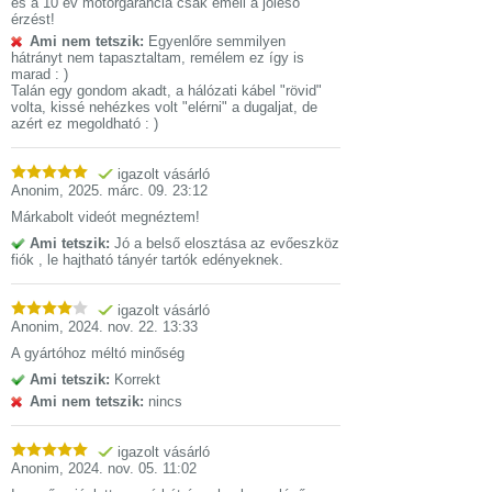
és a 10 év motorgarancia csak emeli a jóleső
érzést!
Ami nem tetszik:
Egyenlőre semmilyen
hátrányt nem tapasztaltam, remélem ez így is
marad : )
Talán egy gondom akadt, a hálózati kábel "rövid"
volta, kissé nehézkes volt "elérni" a dugaljat, de
azért ez megoldható : )
igazolt vásárló
Anonim
,
2025. márc. 09. 23:12
Márkabolt videót megnéztem!
Ami tetszik:
Jó a belső elosztása az evőeszköz
fiók , le hajtható tányér tartók edényeknek.
igazolt vásárló
Anonim
,
2024. nov. 22. 13:33
A gyártóhoz méltó minőség
Ami tetszik:
Korrekt
Ami nem tetszik:
nincs
igazolt vásárló
Anonim
,
2024. nov. 05. 11:02