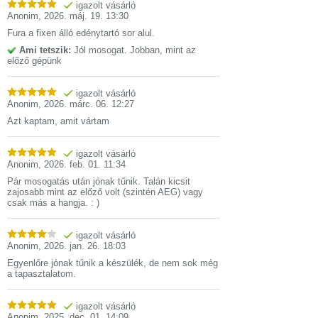
igazolt vásárló
Anonim
,
2026. máj. 19. 13:30
Fura a fixen álló edénytartó sor alul.
Ami tetszik:
Jól mosogat. Jobban, mint az
előző gépünk
igazolt vásárló
Anonim
,
2026. márc. 06. 12:27
Azt kaptam, amit vártam
igazolt vásárló
Anonim
,
2026. feb. 01. 11:34
Pár mosogatás után jónak tűnik. Talán kicsit
zajosabb mint az előző volt (szintén AEG) vagy
csak más a hangja. : )
igazolt vásárló
Anonim
,
2026. jan. 26. 18:03
Egyenlőre jónak tűnik a készülék, de nem sok még
a tapasztalatom.
igazolt vásárló
Anonim
,
2025. dec. 01. 14:09