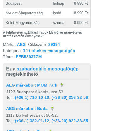
Budapest
holnap
8 990 Ft
Nyugat-Magyarország
kedd
8 990 Ft
Kelet-Magyarország
szerda
8 990 Ft
A feltüntetett szállítási napok kizárólag utánvételes
fizetés esetén érvényesek!
Márka:
AEG
Cikkszám:
29394
Kategória:
14 terítékes mosogatógép
Típus:
FFB53937ZM
Ez a
szabadonálló mosogatógép
megtekinthető
AEG márkabolt MOM Park
1123 Budapest Alkotás utca 53
Tel.:
(+36-1) 710-10-10
,
(+36-30) 256-32-56
AEG márkabolt Buda
1117 Bp Fehérvári út 50-52.
Tel.:
(+36-1) 382-01-12
,
(+36-20) 922-33-55