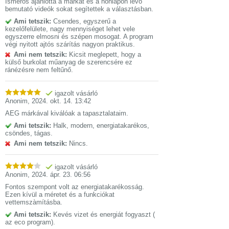
Ismerős ajánlotta a márkát és a honlapon lévő
bemutató videók sokat segítettek a választásban.
Ami tetszik:
Csendes, egyszerű a
kezelőfelülete, nagy mennyiséget lehet vele
egyszerre elmosni és szépen mosogat. A program
végi nyitott ajtós szárítás nagyon praktikus.
Ami nem tetszik:
Kicsit meglepett, hogy a
külső burkolat műanyag de szerencsére ez
ránézésre nem feltűnő.
igazolt vásárló
Anonim
,
2024. okt. 14. 13:42
AEG márkával kiválóak a tapasztalataim.
Ami tetszik:
Halk, modern, energiatakarékos,
csöndes, tágas.
Ami nem tetszik:
Nincs.
igazolt vásárló
Anonim
,
2024. ápr. 23. 06:56
Fontos szempont volt az energiatakarékosság.
Ezen kívül a méretet és a funkciókat
vettemszàmításba.
Ami tetszik:
Kevés vizet és energiát fogyaszt (
az eco program).