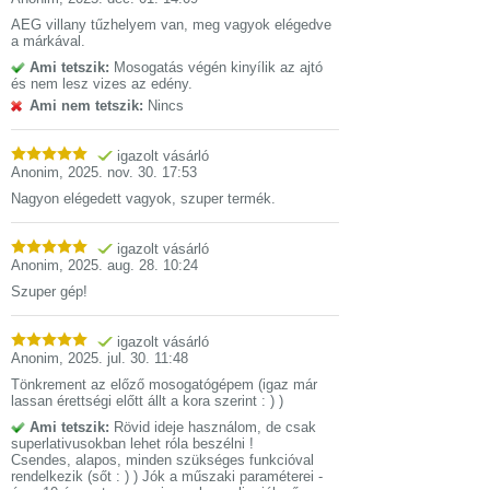
AEG villany tűzhelyem van, meg vagyok elégedve
a márkával.
Ami tetszik:
Mosogatás végén kinyílik az ajtó
és nem lesz vizes az edény.
Ami nem tetszik:
Nincs
igazolt vásárló
Anonim
,
2025. nov. 30. 17:53
Nagyon elégedett vagyok, szuper termék.
igazolt vásárló
Anonim
,
2025. aug. 28. 10:24
Szuper gép!
igazolt vásárló
Anonim
,
2025. jul. 30. 11:48
Tönkrement az előző mosogatógépem (igaz már
lassan érettségi előtt állt a kora szerint : ) )
Ami tetszik:
Rövid ideje használom, de csak
superlativusokban lehet róla beszélni !
Csendes, alapos, minden szükséges funkcióval
rendelkezik (sőt : ) ) Jók a műszaki paraméterei -