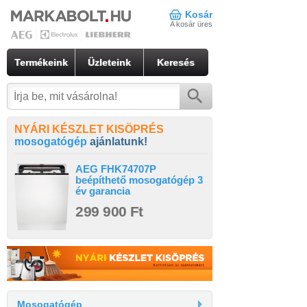
Kosár
A kosár üres
Termékeink
Üzleteink
Keresés
NYÁRI KÉSZLET KISÖPRÉS
mosogatógép
ajánlatunk!
AEG FHK74707P
beépíthető mosogatógép 3
év garancia
299 900 Ft
Mosogatógép