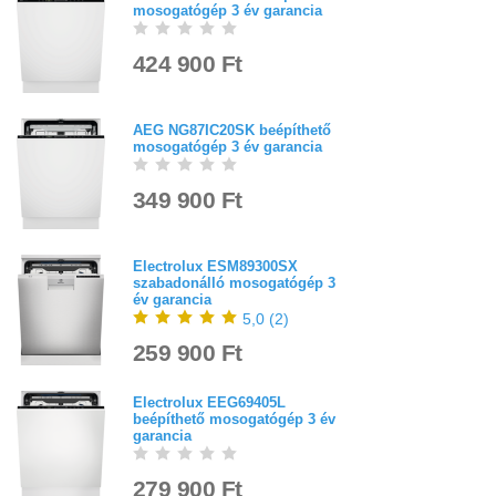
mosogatógép 3 év garancia
424 900 Ft
AEG NG87IC20SK beépíthető
mosogatógép 3 év garancia
349 900 Ft
Electrolux ESM89300SX
szabadonálló mosogatógép 3
év garancia
5,0
(
2
)
259 900 Ft
Electrolux EEG69405L
beépíthető mosogatógép 3 év
garancia
279 900 Ft