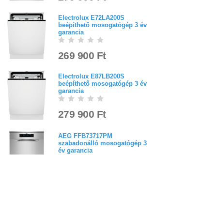
Electrolux E72LA200S
beépíthető mosogatógép 3 év
garancia
269 900 Ft
Electrolux E87LB200S
beépíthető mosogatógép 3 év
garancia
279 900 Ft
AEG FFB73717PM
szabadonálló mosogatógép 3
év garancia
4,9
(
9
)
264 900 Ft
AEG FFB73716PM
szabadonálló mosogatógép 3
év garancia