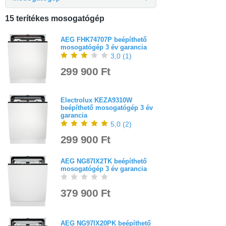
15 terítékes mosogatógép
AEG FHK74707P beépíthető
mosogatógép 3 év garancia
3,0
(
1
)
299 900 Ft
Electrolux KEZA9310W
beépíthető mosogatógép 3 év
garancia
5,0
(
2
)
299 900 Ft
AEG NG87IX2TK beépíthető
mosogatógép 3 év garancia
379 900 Ft
AEG NG97IX20PK beépíthető