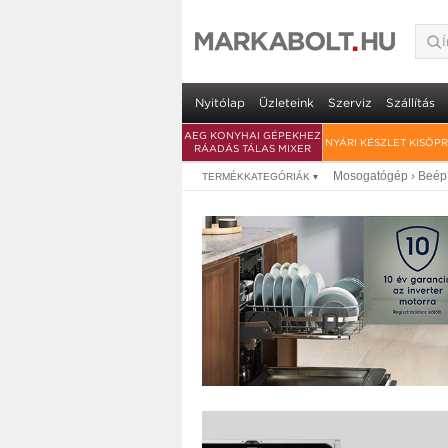
Electrolux E87LB2
garancia
• 15 teríték • ComfortLift rendszer • W
Nyitólap
Üzleteink
Szerviz
Szállítás
AEG KONYHAI GÉPEKHEZ
NYÁRI KÉSZLET KISÖP
RÁADÁS TÁLAS MIXER
Mosogatógép
›
Beép
TERMÉKKATEGÓRIÁK
▾