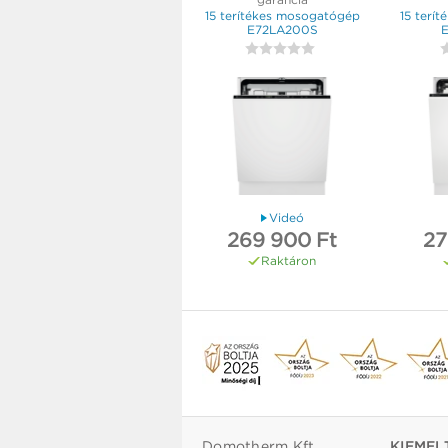
15 terítékes mosogatógép
15 terí
E72LA200S
Videó
269 900 Ft
27
Raktáron
Domotherm Kft.
KIEMEL