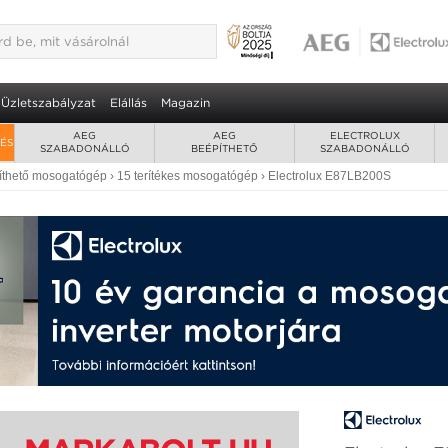
00S beépíthető mosogatógép 3 év
2
ifi kapcsolat
Üzletszabályzat
Elállás
Magazin
AEG
AEG
ELECTROLUX
RÉS
SZABADONÁLLÓ
BEÉPÍTHETŐ
SZABADONÁLLÓ
íthető mosogatógép
›
15 terítékes mosogatógép
›
Electrolux E87LB200S