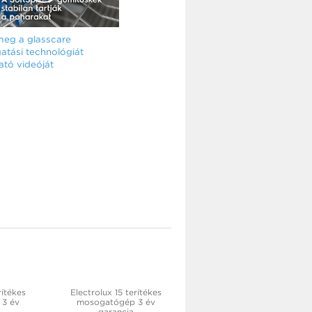
eg a glasscare
tási technológiát
tó videóját
rítékes
Electrolux 15 terítékes
3 év
mosogatógép 3 év
garancia