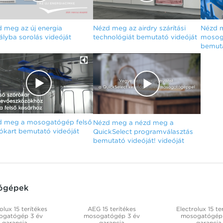
 meg az új energia
Nézd meg az airdry szárítási
Nézd m
ályba sorolás videóját
technológiát bemutató videóját
mosoga
bemuta
d meg a mosogatógép felső
Nézd meg a nézd meg a
ókart bemutató videóját
QuickSelect programválasztás
bemutató videóját! videóját
tógépek
olux 15 terítékes
AEG 15 terítékes
Electrolux 15 te
ogatógép 3 év
mosogatógép 3 év
mosogatógép 
garancia
garancia
garancia