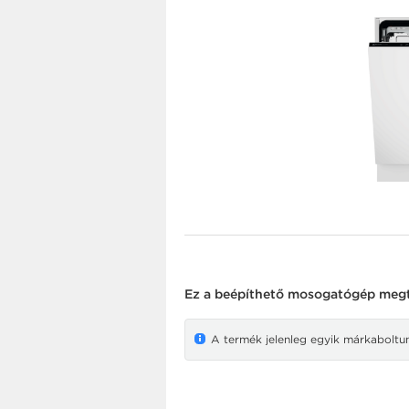
Ez a
beépíthető mosogatógép
megte
A termék jelenleg egyik márkaboltunk