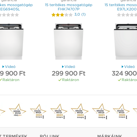
tékes mosogatógép
15 terítékes mosogatógép
15 terítékes mos
EEG69405L
FHK74707P
E97LX200
3,0
(
1
)
Videó
Videó
Videó
9 900 Ft
299 900 Ft
324 900
Raktáron
Raktáron
Raktáro
T TERMÉKEK
RÓLUNK
MÁRKÁINK