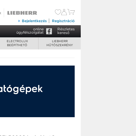
79 900 Ft
Kosárba tesz
Bejelentkezés
Regisztráció
online
Részletes
ügyfélszolgálat
kereső
ELECTROLUX
LIEBHERR
BEÉPÍTHETŐ
HŰTŐSZEKRÉNY