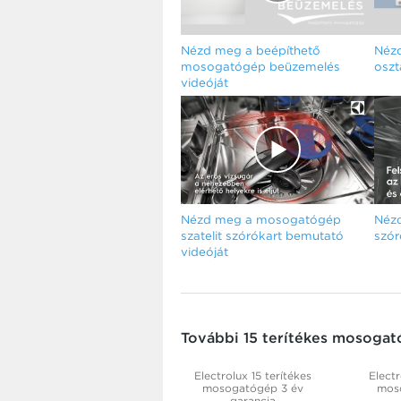
Nézd meg a beépíthető
Nézd
mosogatógép beüzemelés
oszt
videóját
Nézd meg a mosogatógép
Néz
szatelit szórókart bemutató
szór
videóját
További 15 terítékes mosoga
Electrolux 15 terítékes
Electr
mosogatógép 3 év
mos
garancia