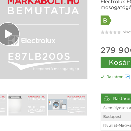
Electrolux 
mosogatógép
B
ninc
279 90
Kosár
Raktáron
Raktáro
Személyesen a
Budapest
Nyugat-Magya