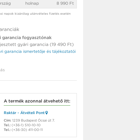
rszág
holnap
8 990 Ft
tási napok kizárólag utánvételes fizetés esetén
aranciák
i garancia fogyasztónak
jesztett gyári garancia (19 490 Ft)
ári garancia ismertetője és tájékoztatói
ás
A termék azonnal átvehető itt:
Raktár - Átvételi Pont
Cím:
1239 Budapest Ócsai út 7.
Tel.:
(+36-1) 510-10-10
Tel.:
(+36-30) 411-00-11