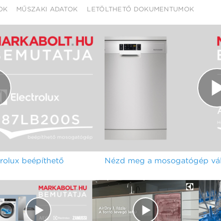
OK
MŰSZAKI ADATOK
LETÖLTHETŐ DOKUMENTUMOK
olux beépíthető
Nézd meg a mosogatógép vála