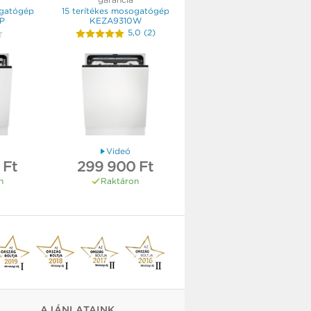
ogatógép
15 terítékes mosogatógép
P
KEZA9310W
5,0
(
2
)
Videó
 Ft
299 900 Ft
n
Raktáron
AJÁNLATAINK