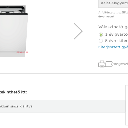
Kelet-Magyaro
A feltüntetett szállí
érvényesek!
Választható g
3 év gyártó
5 évre kiter
Kiterjesztett gy
megoszt
kinthető itt:
ban sincs kiállítva.