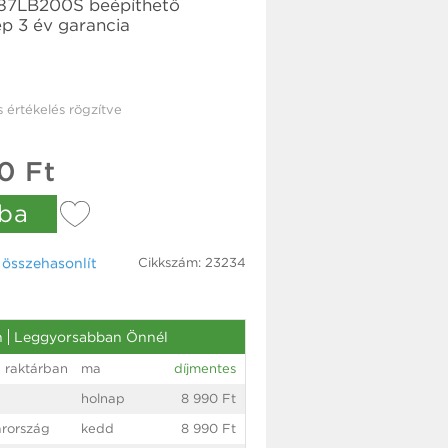
E87LB200S beépíthető
 3 év garancia
s értékelés rögzítve
0 Ft
ba
Cikkszám: 23234
össze­hasonlít
n
Leggyorsabban Önnél
 raktárban
ma
díjmentes
holnap
8 990 Ft
rország
kedd
8 990 Ft