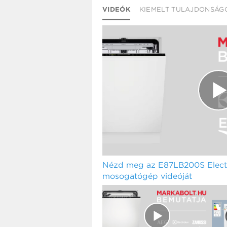
VIDEÓK
KIEMELT TULAJDONSÁG
Nézd meg az E87LB200S Electr
mosogatógép videóját