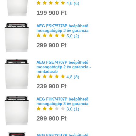
4,8
(
6
)
199 900 Ft
AEG FSK75778P beépíthető
mosogatógép 3 év garancia
5,0
(
2
)
299 900 Ft
AEG FSE74707P beépíthető
mosogatógép 2 év garancia -
mintadarab
4,8
(
8
)
239 900 Ft
AEG FHK74707P beépíthető
mosogatógép 3 év garancia
3,0
(
1
)
299 900 Ft
AEG FSE72517P beépíthető