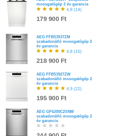
mosogatógép 2 év garancia
4,8
(
14
)
179 900 Ft
AEG FFB53937ZM
szabadonálló mosogatógép 2
év garancia
4,8
(
15
)
218 900 Ft
AEG FFB53927ZW
szabadonálló mosogatógép 2
év garancia
4,9
(
22
)
195 900 Ft
AEG GF6200C2SNM
szabadonálló mosogatógép 2
év garancia
244 900 Ft