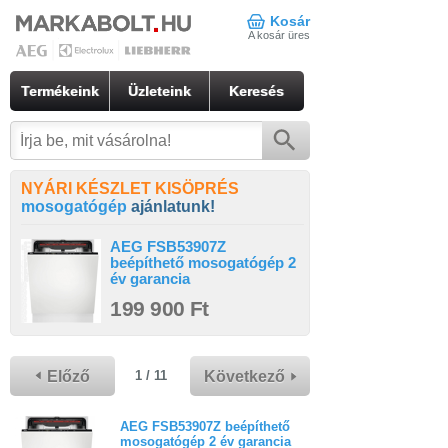
Kosár
A kosár üres
Termékeink
Üzleteink
Keresés
NYÁRI KÉSZLET KISÖPRÉS
mosogatógép
ajánlatunk!
AEG FSB53907Z
beépíthető mosogatógép 2
év garancia
199 900 Ft
Előző
Következő
1 / 11
AEG FSB53907Z beépíthető
mosogatógép 2 év garancia