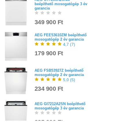
beépíthető mosogatógép 3 év
garancia
349 900 Ft
AEG FEE53610ZM beépíthető
mosogatógép 2 év garancia
4,7
(
7
)
179 900 Ft
AEG FSB53927Z beépíthető
mosogatógép 2 év garancia
5,0
(
5
)
234 900 Ft
AEG GI7212A2SN beépíthető
mosogatógép 3 év garancia
285 900 Ft