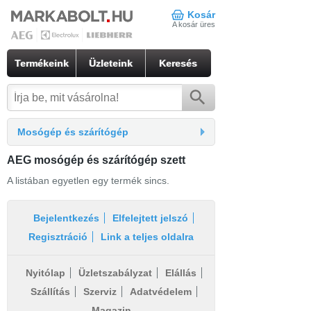
Kosár
A kosár üres
Termékeink
Üzleteink
Keresés
Mosógép és szárítógép
AEG mosógép és szárítógép szett
A listában egyetlen egy termék sincs.
Bejelentkezés
Elfelejtett jelszó
Regisztráció
Link a teljes oldalra
Nyitólap
Üzletszabályzat
Elállás
Szállítás
Szerviz
Adatvédelem
Magazin