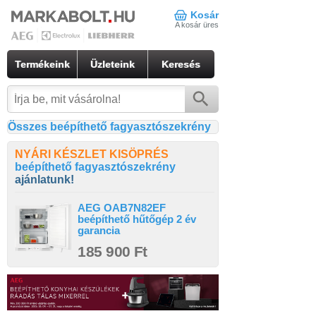
Kosár
A kosár üres
Termékeink
Üzleteink
Keresés
Összes beépíthető fagyasztószekrény
NYÁRI KÉSZLET KISÖPRÉS
beépíthető fagyasztószekrény
ajánlatunk!
AEG OAB7N82EF
beépíthető hűtőgép 2 év
garancia
185 900 Ft