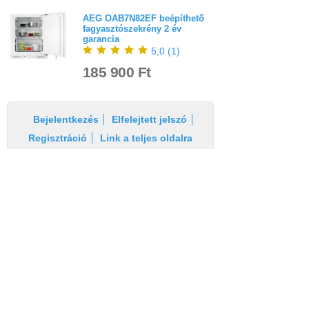
AEG OAB7N82EF beépíthető
fagyasztószekrény 2 év
garancia
5,0
(
1
)
185 900 Ft
Bejelentkezés
Elfelejtett jelszó
Regisztráció
Link a teljes oldalra
Nyitólap
Üzletszabályzat
Elállás
Szállítás
Szerviz
Adatvédelem
Magazin
© Domotherm Kft. Minden jog fenntartva!
Tel.:
+36 1 510-1010
Email:
markabolt@markabolt.hu
Áraink bruttó árak, az ÁFÁ-t tartalmazzák!