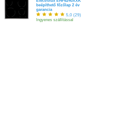
Electrolux EHF6240XXK
beépíthető főzőlap 2 év
garancia
5,0
(
29
)
Ingyenes szállítással
73 900 Ft
Bejelentkezés
Elfelejtett jelszó
Regisztráció
Link a teljes oldalra
Nyitólap
Üzletszabályzat
Elállás
Szállítás
Szerviz
Adatvédelem
Magazin
© Domotherm Kft. Minden jog fenntartva!
Tel.:
+36 1 510-1010
Email:
markabolt@markabolt.hu
Áraink bruttó árak, az ÁFÁ-t tartalmazzák!