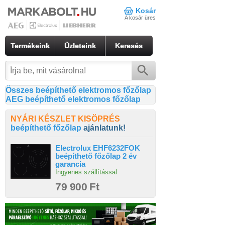
Kosár
A kosár üres
Termékeink
Üzleteink
Keresés
Összes beépíthető elektromos főzőlap
AEG beépíthető elektromos főzőlap
NYÁRI KÉSZLET KISÖPRÉS
beépíthető főzőlap
ajánlatunk!
Electrolux EHF6232FOK
beépíthető főzőlap 2 év
garancia
Ingyenes szállítással
79 900 Ft