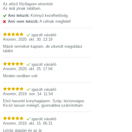
Az előző főzőlapom elromlott.
Az árát jónak találtam.
Ami tetszik:
Könnyű kezelhetőség.
Ami nem tetszik:
A célnak megfelel!
igazolt vásárló
Anonim
,
2020. okt. 30. 13:19
Másik terméket kaptam, de sikerült megoldást
találni
igazolt vásárló
Anonim
,
2020. okt. 25. 17:04
Minden rendben volt.
igazolt vásárló
Anonim
,
2019. nov. 14. 11:54
Első hasonló konyhagépem. Szép, biztonsàgos.
Kicsit lassan melegít, gyorsabbra számítottam
igazolt vásárló
Anonim
,
2018. okt. 15. 06:31
Leírás alapján és az ár