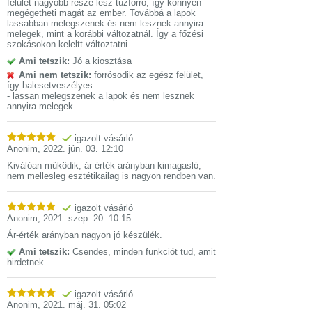
felület nagyobb része lesz túzforró, így könnyen
megégetheti magát az ember. Továbbá a lapok
lassabban melegszenek és nem lesznek annyira
melegek, mint a korábbi változatnál. Így a főzési
szokásokon keleltt változtatni
Ami tetszik:
Jó a kiosztása
Ami nem tetszik:
forrósodik az egész felület,
így balesetveszélyes
- lassan melegszenek a lapok és nem lesznek
annyira melegek
igazolt vásárló
Anonim
,
2022. jún. 03. 12:10
Kiválóan működik, ár-érték arányban kimagasló,
nem mellesleg esztétikailag is nagyon rendben van.
igazolt vásárló
Anonim
,
2021. szep. 20. 10:15
Ár-érték arányban nagyon jó készülék.
Ami tetszik:
Csendes, minden funkciót tud, amit
hirdetnek.
igazolt vásárló
Anonim
,
2021. máj. 31. 05:02