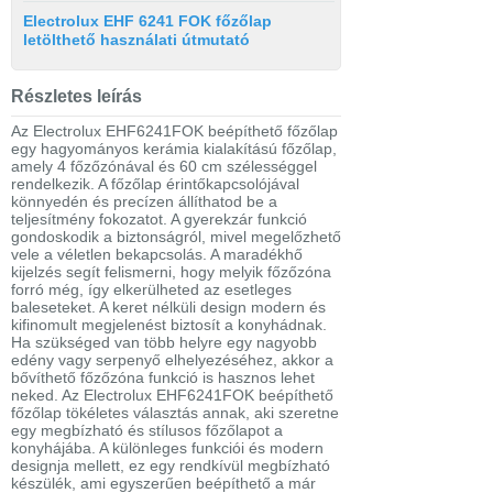
Electrolux EHF 6241 FOK főzőlap
letölthető használati útmutató
Részletes leírás
Az Electrolux EHF6241FOK beépíthető főzőlap
egy hagyományos kerámia kialakítású főzőlap,
amely 4 főzőzónával és 60 cm szélességgel
rendelkezik. A főzőlap érintőkapcsolójával
könnyedén és precízen állíthatod be a
teljesítmény fokozatot. A gyerekzár funkció
gondoskodik a biztonságról, mivel megelőzhető
vele a véletlen bekapcsolás. A maradékhő
kijelzés segít felismerni, hogy melyik főzőzóna
forró még, így elkerülheted az esetleges
baleseteket. A keret nélküli design modern és
kifinomult megjelenést biztosít a konyhádnak.
Ha szükséged van több helyre egy nagyobb
edény vagy serpenyő elhelyezéséhez, akkor a
bővíthető főzőzóna funkció is hasznos lehet
neked. Az Electrolux EHF6241FOK beépíthető
főzőlap tökéletes választás annak, aki szeretne
egy megbízható és stílusos főzőlapot a
konyhájába. A különleges funkciói és modern
designja mellett, ez egy rendkívül megbízható
készülék, ami egyszerűen beépíthető a már