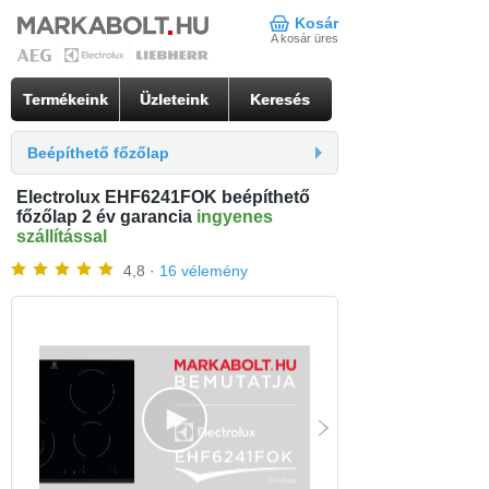
Kosár
A kosár üres
Termékeink
Üzleteink
Keresés
Beépíthető főzőlap
Electrolux EHF6241FOK beépíthető
főzőlap 2 év garancia
ingyenes
szállítással
4,8 ·
16 vélemény