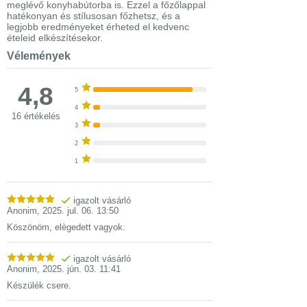
meglévő konyhabútorba is. Ezzel a főzőlappal
hatékonyan és stílusosan főzhetsz, és a
legjobb eredményeket érheted el kedvenc
ételeid elkészítésekor.
Vélemények
4,8
5
4
16 értékelés
3
2
1
igazolt vásárló
Anonim
,
2025. jul. 06. 13:50
Köszönöm, elègedett vagyok.
igazolt vásárló
Anonim
,
2025. jún. 03. 11:41
Készülék csere.