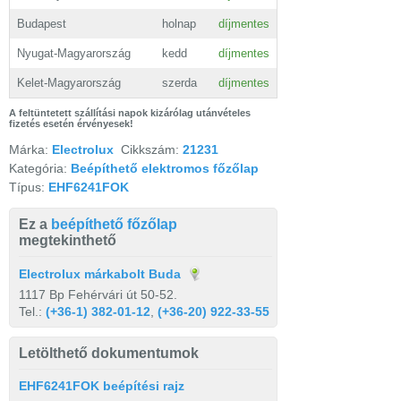
Budapest
holnap
díjmentes
Nyugat-Magyarország
kedd
díjmentes
Kelet-Magyarország
szerda
díjmentes
A feltüntetett szállítási napok kizárólag utánvételes
fizetés esetén érvényesek!
Márka:
Electrolux
Cikkszám:
21231
Kategória:
Beépíthető elektromos főzőlap
Típus:
EHF6241FOK
Ez a
beépíthető főzőlap
megtekinthető
Electrolux márkabolt Buda
1117 Bp Fehérvári út 50-52.
Tel.:
(+36-1) 382-01-12
,
(+36-20) 922-33-55
Letölthető dokumentumok
EHF6241FOK beépítési rajz