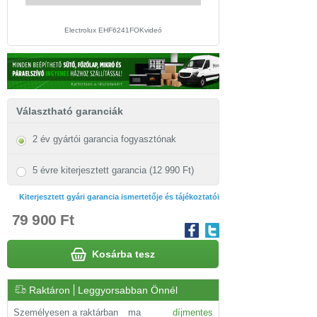
Electrolux EHF6241FOKvideó
Electrolux EHF6241FOK beü
Választható garanciák
2 év gyártói garancia fogyasztónak
5 évre kiterjesztett garancia (12 990 Ft)
Kiterjesztett gyári garancia ismertetője és tájékoztatói
79 900 Ft
Kosárba tesz
Raktáron
Leggyorsabban Önnél
Személyesen a raktárban
ma
díjmentes