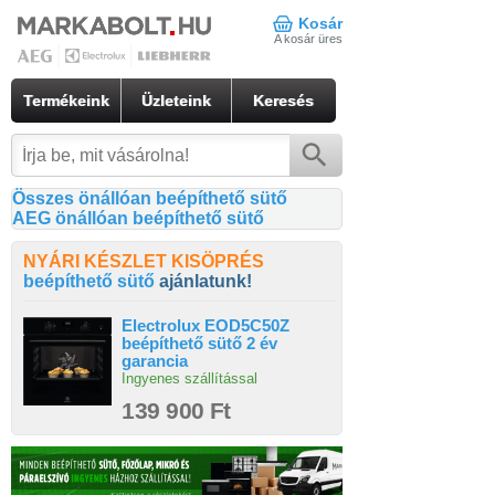
Kosár
A kosár üres
Termékeink
Üzleteink
Keresés
Összes önállóan beépíthető sütő
AEG önállóan beépíthető sütő
NYÁRI KÉSZLET KISÖPRÉS
beépíthető sütő
ajánlatunk!
Electrolux EOD5C50Z
beépíthető sütő 2 év
garancia
Ingyenes szállítással
139 900 Ft