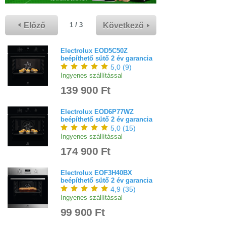
Előző
Következő
1 / 3
Electrolux EOD5C50Z
beépíthető sütő 2 év garancia
5,0
(
9
)
Ingyenes szállítással
139 900 Ft
Electrolux EOD6P77WZ
beépíthető sütő 2 év garancia
5,0
(
15
)
Ingyenes szállítással
174 900 Ft
Electrolux EOF3H40BX
beépíthető sütő 2 év garancia
4,9
(
35
)
Ingyenes szállítással
99 900 Ft