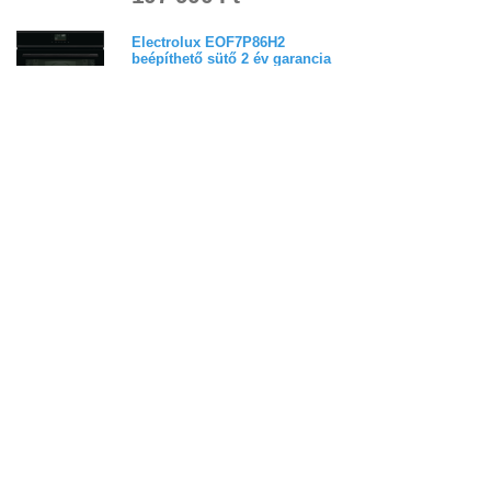
Electrolux EOF7P86H2
beépíthető sütő 2 év garancia
Ingyenes szállítással
169 900 Ft
Electrolux EOF5F50BX
beépíthető sütő 2 év garancia
4,0
(
1
)
Ingyenes szállítással
119 900 Ft
Electrolux LOFGF00BK
beépíthető sütő 2 év garancia
Ingyenes szállítással
119 900 Ft
Electrolux EOC8P39WX
beépíthető sütő 3 év garancia
5,0
(
1
)