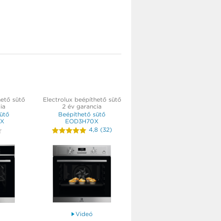
hető sütő
Electrolux beépíthető sütő
ia
2 év garancia
ütő
Beépíthető sütő
BX
EOD3H70X
4,8
(
32
)
Videó