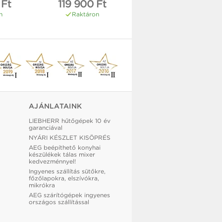
 Ft
119 900 Ft
n
Raktáron
AJÁNLATAINK
LIEBHERR hűtőgépek 10 év
garanciával
NYÁRI KÉSZLET KISÖPRÉS
AEG beépíthető konyhai
készülékek tálas mixer
kedvezménnyel!
Ingyenes szállítás sütőkre,
főzőlapokra, elszívókra,
mikrókra
AEG szárítógépek ingyenes
országos szállítással