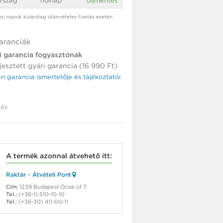
rszág
holnap
díjmentes
tási napok kizárólag utánvételes fizetés esetén
aranciák
i garancia fogyasztónak
jesztett gyári garancia (16 990 Ft)
ári garancia ismertetője és tájékoztatói
ás
A termék azonnal átvehető itt:
Raktár - Átvételi Pont
Cím:
1239 Budapest Ócsai út 7.
Tel.:
(+36-1) 510-10-10
Tel.:
(+36-30) 411-00-11