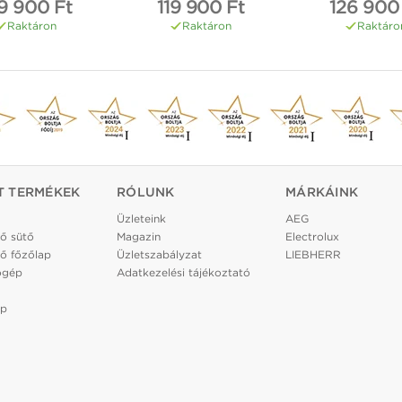
9 900 Ft
119 900 Ft
126 900
Raktáron
Raktáron
Raktáro
T TERMÉKEK
RÓLUNK
MÁRKÁINK
Üzleteink
AEG
ő sütő
Magazin
Electrolux
ő főzőlap
Üzletszabályzat
LIEBHERR
ógép
Adatkezelési tájékoztató
ép