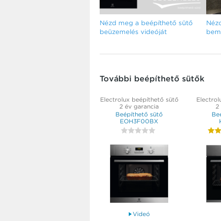
Nézd meg a beépíthető sütő
Nézd
beüzemelés videóját
bemu
További beépíthető sütők
Electrolux beépíthető sütő
Electrol
2 év garancia
2
Beépíthető sütő
Be
EOH3F00BX
Videó