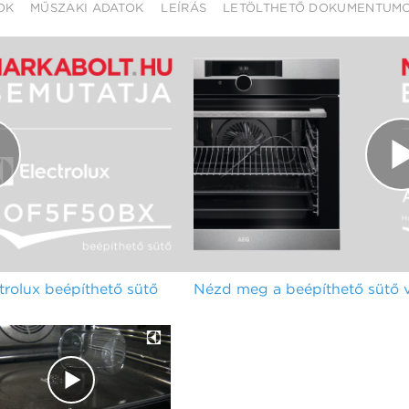
OK
MŰSZAKI ADATOK
LEÍRÁS
LETÖLTHETŐ DOKUMENTUM
olux beépíthető sütő
Nézd meg a beépíthető sütő v