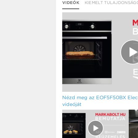
VIDEÓK
KIEMELT TULAJDONSÁG
Nézd meg az EOF5F50BX Electr
videóját