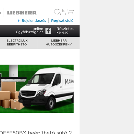
119 900 Ft
Kosárba tesz
Bejelentkezés
Regisztráció
online
Részletes
ügyfélszolgálat
kereső
ELECTROLUX
LIEBHERR
BEÉPÍTHETŐ
HŰTŐSZEKRÉNY
EOF5F50BX beépíthető sütő 2