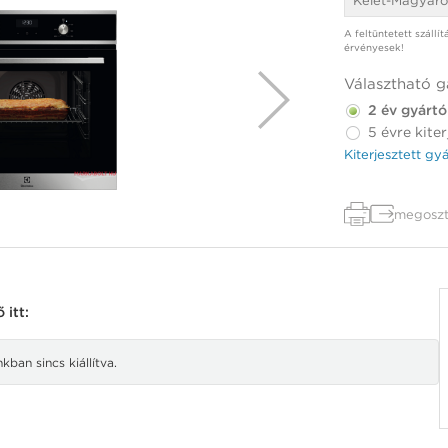
Kelet-Magyaro
A feltüntetett szállí
érvényesek!
Választható g
2 év gyártó
5 évre kiter
Kiterjesztett gy
megoszt
itt:
ban sincs kiállítva.