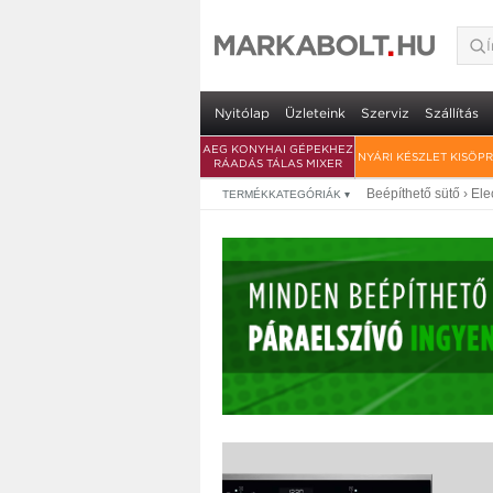
Electrolux EOF5F50
ingyenes szállításs
• multifunkciós beépíthető sütő • 65 li
Nyitólap
Üzleteink
Szerviz
Szállítás
AEG KONYHAI GÉPEKHEZ
NYÁRI KÉSZLET KISÖP
RÁADÁS TÁLAS MIXER
Beépíthető sütő
›
Ele
TERMÉKKATEGÓRIÁK
▾