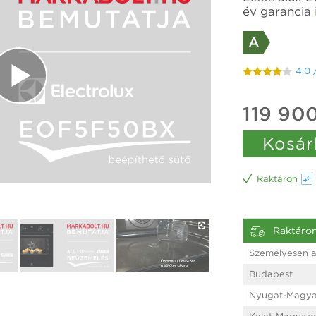
év garancia
A
4,0 
119 900
Kosár
Raktáron
Raktáro
Személyesen a
Budapest
Nyugat-Magya