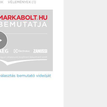
OK
VÉLEMÉNYEK (1)
álasztás bemutató videóját