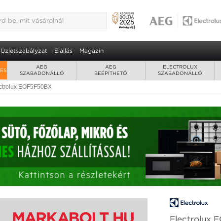
BX beépíthető sütő 2 év garancia
al
teres sütőtér • ujjlenyomatmentes felület
Üzletszabályzat
Elállás
Magazin
AEG
AEG
ELECTROLUX
RÉS
SZABADONÁLLÓ
BEÉPÍTHETŐ
SZABADONÁLLÓ
ctrolux EOF5F50BX
Electrolux 