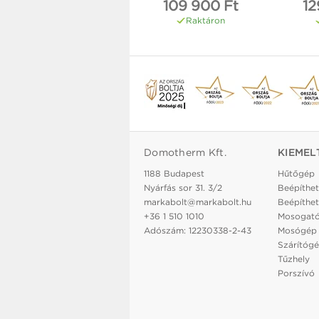
109 900 Ft
12
Raktáron
Domotherm Kft.
KIEMEL
1188 Budapest
Hűtőgép
Nyárfás sor 31. 3/2
Beépíthet
markabolt@markabolt.hu
Beépíthet
+36 1 510 1010
Mosogat
Adószám: 12230338-2-43
Mosógép
Szárítóg
Tűzhely
Porszívó