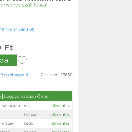
ingyenes szállítással
/ 5 (1 értékelésből)
 Ft
ba
Cikkszám: 23660
össze­hasonlít
n
Leggyorsabban Önnél
 raktárban
ma
díjmentes
holnap
díjmentes
rország
kedd
díjmentes