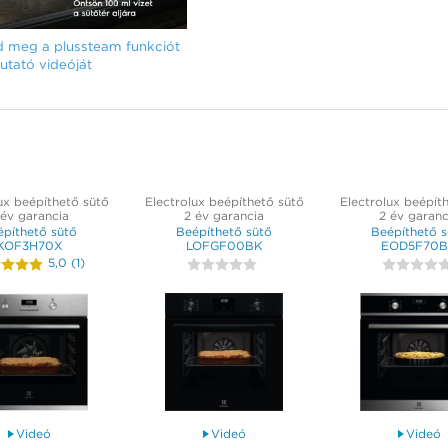
 meg a plussteam funkciót
tató videóját
ux beépíthető sütő
Electrolux beépíthető sütő
Electrolux beépít
 év garancia
2 év garancia
2 év garanc
építhető sütő
Beépíthető sütő
Beépíthető s
KOF3H70X
LOFGF00BK
EOD5F70
5,0
(
1
)
Videó
Videó
Videó