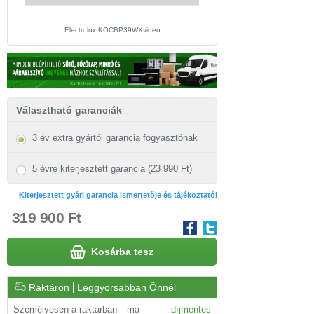
Electrolux KOCBP39WXvideó
Electrolux KOCBP39WX beü
Választható garanciák
3 év extra gyártói garancia fogyasztónak
5 évre kiterjesztett garancia (23 990 Ft)
Kiterjesztett gyári garancia ismertetője és tájékoztatói
319 900 Ft
Kosárba tesz
Raktáron
Leggyorsabban Önnél
Személyesen a raktárban
ma
díjmentes