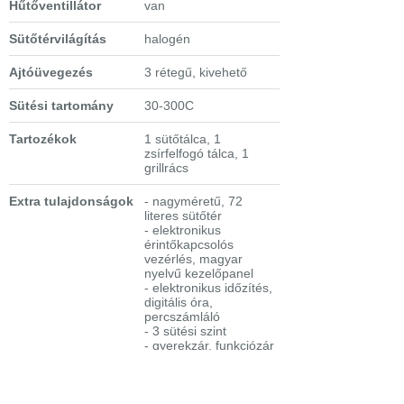
Hűtőventillátor
van
Sütőtérvilágítás
halogén
Ajtóüvegezés
3 rétegű, kivehető
Sütési tartomány
30-300C
Tartozékok
1 sütőtálca, 1
zsírfelfogó tálca, 1
grillrács
Extra tulajdonságok
- nagyméretű, 72
literes sütőtér
- elektronikus
érintőkapcsolós
vezérlés, magyar
nyelvű kezelőpanel
- elektronikus időzítés,
digitális óra,
percszámláló
- 3 sütési szint
- gyerekzár, funkciózár
-
maghőmérő
-
Electrolux
beépíthető sütő
applikáció
- távolról