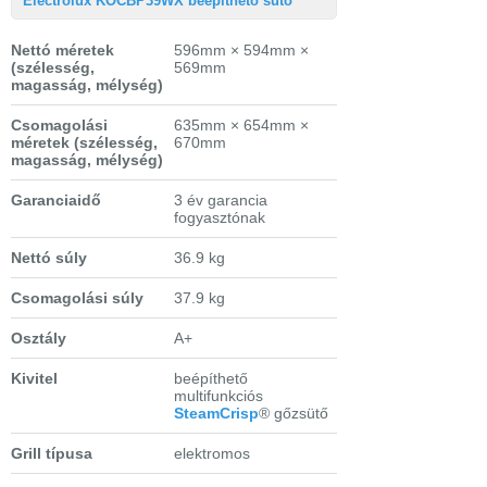
Electrolux KOCBP39WX beépíthető sütő
Nettó méretek
596mm × 594mm ×
(szélesség,
569mm
magasság, mélység)
Csomagolási
635mm × 654mm ×
méretek
(szélesség,
670mm
magasság, mélység)
Garanciaidő
3 év garancia
fogyasztónak
Nettó súly
36.9 kg
Csomagolási súly
37.9 kg
Osztály
A+
Kivitel
beépíthető
multifunkciós
SteamCrisp
® gőzsütő
Grill típusa
elektromos