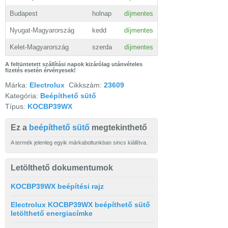
Budapest
holnap
díjmentes
Nyugat-Magyarország
kedd
díjmentes
Kelet-Magyarország
szerda
díjmentes
A feltüntetett szállítási napok kizárólag utánvételes
fizetés esetén érvényesek!
Márka:
Electrolux
Cikkszám:
23609
Kategória:
Beépíthető sütő
Típus:
KOCBP39WX
Ez a
beépíthető sütő
megtekinthető
A termék jelenleg egyik márkaboltunkban sincs kiállítva.
Letölthető dokumentumok
KOCBP39WX beépítési rajz
Electrolux KOCBP39WX beépíthető sütő
letölthető energiacímke