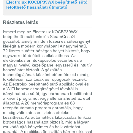
Electrolux KOCBP39WX beépíthető sütő
letölthető használati útmutató
Részletes leírás
Ismerd meg az Electrolux KOCBP39WX
beépíthető multifunkciós SteamCrisp®
gőzsütőt, amely minden főzési és sütési igényt
kielégít a modern konyhában! A nagyméretű,
72 literes sütőtér bőséges helyet biztosít, hogy
egyszerre több ételt is elkészíthess. Az
elektronikus érintőkapcsolós vezérlés és a
magyar nyelvű kezelőpanel egyszerű és intuitív
használatot biztosít. A gőzsütés
technológiájának köszönhetően ételeid mindig
tökéletesen szaftosak és ropogósak lesznek.
Az Electrolux beépíthető sütő applikációval és
a WiFi kapcsolat segítségével távolról is
irányíthatod a sütőt, így bárhonnan beállíthatod
a kívánt programot vagy ellenőrizheted az étel
állapotát. A 20 memóriaprogram és 88
recept/automata program garantálja, hogy
mindig változatos és ízletes ételeket
készíthess. Az automatikus kikapcsolás funkció
biztonságos használatot biztosít, míg a lágyan
csukódó ajtó kényelmes és halk záródást
garantál. A pirolitikus öntisztítás három ciklussal