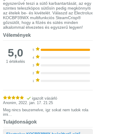
egyszerűvé teszi a sütő karbantartását, az egy
szintes teleszkópos sütősín pedig megkönnyíti
az ételek be- és kivételét. Válaszd az Electrolux
KOCBP39WX multifunkciós SteamCrisp®
gőzsütőt, hogy a főzés és sütés minden
alkalommal élvezetes és egyszerű legyen!
Vélemények
5,0
5
4
1 értékelés
3
2
1
igazolt vásárló
Anonim
,
2022. jan. 17. 21:25
Meg nincs beuzemelve, igz sokat nem tudok rola
irni…
Tulajdonságok