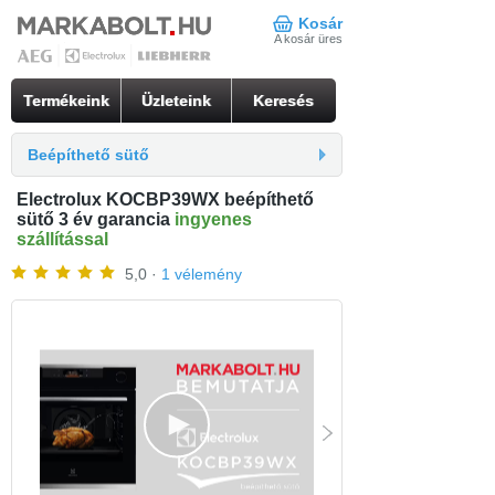
Kosár
A kosár üres
Termékeink
Üzleteink
Keresés
Beépíthető sütő
Electrolux KOCBP39WX beépíthető
sütő 3 év garancia
ingyenes
szállítással
5,0 ·
1 vélemény