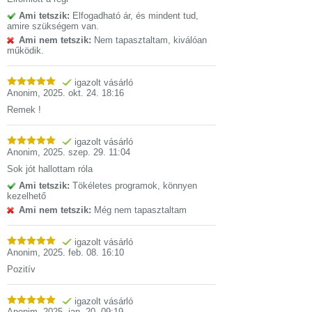
Ami tetszik:
Elfogadható ár, és mindent tud,
amire szükségem van.
Ami nem tetszik:
Nem tapasztaltam, kiválóan
működik.
igazolt vásárló
Anonim
,
2025. okt. 24. 18:16
Remek !
igazolt vásárló
Anonim
,
2025. szep. 29. 11:04
Sok jót hallottam róla
Ami tetszik:
Tökéletes programok, könnyen
kezelhető
Ami nem tetszik:
Még nem tapasztaltam
igazolt vásárló
Anonim
,
2025. feb. 08. 16:10
Pozitív
igazolt vásárló
Anonim
,
2025. jan. 20. 09:19