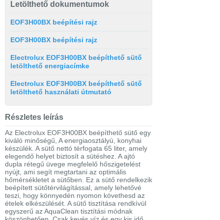
Letölthető dokumentumok
EOF3H00BX beépítési rajz
EOF3H00BX beépítési rajz
Electrolux EOF3H00BX beépíthető sütő
letölthető energiacímke
Electrolux EOF3H00BX beépíthető sütő
letölthető használati útmutató
Részletes leírás
Az Electrolux EOF3H00BX beépíthető sütő egy
kiváló minőségű, A energiaosztályú, konyhai
készülék. A sütő nettó térfogata 65 liter, amely
elegendő helyet biztosít a sütéshez. A ajtó
dupla rétegű üvege megfelelő hőszigetelést
nyújt, ami segít megtartani az optimális
hőmérsékletet a sütőben. Ez a sütő rendelkezik
beépített sütőtérvilágítással, amely lehetővé
teszi, hogy könnyedén nyomon követhesd az
ételek elkészülését. A sütő tisztítása rendkívül
egyszerű az AquaClean tisztítási módnak
köszönhetően. Csak kevés víz és egy kis idő