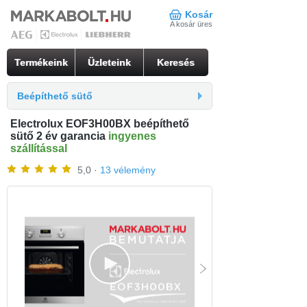
Kosár
A kosár üres
Termékeink
Üzleteink
Keresés
Beépíthető sütő
Electrolux EOF3H00BX beépíthető
sütő 2 év garancia
ingyenes
szállítással
5,0 ·
13 vélemény