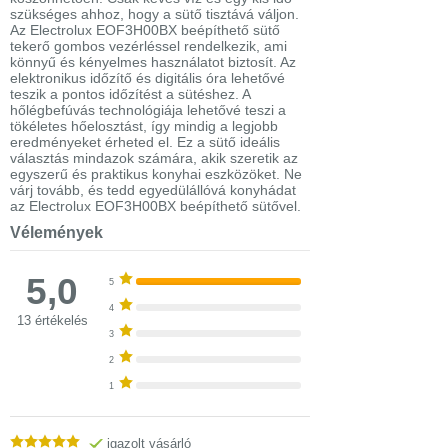
szükséges ahhoz, hogy a sütő tisztává váljon.
Az Electrolux EOF3H00BX beépíthető sütő
tekerő gombos vezérléssel rendelkezik, ami
könnyű és kényelmes használatot biztosít. Az
elektronikus időzítő és digitális óra lehetővé
teszik a pontos időzítést a sütéshez. A
hőlégbefúvás technológiája lehetővé teszi a
tökéletes hőelosztást, így mindig a legjobb
eredményeket érheted el. Ez a sütő ideális
választás mindazok számára, akik szeretik az
egyszerű és praktikus konyhai eszközöket. Ne
várj tovább, és tedd egyedülállóvá konyhádat
az Electrolux EOF3H00BX beépíthető sütővel.
Vélemények
5,0
5
4
13 értékelés
3
2
1
igazolt vásárló