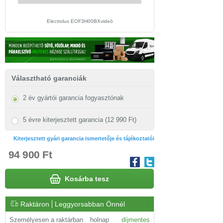
Electrolux EOF3H00BXvideó
Electrolux EOF3H00BX beü
Választható garanciák
2 év gyártói garancia fogyasztónak
5 évre kiterjesztett garancia (12 990 Ft)
Kiterjesztett gyári garancia ismertetője és tájékoztatói
94 900 Ft
Kosárba tesz
Raktáron
Leggyorsabban Önnél
Személyesen a raktárban
holnap
díjmentes