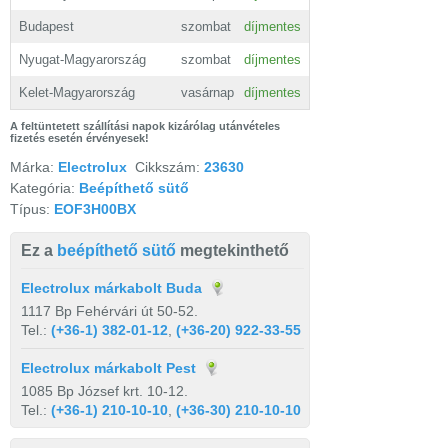
Budapest
szombat
díjmentes
Nyugat-Magyarország
szombat
díjmentes
Kelet-Magyarország
vasárnap
díjmentes
A feltüntetett szállítási napok kizárólag utánvételes
fizetés esetén érvényesek!
Márka:
Electrolux
Cikkszám:
23630
Kategória:
Beépíthető sütő
Típus:
EOF3H00BX
Ez a
beépíthető sütő
megtekinthető
Electrolux márkabolt Buda
1117 Bp Fehérvári út 50-52.
Tel.:
(+36-1) 382-01-12
,
(+36-20) 922-33-55
Electrolux márkabolt Pest
1085 Bp József krt. 10-12.
Tel.:
(+36-1) 210-10-10
,
(+36-30) 210-10-10