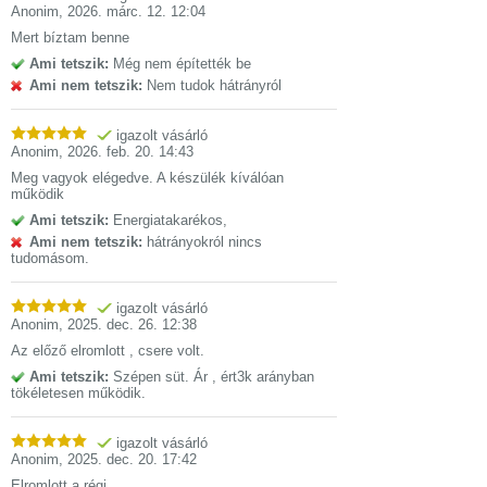
Anonim
,
2026. márc. 12. 12:04
Mert bíztam benne
Ami tetszik:
Még nem építették be
Ami nem tetszik:
Nem tudok hátrányról
igazolt vásárló
Anonim
,
2026. feb. 20. 14:43
Meg vagyok elégedve. A készülék kíválóan
működik
Ami tetszik:
Energiatakarékos,
Ami nem tetszik:
hátrányokról nincs
tudomásom.
igazolt vásárló
Anonim
,
2025. dec. 26. 12:38
Az előző elromlott , csere volt.
Ami tetszik:
Szépen süt. Ár , ért3k arányban
tökéletesen működik.
igazolt vásárló
Anonim
,
2025. dec. 20. 17:42
Elromlott a régi