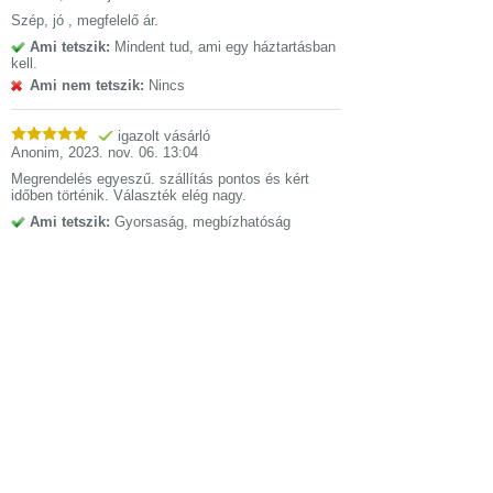
Szép, jó , megfelelő ár.
Ami tetszik:
Mindent tud, ami egy háztartásban
kell.
Ami nem tetszik:
Nincs
igazolt vásárló
Anonim
,
2023. nov. 06. 13:04
Megrendelés egyeszű. szállítás pontos és kért
időben történik. Választék elég nagy.
Ami tetszik:
Gyorsaság, megbízhatóság
Ami nem tetszik:
Nem tapasztaltam még.
Tulajdonságok
Electrolux EOF3H00BX beépíthető sütő
Nettó méretek
594mm × 590mm ×
(szélesség,
560mm
magasság, mélység)
Csomagolási
635mm × 654mm ×
méretek
(szélesség,
670mm
magasság, mélység)