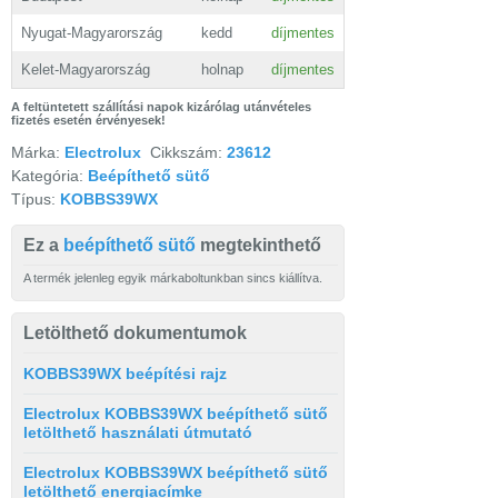
Nyugat-Magyarország
kedd
díjmentes
Kelet-Magyarország
holnap
díjmentes
A feltüntetett szállítási napok kizárólag utánvételes
fizetés esetén érvényesek!
Márka:
Electrolux
Cikkszám:
23612
Kategória:
Beépíthető sütő
Típus:
KOBBS39WX
Ez a
beépíthető sütő
megtekinthető
A termék jelenleg egyik márkaboltunkban sincs kiállítva.
Letölthető dokumentumok
KOBBS39WX beépítési rajz
Electrolux KOBBS39WX beépíthető sütő
letölthető használati útmutató
Electrolux KOBBS39WX beépíthető sütő
letölthető energiacímke