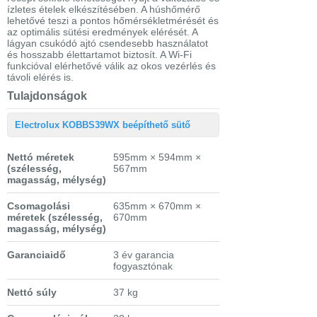
ízletes ételek elkészítésében. A húshőmérő
lehetővé teszi a pontos hőmérsékletmérését és
az optimális sütési eredmények elérését. A
lágyan csukódó ajtó csendesebb használatot
és hosszabb élettartamot biztosít. A Wi-Fi
funkcióval elérhetővé válik az okos vezérlés és
távoli elérés is.
Tulajdonságok
Electrolux KOBBS39WX beépíthető sütő
Nettó méretek
595mm × 594mm ×
(szélesség,
567mm
magasság, mélység)
Csomagolási
635mm × 670mm ×
méretek
(szélesség,
670mm
magasság, mélység)
Garanciaidő
3 év garancia
fogyasztónak
Nettó súly
37 kg