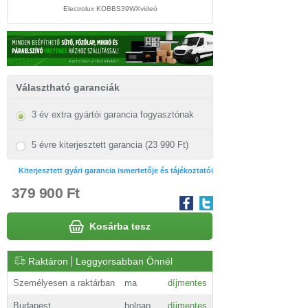
Electrolux KOBBS39WXvideó
Electrolux KOBBS39WX beü
Választható garanciák
3 év extra gyártói garancia fogyasztónak
5 évre kiterjesztett garancia (23 990 Ft)
Kiterjesztett gyári garancia ismertetője és tájékoztatói
379 900 Ft
Kosárba tesz
Raktáron
Leggyorsabban Önnél
Személyesen a raktárban
ma
díjmentes
Budapest
holnap
díjmentes