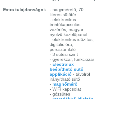
Extra tulajdonságok
- nagyméretű, 70
literes sütőtér
- elektronikus
érintőkapcsolós
vezérlés, magyar
nyelvű kezelőpanel
- elektronikus időzítés,
digitális óra,
percszámláló
- 3 sütési szint
- gyerekzár, funkciózár
-
Electrolux
beépíthető sütő
applikáció
- távolról
irányítható sütő
-
maghőmérő
- WiFi kapcsolat
- gőzsütés
-
maradékhő-kijelzés
,
felhasználás
- elektronikus
hőmérséklet
szabályzás
- automatikus
hőmérséklet ajánlás
- 3 kedvenc program
- 225 recept