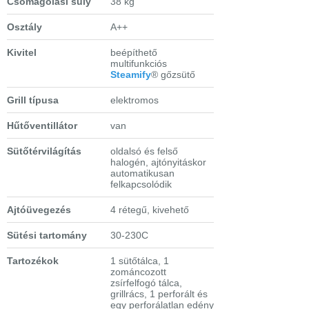
Csomagolási súly
38 kg
Osztály
A++
Kivitel
beépíthető
multifunkciós
Steamify
® gőzsütő
Grill típusa
elektromos
Hűtőventillátor
van
Sütőtérvilágítás
oldalsó és felső
halogén, ajtónyitáskor
automatikusan
felkapcsolódik
Ajtóüvegezés
4 rétegű, kivehető
Sütési tartomány
30-230C
Tartozékok
1 sütőtálca, 1
zománcozott
zsírfelfogó tálca,
grillrács, 1 perforált és
egy perforálatlan edény