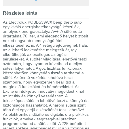
Részletes leírás
Az Electrolux KOBBS39WX beépíthető sütő
egy kiváló energiahatékonyságú készülék,
amelynek energiaosztálya A++. A sütő nettó
űrtartalma 70 liter, ami elegendő helyet biztosít
neked nagyobb mennyiségű étel
elkészítéséhez is. A 4 rétegű ajtóüvegnek hála,
az a lehető legkevésbé melegszik át, így
elkerülhetjük az esetleges az égési
sérüléseket. A sütőtér világítása lehetővé teszi
számodra, hogy nyomon követhesd a teljes
sütési folyamatot. A gőz tisztítás funkciónak
köszönhetően könnyedén tisztán tarthatod a
sütőt. Az érintő vezérlés lehetővé teszi
számodra, hogy egyszerűen beállítsd a
megfelelő funkciókat és hőmérsékletet. Az
Excite érintőkijelző innovatív megoldást kínál
az intuitív és könnyű vezérléshez. A
teleszkópos sütősín lehetővé teszi a könnyű és
biztonságos használatot. A három sütési szint
több étel egyidejű elkészítését teszi lehetővé.
Az elektronikus időzítő és digitális óra praktikus
funkciók, amelyek segítségével precízen
programozhatod a sütési időt. A 225 beépített
recept sokféle lehetőséget nyújt a változatos és