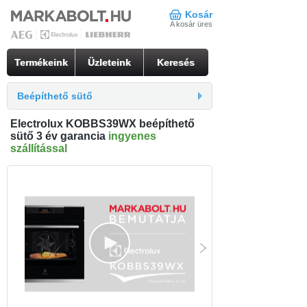
Kosár
A kosár üres
Termékeink
Üzleteink
Keresés
Beépíthető sütő
Electrolux KOBBS39WX beépíthető
sütő 3 év garancia
ingyenes
szállítással