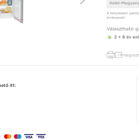
Kelet-Magyaro
A feltüntetett szállí
érvényesek!
Választható g
2 + 8 év ex
megoszt
ető itt:
: