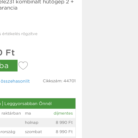
ele231 kombinált hűtőgép 2 +
arancia
s értékelés rögzítve
0 Ft
ba
Cikkszám: 44701
össze­hasonlít
n
Leggyorsabban Önnél
 raktárban
ma
díjmentes
holnap
8 990 Ft
rország
szombat
8 990 Ft