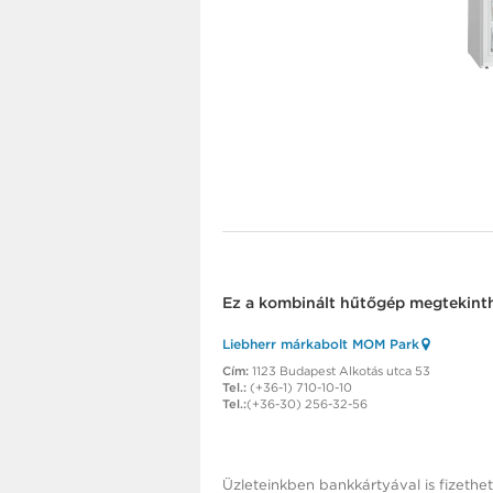
Ez a
kombinált hűtőgép
megtekinth
Liebherr márkabolt MOM Park
Cím:
1123 Budapest Alkotás utca 53
Tel.:
(+36-1) 710-10-10
Tel.:
(+36-30) 256-32-56
Üzleteinkben bankkártyával is fizethet