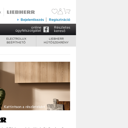
219 990 Ft
Kosárba tesz
Bejelentkezés
Regisztráció
online
Részletes
ügyfélszolgálat
kereső
ELECTROLUX
LIEBHERR
BEÉPÍTHETŐ
HŰTŐSZEKRÉNY