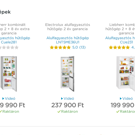
épek
herr kombinált
Electrolux alulfagyasztós
Liebherr komb
p 2 + 8 év extra
hűtőgép 2 év garancia
hűtőgép 2 + 8 é
garancia
garancia
gyasztós hűtőgép
Alulfagyasztós hűtőgép
Alulfagyasztós 
Cuele281
LNT5ME36U1
CUe231
5,0
(
13
)
4
Videó
Videó
Videó
9 990 Ft
237 900 Ft
199 990
Raktáron
Raktáron
Raktáro