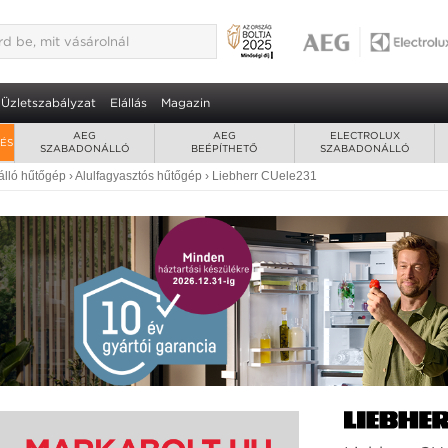
kombinált hűtőgép 2 + 8 év extra
arioSpace fagyasztó
Üzletszabályzat
Elállás
Magazin
AEG
AEG
ELECTROLUX
RÉS
SZABADONÁLLÓ
BEÉPÍTHETŐ
SZABADONÁLLÓ
lló hűtőgép
›
Alulfagyasztós hűtőgép
›
Liebherr CUele231