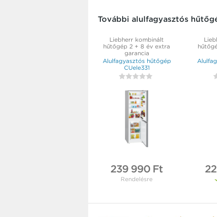
További alulfagyasztós hűtőg
Liebherr kombinált
Lieb
hűtőgép 2 + 8 év extra
hűtőgé
garancia
Alulfagyasztós hűtőgép
Alulfa
CUele331
239 990 Ft
22
Rendelésre