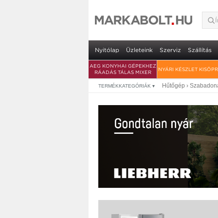
Liebherr CUele231 
garancia
• LED világítás • 2 fagyasztó fiók • V
Nyitólap
Üzleteink
Szerviz
Szállítás
AEG KONYHAI GÉPEKHEZ
NYÁRI KÉSZLET KISÖP
RÁADÁS TÁLAS MIXER
Hűtőgép
›
Szabadoná
TERMÉKKATEGÓRIÁK
▾