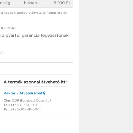
rszág
holnap
8 990 Ft
tási napok kizárólag utánvételes fizetés esetén
arancia
tra gyártói garancia fogyasztónak
ás
A termék azonnal átvehető itt:
Raktár - Átvételi Pont
Cím:
1239 Budapest Ócsai út 7.
Tel.:
(+36-1) 510-10-10
Tel.:
(+36-30) 411-00-11