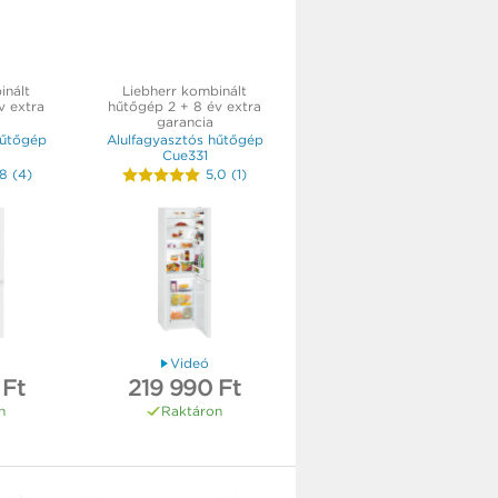
inált
Liebherr kombinált
v extra
hűtőgép 2 + 8 év extra
garancia
hűtőgép
Alulfagyasztós hűtőgép
Cue331
,8
(
4
)
5,0
(
1
)
Videó
 Ft
219 990 Ft
n
Raktáron