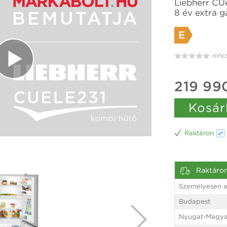
Liebherr CU
8 év extra g
E
ninc
219 99
Kosár
Raktáron
Raktáro
Személyesen a
Budapest
Nyugat-Magya