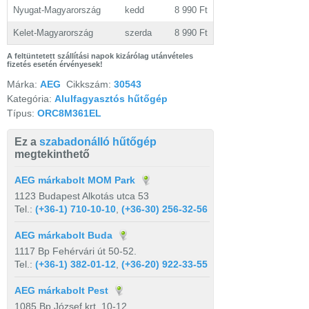
Nyugat-Magyarország
kedd
8 990 Ft
Kelet-Magyarország
szerda
8 990 Ft
A feltüntetett szállítási napok kizárólag utánvételes
fizetés esetén érvényesek!
Márka:
AEG
Cikkszám:
30543
Kategória:
Alulfagyasztós hűtőgép
Típus:
ORC8M361EL
Ez a
szabadonálló hűtőgép
megtekinthető
AEG márkabolt MOM Park
1123 Budapest Alkotás utca 53
Tel.:
(+36-1) 710-10-10
,
(+36-30) 256-32-56
AEG márkabolt Buda
1117 Bp Fehérvári út 50-52.
Tel.:
(+36-1) 382-01-12
,
(+36-20) 922-33-55
AEG márkabolt Pest
1085 Bp József krt. 10-12.