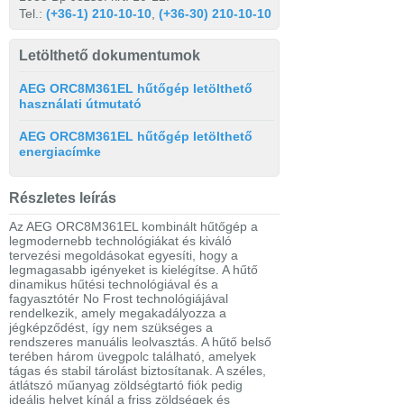
Tel.:
(+36-1) 210-10-10
,
(+36-30) 210-10-10
Letölthető dokumentumok
AEG ORC8M361EL hűtőgép letölthető
használati útmutató
AEG ORC8M361EL hűtőgép letölthető
energiacímke
Részletes leírás
Az AEG ORC8M361EL kombinált hűtőgép a
legmodernebb technológiákat és kiváló
tervezési megoldásokat egyesíti, hogy a
legmagasabb igényeket is kielégítse. A hűtő
dinamikus hűtési technológiával és a
fagyasztótér No Frost technológiájával
rendelkezik, amely megakadályozza a
jégképződést, így nem szükséges a
rendszeres manuális leolvasztás. A hűtő belső
terében három üvegpolc található, amelyek
tágas és stabil tárolást biztosítanak. A széles,
átlátszó műanyag zöldségtartó fiók pedig
ideális helyet kínál a friss zöldségek és