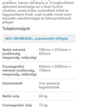
praktikus, hanem látványos is. A megfordítható
ajtónyitás lehetősége és a Dual Control
rendszer, amely külön vezérelhető hűtőt és
fagyasztóteret kínál, csak tovább növeli ezen
készülék sokoldalúságát és felhasználóbarát
jellegét.
Tulajdonságok
AEG ORC8M361EL szabadonálló hűtőgép
Nettó méretek
595mm × 2010mm ×
(szélesség,
650mm
magasság, mélység)
Csomagolási
664mm × 2066mm ×
méretek
(szélesség,
728mm
magasság, mélység)
Garanciaidő
3 év garancia
fogyasztónak
Nettó súly
68 kg
Csomagolási súly
73 kg