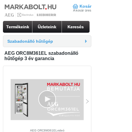
Kosár
A kosár üres
Termékeink
Üzleteink
Keresés
Szabadonálló hűtőgép
AEG ORC8M361EL szabadonálló
hűtőgép 3 év garancia
AEG ORC8M361ELvideó