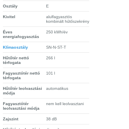
Osztály
E
Kivitel
alulfagyasztós
kombinált hűtőszekrény
Éves
250 kWh/év
energiafogyasztás
Klímaosztály
SN-N-ST-T
Hűtőtér nettó
266 l
térfogata
Fagyasztótér nettó
101 l
térfogata
Hűtőtér leolvasztási
automatikus
módja
Fagyasztótér
nem kell leolvasztani
leolvasztási módja
Zajszint
38 dB