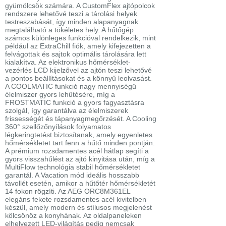
gyümölcsök számára. A CustomFlex ajtópolcok
rendszere lehetővé teszi a tárolási helyek
testreszabását, így minden alapanyagnak
megtalálható a tökéletes hely. A hűtőgép
számos különleges funkcióval rendelkezik, mint
például az ExtraChill fiók, amely kifejezetten a
felvágottak és sajtok optimális tárolására lett
kialakítva. Az elektronikus hőmérséklet-
vezérlés LCD kijelzővel az ajtón teszi lehetővé
a pontos beállításokat és a könnyű leolvasást.
A COOLMATIC funkció nagy mennyiségű
élelmiszer gyors lehűtésére, míg a
FROSTMATIC funkció a gyors fagyasztásra
szolgál, így garantálva az élelmiszerek
frissességét és tápanyagmegőrzését. A Cooling
360° szellőzőnyílások folyamatos
légkeringtetést biztosítanak, amely egyenletes
hőmérsékletet tart fenn a hűtő minden pontján.
A prémium rozsdamentes acél hátlap segíti a
gyors visszahűlést az ajtó kinyitása után, míg a
MultiFlow technológia stabil hőmérsékletet
garantál. A Vacation mód ideális hosszabb
távollét esetén, amikor a hűtőtér hőmérsékletét
14 fokon rögzíti. Az AEG ORC8M361EL
elegáns fekete rozsdamentes acél kivitelben
készül, amely modern és stílusos megjelenést
kölcsönöz a konyhának. Az oldalpaneleken
elhelyezett LED-világítás pedig nemcsak