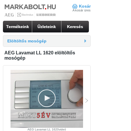
Kosár
A kosár üres
Termékeink
Üzleteink
Keresés
Elöltöltős mosógép
AEG Lavamat LL 1620 elöltöltős
mosógép
AEG Lavamat LL 1620videó