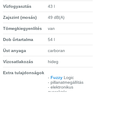
Vízfogyasztás
43 l
Zajszint (mosás)
49 dB(A)
Tömegkiegyenlítés
van
Dob űrtartalma
54 l
Üst anyaga
carboran
Vízcsatlakozás
hideg
Extra tulajdonságok
-
Fuzzy
Logic
- pillanatmegállítás
- elektronikus
gyerekzár
- áramszünet memória
funkció
- 180 fokig nyitható ajtó
- nagyméretű,
navigációs, szöveges
LCD-kijelző
-
inverter motor
- Silent System