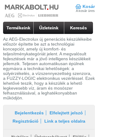
Kosár
A kosár üres
Termékeink
Üzleteink
Keresés
Az AEG-Electrolux új generációs készülékeibe
először építette be azt a technológiai
koncepciót, amely új komfort- és
teljesítménykategóriát jelent. A megvalósult
fejlesztések már a jövő intelligens készülékeit
jellemzik. Teljesen automatikusan épülnek
egymásra a technikai lehetőségek: a
súlyérzékelés, a vízszennyezettség szenzora,
a FUZZY-LOGIC elektronikus vezérléssel. Ezek
lehetővé teszik, hogy a készülék a lehető
legkevesebb víz, áram és mosószer
felhasználásával, a leghatékonyabban
működjön.
Bejelentkezés
Elfelejtett jelszó
Regisztráció
Link a teljes oldalra