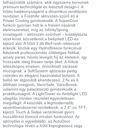
felhasználók számára, akik egyszerre keresnek
prémium technológiát és letisztult design-t. A
hűtés hatékonyságáról a dinamikus ventilációs
rendszer, a FreshAir aktívszén-szűrő és a
Power Cooling gondoskodik. A SuperCool
funkció gyorsan hűti le a frissen vásárolt
élelmiszereket, míg az InfinitySpring
vízadagoló – aktívszén szűrővel – kristálytiszta
vizet kínál, közvetlenül a beépített LED-es
kijelző alól. A hűtő 3 db BioFresh rekesszel
érkezik, köztük egy HydroBreeze funkcióval
felszerelt professzionális zöldséges fiókkal,
amely párás, hűvös levegőt fúj az ételekre, így
hosszabb ideig frissen tartja őket. A fiókok
teleszkópos síneken, önműködő zárással
mozognak, a SoftSystem ajtózárás pedig
csöndes és elegáns használatot biztosít. A
belső tér átgondolt elrendezésű: 2 fix és 6
állítható üvegpolc, VarioSafe, VarioBoxok,
valamint egy palacktároló gondoskodik a
praktikusságról. A LightTower és Ambilight LED
világítás minden részletet egyenletesen
megvilágít. A készülék a legmodernebb
vezérlőrendszerrel rendelkezik: a 2,4"-os TFT-
kijelző Touch & Swipe vezérléssel gyors
hozzáférést biztosít minden funkcióhoz. Az
ajtónyitás is egyedülálló: az AutoDoor
technológia révén a hűtő kopogtatásra vagy