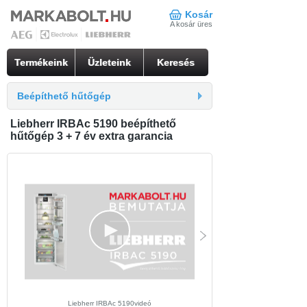
Kosár
A kosár üres
Termékeink
Üzleteink
Keresés
Beépíthető hűtőgép
Liebherr IRBAc 5190 beépíthető
hűtőgép 3 + 7 év extra garancia
Liebherr IRBAc 5190videó