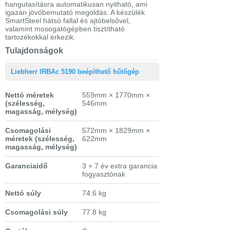
hangutasításra automatikusan nyitható, ami
igazán jövőbemutató megoldás. A készülék
SmartSteel hátsó fallal és ajtóbelsővel,
valamint mosogatógépben tisztítható
tartozékokkal érkezik.
Tulajdonságok
Liebherr IRBAc 5190 beépíthető hűtőgép
Nettó méretek
559mm × 1770mm ×
(szélesség,
546mm
magasság, mélység)
Csomagolási
572mm × 1829mm ×
méretek
(szélesség,
622mm
magasság, mélység)
Garanciaidő
3 + 7 év extra garancia
fogyasztónak
Nettó súly
74.6 kg
Csomagolási súly
77.8 kg