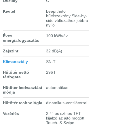
Osztály
C
Kivitel
beépíthető
hűtőszekrény Side-by-
side változathoz jobbra
nyíló
Éves
100 kWh/év
energiafogyasztás
Zajszint
32 dB(A)
Klímaosztály
SN-T
Hűtőtér nettó
296 l
térfogata
Hűtőtér leolvasztási
automatikus
módja
Hűtőtér technológia
dinamikus-ventilátorral
Vezérlés
2,4"-os színes TFT-
kijelző az ajtó mögött,
Touch- & Swipe