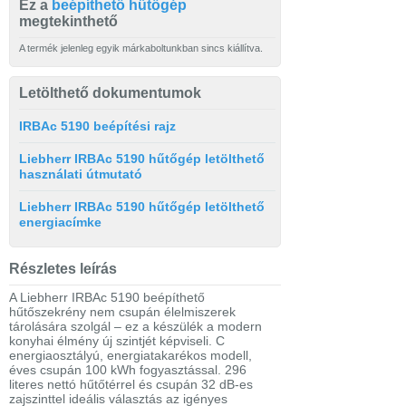
Ez a
beépíthető hűtőgép
megtekinthető
A termék jelenleg egyik márkaboltunkban sincs kiállítva.
Letölthető dokumentumok
IRBAc 5190 beépítési rajz
Liebherr IRBAc 5190 hűtőgép letölthető
használati útmutató
Liebherr IRBAc 5190 hűtőgép letölthető
energiacímke
Részletes leírás
A Liebherr IRBAc 5190 beépíthető
hűtőszekrény nem csupán élelmiszerek
tárolására szolgál – ez a készülék a modern
konyhai élmény új szintjét képviseli. C
energiaosztályú, energiatakarékos modell,
éves csupán 100 kWh fogyasztással. 296
literes nettó hűtőtérrel és csupán 32 dB-es
zajszinttel ideális választás az igényes