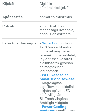
Kijelző
Digitális
hőmérsékletkijelző
Ajtóriasztás
optikai és akusztikus
Polcok
2 fix + 6 állítható
magasságú üvegpolc,
ebből 1 db osztható
Extra tulajdonságok
-
SuperCoo
l funkció:
+2 °C-ra csökkenti a
hűtőszekrény belső
terének hőmérsékletét,
így a frissen vásárolt
élelmiszerek gyorsan
és megfelelően
lehűthetőek
-
Wi Fi kapcsolat
SmartDeviceBox-szal
- Megvilágítás:
LightTower az oldalfal
síkjába építve, LED
hátfalvilágítás,
BioFresh világítás,
Ambilight világítás
-
Power Cooling
rendszer:
ventilátoros