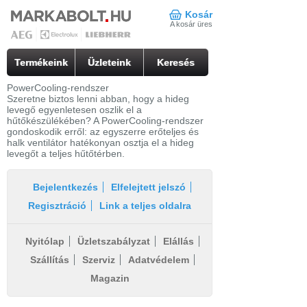
Kosár
A kosár üres
Termékeink
Üzleteink
Keresés
PowerCooling-rendszer
Szeretne biztos lenni abban, hogy a hideg
levegő egyenletesen oszlik el a
hűtőkészülékében? A PowerCooling-rendszer
gondoskodik erről: az egyszerre erőteljes és
halk ventilátor hatékonyan osztja el a hideg
levegőt a teljes hűtőtérben.
Bejelentkezés
Elfelejtett jelszó
Regisztráció
Link a teljes oldalra
Nyitólap
Üzletszabályzat
Elállás
Szállítás
Szerviz
Adatvédelem
Magazin