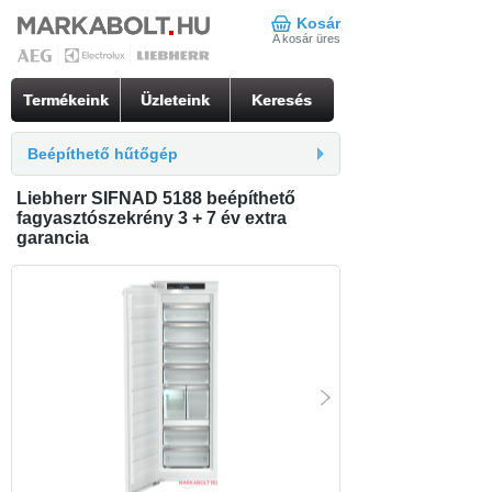
Kosár
A kosár üres
Termékeink
Üzleteink
Keresés
Beépíthető hűtőgép
Liebherr SIFNAD 5188 beépíthető
fagyasztószekrény 3 + 7 év extra
garancia