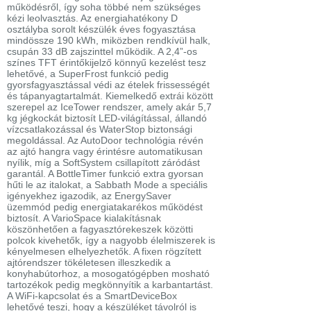
működésről, így soha többé nem szükséges
kézi leolvasztás. Az energiahatékony D
osztályba sorolt készülék éves fogyasztása
mindössze 190 kWh, miközben rendkívül halk,
csupán 33 dB zajszinttel működik. A 2,4”-os
színes TFT érintőkijelző könnyű kezelést tesz
lehetővé, a SuperFrost funkció pedig
gyorsfagyasztással védi az ételek frissességét
és tápanyagtartalmát. Kiemelkedő extrái között
szerepel az IceTower rendszer, amely akár 5,7
kg jégkockát biztosít LED-világítással, állandó
vízcsatlakozással és WaterStop biztonsági
megoldással. Az AutoDoor technológia révén
az ajtó hangra vagy érintésre automatikusan
nyílik, míg a SoftSystem csillapított záródást
garantál. A BottleTimer funkció extra gyorsan
hűti le az italokat, a Sabbath Mode a speciális
igényekhez igazodik, az EnergySaver
üzemmód pedig energiatakarékos működést
biztosít. A VarioSpace kialakításnak
köszönhetően a fagyasztórekeszek közötti
polcok kivehetők, így a nagyobb élelmiszerek is
kényelmesen elhelyezhetők. A fixen rögzített
ajtórendszer tökéletesen illeszkedik a
konyhabútorhoz, a mosogatógépben mosható
tartozékok pedig megkönnyítik a karbantartást.
A WiFi-kapcsolat és a SmartDeviceBox
lehetővé teszi, hogy a készüléket távolról is