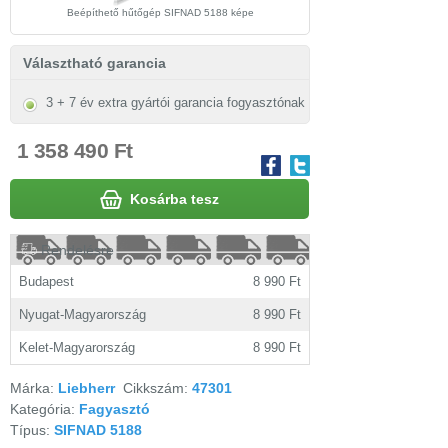
Beépíthető hűtőgép SIFNAD 5188 képe
Választható garancia
3 + 7 év extra gyártói garancia fogyasztónak
1 358 490 Ft
Kosárba tesz
Rendelésre
Budapest
8 990 Ft
Nyugat-Magyarország
8 990 Ft
Kelet-Magyarország
8 990 Ft
Márka:
Liebherr
Cikkszám:
47301
Kategória:
Fagyasztó
Típus:
SIFNAD 5188