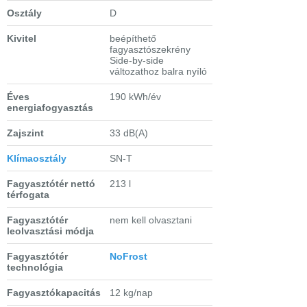
Osztály
D
Kivitel
beépíthető
fagyasztószekrény
Side-by-side
változathoz balra nyíló
Éves
190 kWh/év
energiafogyasztás
Zajszint
33 dB(A)
Klímaosztály
SN-T
Fagyasztótér nettó
213 l
térfogata
Fagyasztótér
nem kell olvasztani
leolvasztási módja
Fagyasztótér
NoFrost
technológia
Fagyasztókapacitás
12 kg/nap