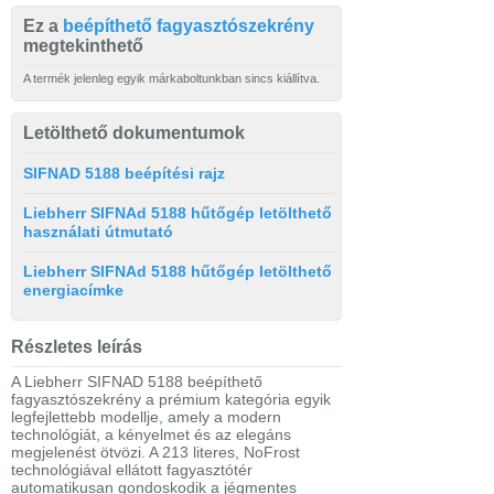
Ez a
beépíthető fagyasztószekrény
megtekinthető
A termék jelenleg egyik márkaboltunkban sincs kiállítva.
Letölthető dokumentumok
SIFNAD 5188 beépítési rajz
Liebherr SIFNAd 5188 hűtőgép letölthető
használati útmutató
Liebherr SIFNAd 5188 hűtőgép letölthető
energiacímke
Részletes leírás
A Liebherr SIFNAD 5188 beépíthető
fagyasztószekrény a prémium kategória egyik
legfejlettebb modellje, amely a modern
technológiát, a kényelmet és az elegáns
megjelenést ötvözi. A 213 literes, NoFrost
technológiával ellátott fagyasztótér
automatikusan gondoskodik a jégmentes