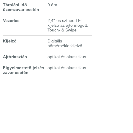
Tárolási idő
9 óra
üzemzavar esetén
Vezérlés
2,4"-os színes TFT-
kijelző az ajtó mögött,
Touch- & Swipe
Kijelző
Digitális
hőmérsékletkijelző
Ajtóriasztás
optikai és akusztikus
Figyelmeztető jelzés
optikai és akusztikus
zavar esetén
Extra tulajdonságok
-
Wi Fi kapcsolat
SmartDeviceBox-szal
-
VarioSpace
fagyasztórekeszek:
a
fagyasztórekeszek
közötti polcok
egyszerűen kivehetők
- fagyasztótálca
-
SuperFrost
gyorsfagyasztás
funkció, idővezérelt