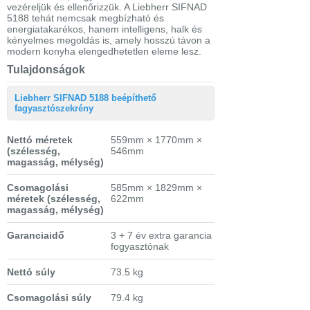
vezéreljük és ellenőrizzük. A Liebherr SIFNAD
5188 tehát nemcsak megbízható és
energiatakarékos, hanem intelligens, halk és
kényelmes megoldás is, amely hosszú távon a
modern konyha elengedhetetlen eleme lesz.
Tulajdonságok
Liebherr SIFNAD 5188 beépíthető
fagyasztószekrény
Nettó méretek
559mm × 1770mm ×
(szélesség,
546mm
magasság, mélység)
Csomagolási
585mm × 1829mm ×
méretek
(szélesség,
622mm
magasság, mélység)
Garanciaidő
3 + 7 év extra garancia
fogyasztónak
Nettó súly
73.5 kg
Csomagolási súly
79.4 kg