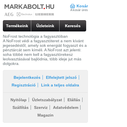
Kosár
A kosár üres
Termékeink
Üzleteink
Keresés
NoFrost technológia a fagyasztóban
A NoFrost védi a fagyasztóteret a nem kívánt
jegesedéstől, amely sok energiát fogyaszt és a
pénztárcát sem kíméli. A NoFrost azt jelenti:
soha többé nem kell a fagyasztórekesz
leolvasztásával bajlódnia, több ideje jut más
dolgokra.
Bejelentkezés
Elfelejtett jelszó
Regisztráció
Link a teljes oldalra
Nyitólap
Üzletszabályzat
Elállás
Szállítás
Szerviz
Adatvédelem
Magazin