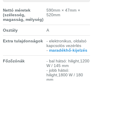
Nettó méretek
590mm × 47mm ×
(szélesség,
520mm
magasság, mélység)
Osztály
A
Extra tulajdonságok
- elektronikus, oldalsó
kapcsolós vezérlés
-
maradékhő-kijelzés
Főzőzónák
- bal hátsó: hilight,1200
W / 145 mm
- jobb hátsó:
hilight,1800 W / 180
mm
- bal első: hilight,1800
W / 180 mm
- jobb első: hilight,
1200 W / 145 mm
Összteljesítmény
6 kW
Bejelentkezés
Elfelejtett jelszó