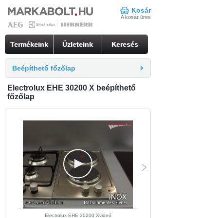
Kosár
A kosár üres
Termékeink
Üzleteink
Keresés
Beépíthető főzőlap
Electrolux EHE 30200 X beépíthető
főzőlap
Electrolux EHE 30200 Xvideó