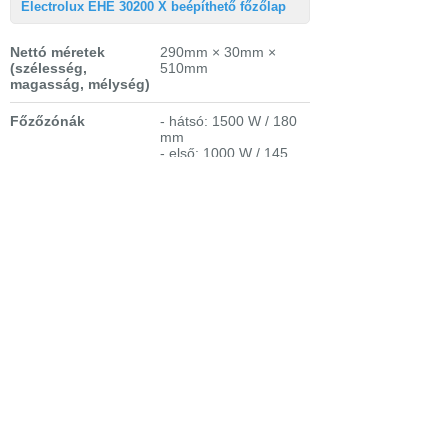
Electrolux EHE 30200 X beépíthető főzőlap
Nettó méretek
290mm × 30mm ×
(szélesség,
510mm
magasság, mélység)
Főzőzónák
- hátsó: 1500 W / 180
mm
- első: 1000 W / 145
mm
Összteljesítmény
2,5 kW
Bejelentkezés
Elfelejtett jelszó
Regisztráció
Link a teljes oldalra
Nyitólap
Üzletszabályzat
Elállás
Szállítás
Szerviz
Adatvédelem
Magazin