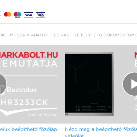
:
OK
MŰSZAKI ADATOK
LEÍRÁS
LETÖLTHETŐ DOKUMENTUM
lux beépíthető főzőlap
Nézd meg a beépíthető főzől
videóját