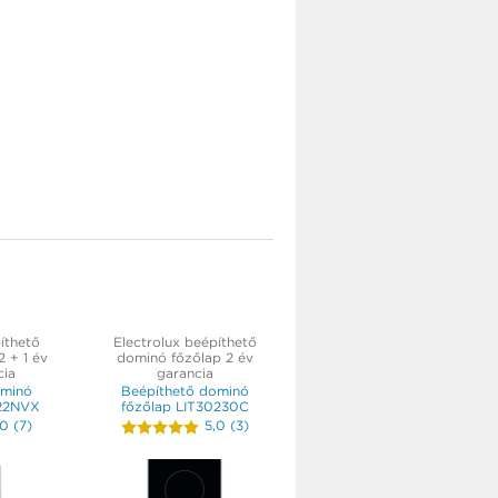
íthető
Electrolux beépíthető
 + 1 év
dominó főzőlap 2 év
cia
garancia
ominó
Beépíthető dominó
22NVX
főzőlap LIT30230C
,0
(
7
)
5,0
(
3
)