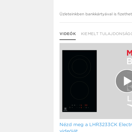
Üzleteinkben bankkártyával is fizethet
VIDEÓK
KIEMELT TULAJDONSÁG
Nézd meg a LHR3233CK Electro
videóját