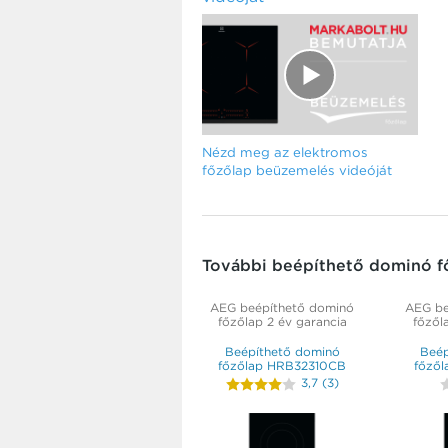
Nézd meg az elektromos
főzőlap beüzemelés videóját
További beépíthető dominó f
AEG beépíthető dominó
AEG be
főzőlap 2 év garancia
főzől
Beépíthető dominó
Beép
főzőlap HRB32310CB
főző
3,7
(
3
)