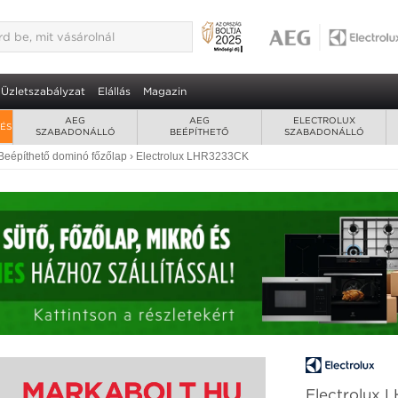
CK beépíthető főzőlap 2 év
zállítással
ap • Touch Control
Üzletszabályzat
Elállás
Magazin
AEG
AEG
ELECTROLUX
RÉS
SZABADONÁLLÓ
BEÉPÍTHETŐ
SZABADONÁLLÓ
Beépíthető dominó főzőlap
›
Electrolux LHR3233CK
Electrolux 