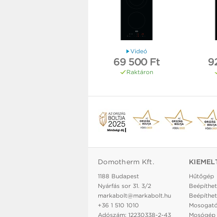
Videó
69 500 Ft
9
Raktáron
Domotherm Kft.
KIEMEL
1188 Budapest
Hűtőgép
Nyárfás sor 31. 3/2
Beépíthet
markabolt@markabolt.hu
Beépíthet
+36 1 510 1010
Mosogat
Adószám: 12230338-2-43
Mosógép