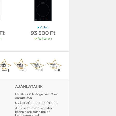
Videó
Ft
93 500 Ft
n
Raktáron
AJÁNLATAINK
LIEBHERR hűtőgépek 10 év
garanciával
NYÁRI KÉSZLET KISÖPRÉS
AEG beépíthető konyhai
készülékek tálas mixer
kedvezménnyel!