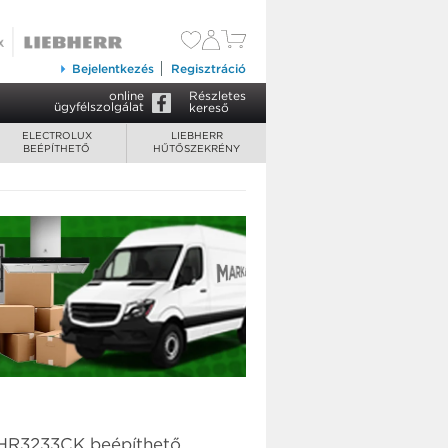
82 900 Ft
Kosárba tesz
Bejelentkezés
Regisztráció
online
Részletes
ügyfélszolgálat
kereső
ELECTROLUX
LIEBHERR
BEÉPÍTHETŐ
HŰTŐSZEKRÉNY
LHR3233CK beépíthető