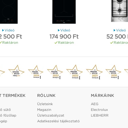
Videó
Videó
Videó
2 500 Ft
174 900 Ft
52 500 
Raktáron
Raktáron
Raktáro
T TERMÉKEK
RÓLUNK
MÁRKÁINK
Üzleteink
AEG
ő sütő
Magazin
Electrolux
ő főzőlap
Üzletszabályzat
LIEBHERR
ógép
Adatkezelési tájékoztató