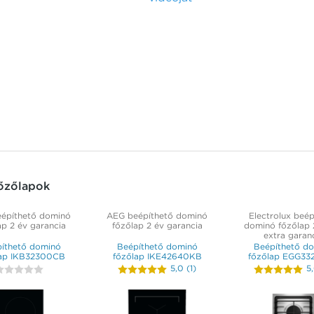
őzőlapok
építhető dominó
AEG beépíthető dominó
Electrolux beép
ap 2 év garancia
főzőlap 2 év garancia
dominó főzőlap 2
extra garan
íthető dominó
Beépíthető dominó
Beépíthető d
lap IKB32300CB
főzőlap IKE42640KB
főzőlap EGG33
5,0
(
1
)
5