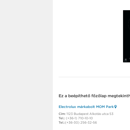
Ez a
beépíthető főzőlap
megtekinthe
Electrolux márkabolt MOM Park
Cím:
1123 Budapest Alkotás utca 53
Tel.:
(+36-1) 710-10-10
Tel.:
(+36-30) 256-32-56