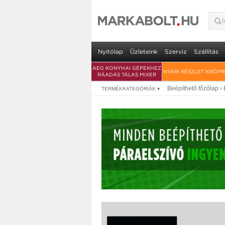
Electrolux LHR3233
garancia
ingyenes s
• önálló dominő 2 lapos kerámia főzől
Nyitólap
Üzleteink
Szerviz
Szállítás
AEG KONYHAI GÉPEKHEZ
NYÁRI KÉSZLET KISÖP
RÁADÁS TÁLAS MIXER
Beépíthető főzőlap
›
TERMÉKKATEGÓRIÁK
▾