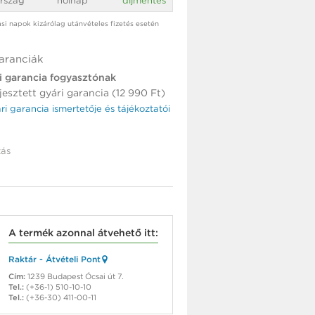
rszág
holnap
díjmentes
tási napok kizárólag utánvételes fizetés esetén
aranciák
i garancia fogyasztónak
jesztett gyári garancia (12 990 Ft)
ári garancia ismertetője és tájékoztatói
ás
A termék azonnal átvehető itt:
Raktár - Átvételi Pont
Cím:
1239 Budapest Ócsai út 7.
Tel.:
(+36-1) 510-10-10
Tel.:
(+36-30) 411-00-11