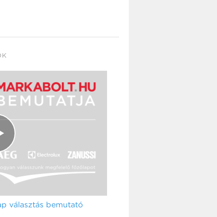
OK
ap választás bemutató