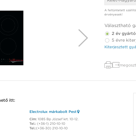
Kelet-Magyaro
A feltüntetett szállí
érvényesek!
Választható g
2 év gyártó
5 évre kiter
Kiterjesztett gy
megoszt
tő itt:
Electrolux márkabolt Pest
Cím:
1085 Bp József krt. 10-12.
Tel.:
(+36-1) 210-10-10
Tel.:
(+36-30) 210-10-10