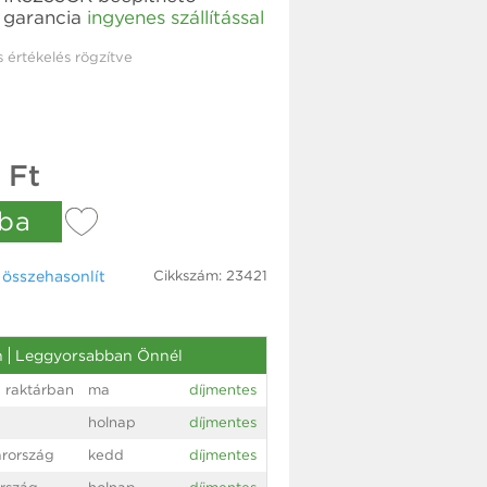
 garancia
ingyenes szállítással
s értékelés rögzítve
 Ft
ba
Cikkszám: 23421
össze­hasonlít
n
Leggyorsabban Önnél
 raktárban
ma
díjmentes
holnap
díjmentes
rország
kedd
díjmentes