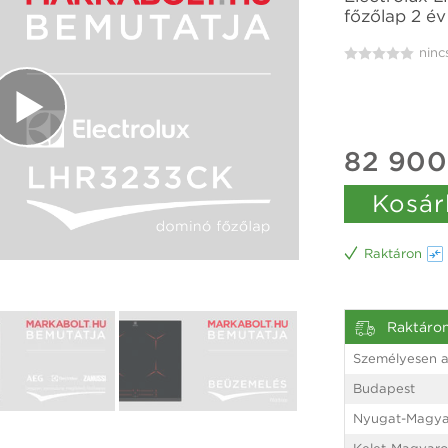
főzőlap 2 év
ninc
82 900
Kosár
Raktáron
Raktáro
Személyesen a
Budapest
Nyugat-Magya