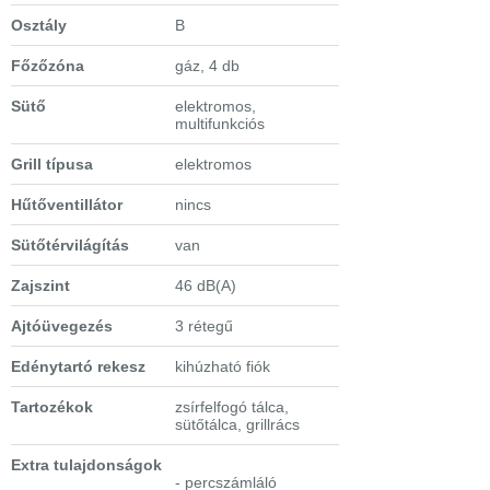
Osztály
B
Főzőzóna
gáz, 4 db
Sütő
elektromos,
multifunkciós
Grill típusa
elektromos
Hűtőventillátor
nincs
Sütőtérvilágítás
van
Zajszint
46 dB(A)
Ajtóüvegezés
3 rétegű
Edénytartó rekesz
kihúzható fiók
Tartozékok
zsírfelfogó tálca,
sütőtálca, grillrács
Extra tulajdonságok
- percszámláló