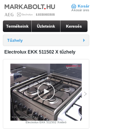
Kosár
A kosár üres
Termékeink
Üzleteink
Keresés
Tűzhely
Electrolux EKK 511502 X tűzhely
Electrolux EKK 511502 Xvideó