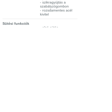
- szikragyújtás a
szabályzógombon
- rozsdamentes acél
kivitel
Sütési funkciók
- alsó sütés
- alsó + felső sütés
- alsó + felső sütés +
légkeverés
- grill
-
kiolvasztás
Főzőzóna-
8,0 kW
teljesítmény
Sütőteljesítmény
2,0 kW
Grillezőteljesítmény
1,9 kW
Bejelentkezés
Elfelejtett jelszó
Regisztráció
Link a teljes oldalra