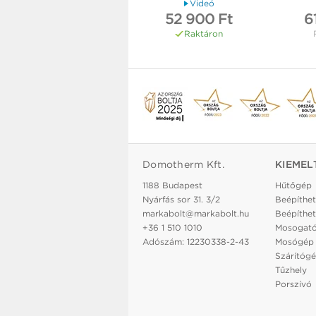
Videó
52 900 Ft
6
Raktáron
Domotherm Kft.
KIEMEL
1188 Budapest
Hűtőgép
Nyárfás sor 31. 3/2
Beépíthet
markabolt@markabolt.hu
Beépíthet
+36 1 510 1010
Mosogat
Adószám: 12230338-2-43
Mosógép
Szárítóg
Tűzhely
Porszívó