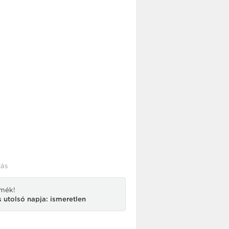
ás
rmék!
 utolsó napja: ismeretlen