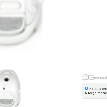
megoszt
Kifutott te
A forgalmazás