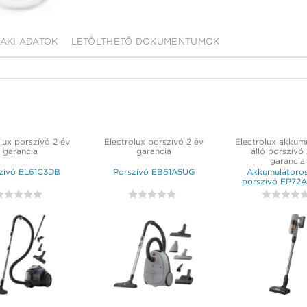
AKI ADATOK
LETÖLTHETŐ DOKUMENTUMOK
lux porszívó 2 év
Electrolux porszívó 2 év
Electrolux akkum
garancia
garancia
álló porszívó
garancia
zívó EL61C3DB
Porszívó EB61A5UG
Akkumulátoros
porszívó EP72