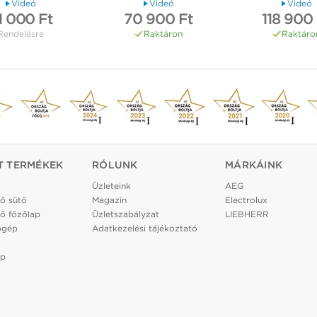
Videó
Videó
Videó
1 000 Ft
70 900 Ft
118 900
Rendelésre
Raktáron
Raktáro
T TERMÉKEK
RÓLUNK
MÁRKÁINK
Üzleteink
AEG
ő sütő
Magazin
Electrolux
ő főzőlap
Üzletszabályzat
LIEBHERR
ógép
Adatkezelési tájékoztató
ép