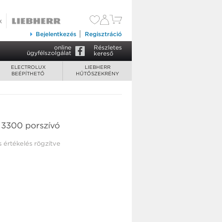
Bejelentkezés
Regisztráció
online
Részletes
ügyfélszolgálat
kereső
ELECTROLUX
LIEBHERR
BEÉPÍTHETŐ
HŰTŐSZEKRÉNY
 3300 porszívó
s értékelés rögzítve