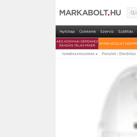
Nyitólap
Üzleteink
Szerviz
Szállítás
AEG KONYHAI GÉPEKHEZ
NYÁRI KÉSZLET KISÖP
RÁADÁS TÁLAS MIXER
Porszívó
›
Electrolux
TERMÉKKATEGÓRIÁK
▾