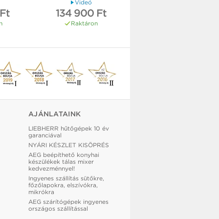
Videó
 Ft
134 900 Ft
n
Raktáron
AJÁNLATAINK
LIEBHERR hűtőgépek 10 év
garanciával
NYÁRI KÉSZLET KISÖPRÉS
AEG beépíthető konyhai
készülékek tálas mixer
kedvezménnyel!
Ingyenes szállítás sütőkre,
főzőlapokra, elszívókra,
mikrókra
AEG szárítógépek ingyenes
országos szállítással