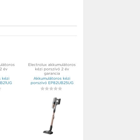
ulátoros
Electrolux akkumulátoros
 2 év
kézi porszívó 2 év
garancia
 kézi
Akkumulátoros kézi
AB21UG
porszívó EP82UB25UG