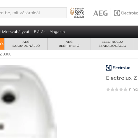
Üzletszabályzat
Elállás
Magazin
AEG
AEG
ELECTROLUX
RÉS
SZABADONÁLLÓ
BEÉPÍTHETŐ
SZABADONÁLLÓ
 Z 3300
Electrolux Z
ninc