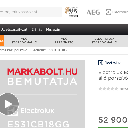
8GG akkumulátoros álló porszívó 2
rés • akár 45 perc üzemidő
Üzletszabályzat
Elállás
Magazin
AEG
AEG
ELECTROLUX
RÉS
SZABADONÁLLÓ
BEÉPÍTHETŐ
SZABADONÁLLÓ
ros kézi porszívó
›
Electrolux ES31CB18GG
Electrolux 
álló porszív
ninc
52 900