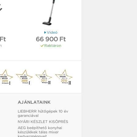
Videó
Ft
66 900 Ft
n
Raktáron
AJÁNLATAINK
LIEBHERR hűtőgépek 10 év
garanciával
NYÁRI KÉSZLET KISÖPRÉS
AEG beépíthető konyhai
készülékek tálas mixer
kedvezménnyel!