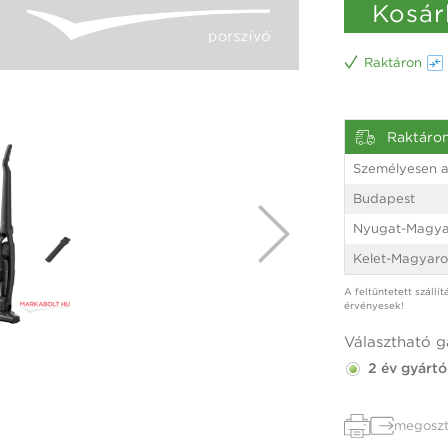
Kosár
Raktáron
Raktáro
Személyesen a
Budapest
Nyugat-Magya
Kelet-Magyaro
A feltüntetett szállí
érvényesek!
Választható g
2 év gyártó
megoszt