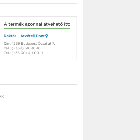
A termék azonnal átvehető itt:
Raktár - Átvételi Pont
Cím:
1239 Budapest Ócsai út 7.
Tel.:
(+36-1) 510-10-10
Tel.:
(+36-30) 411-00-11
OK