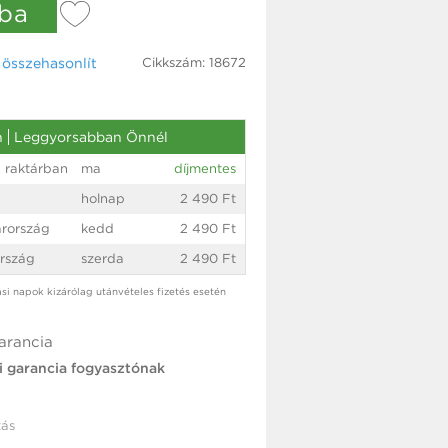
ba
Cikkszám: 18672
össze­hasonlít
n
Leggyorsabban Önnél
 raktárban
ma
díjmentes
holnap
2 490 Ft
rország
kedd
2 490 Ft
rszág
szerda
2 490 Ft
tási napok kizárólag utánvételes fizetés esetén
arancia
i garancia fogyasztónak
ás