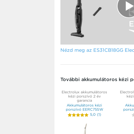
Nézd meg az ES31CB18GG Electr
További akkumulátoros kézi p
Electrolux akkumulátoros
Electro
kézi porszívó 2 év
kézi
garancia
Akkumulátoros kézi
Akku
porszívó EERC75SW
porsz
5,0
(
1
)