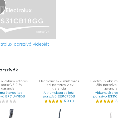
olux porszívó videóját
orszívók
lux akkumulátoros
Electrolux akkumulátoros
Electrolux akkum
 porszívó 2 év
kézi porszívó 2 év
álló porszívó
garancia
garancia
garancia
mulátoros kézi
Akkumulátoros kézi
Akkumulátoros
ívó EP51UH18DB
porszívó EERC75DB
porszívó ES31
5,0
(
1
)
5