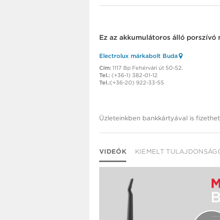
Ez az
akkumulátoros álló porszívó
m
Electrolux márkabolt Buda
Cím:
1117 Bp Fehérvári út 50-52.
Tel.:
(+36-1) 382-01-12
Tel.:
(+36-20) 922-33-55
Üzleteinkben bankkártyával is fizethet
VIDEÓK
KIEMELT TULAJDONSÁG