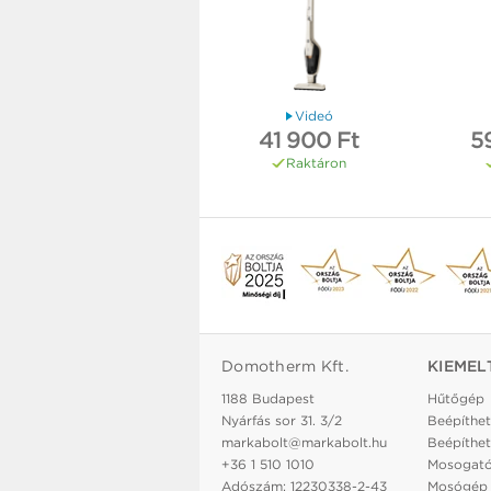
Videó
41 900 Ft
5
Raktáron
Domotherm Kft.
KIEMEL
1188 Budapest
Hűtőgép
Nyárfás sor 31. 3/2
Beépíthet
markabolt@markabolt.hu
Beépíthet
+36 1 510 1010
Mosogat
Adószám: 12230338-2-43
Mosógép