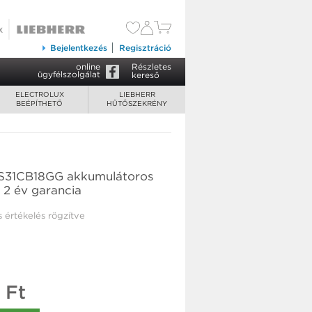
52 900 Ft
Kosárba tesz
Bejelentkezés
Regisztráció
online
Részletes
ügyfélszolgálat
kereső
ELECTROLUX
LIEBHERR
BEÉPÍTHETŐ
HŰTŐSZEKRÉNY
ES31CB18GG akkumulátoros
ó 2 év garancia
s értékelés rögzítve
 Ft