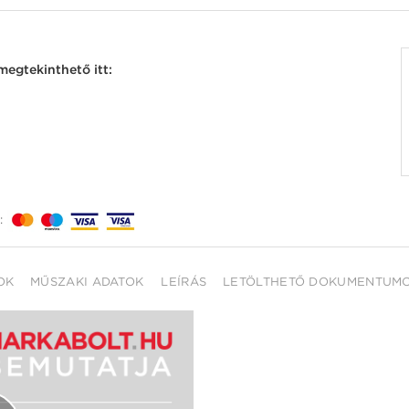
egtekinthető itt:
:
OK
MŰSZAKI ADATOK
LEÍRÁS
LETÖLTHETŐ DOKUMENTUM