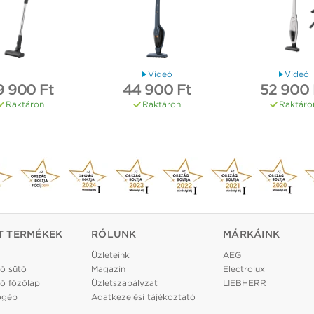
Videó
Videó
9 900 Ft
44 900 Ft
52 900 
Raktáron
Raktáron
Raktáro
T TERMÉKEK
RÓLUNK
MÁRKÁINK
Üzleteink
AEG
ő sütő
Magazin
Electrolux
ő főzőlap
Üzletszabályzat
LIEBHERR
ógép
Adatkezelési tájékoztató