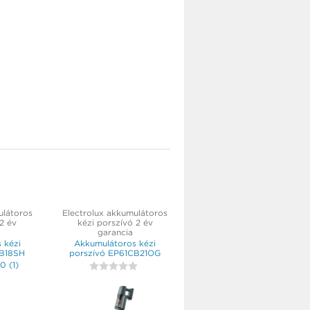
ulátoros
Electrolux akkumulátoros
 2 év
kézi porszívó 2 év
garancia
 kézi
Akkumulátoros kézi
CB18SH
porszívó EP61CB21OG
,0
(
1
)