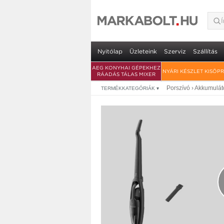
Electrolux ES31CB1
év garancia
• 2in1 porszívó • Ciklon rendszerű szű
Nyitólap
Üzleteink
Szerviz
Szállítás
AEG KONYHAI GÉPEKHEZ
NYÁRI KÉSZLET KISÖP
RÁADÁS TÁLAS MIXER
Porszívó
›
Akkumuláto
TERMÉKKATEGÓRIÁK
▾