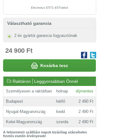
Electrolux E5T1-4STvideó
Választható garancia
2 év gyártói garancia fogyasztónak
24 900 Ft
Kosárba tesz
Raktáron
Leggyorsabban Önnél
Személyesen a raktárban
holnap
díjmentes
Budapest
hétfő
2 490 Ft
Nyugat-Magyarország
kedd
2 490 Ft
Kelet-Magyarország
szerda
2 490 Ft
A feltüntetett szállítási napok kizárólag utánvételes
fizetés esetén érvényesek!