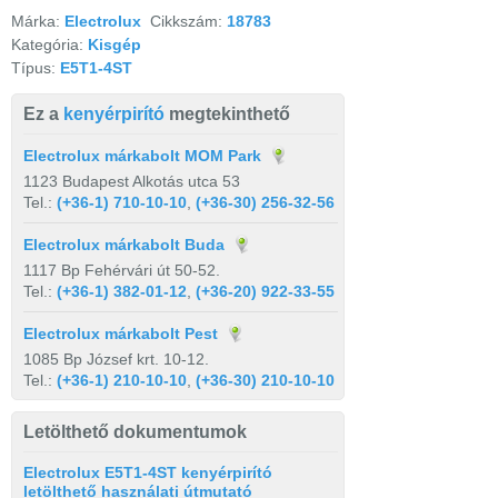
Márka:
Electrolux
Cikkszám:
18783
Kategória:
Kisgép
Típus:
E5T1-4ST
Ez a
kenyérpirító
megtekinthető
Electrolux márkabolt MOM Park
1123 Budapest Alkotás utca 53
Tel.:
(+36-1) 710-10-10
,
(+36-30) 256-32-56
Electrolux márkabolt Buda
1117 Bp Fehérvári út 50-52.
Tel.:
(+36-1) 382-01-12
,
(+36-20) 922-33-55
Electrolux márkabolt Pest
1085 Bp József krt. 10-12.
Tel.:
(+36-1) 210-10-10
,
(+36-30) 210-10-10
Letölthető dokumentumok
Electrolux E5T1-4ST kenyérpirító
letölthető használati útmutató