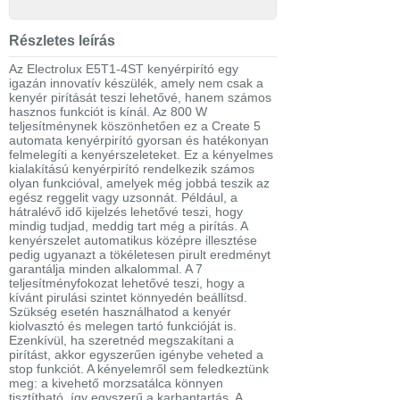
Részletes leírás
Az Electrolux E5T1-4ST kenyérpirító egy
igazán innovatív készülék, amely nem csak a
kenyér pirítását teszi lehetővé, hanem számos
hasznos funkciót is kínál. Az 800 W
teljesítménynek köszönhetően ez a Create 5
automata kenyérpirító gyorsan és hatékonyan
felmelegíti a kenyérszeleteket. Ez a kényelmes
kialakítású kenyérpirító rendelkezik számos
olyan funkcióval, amelyek még jobbá teszik az
egész reggelit vagy uzsonnát. Például, a
hátralévő idő kijelzés lehetővé teszi, hogy
mindig tudjad, meddig tart még a pirítás. A
kenyérszelet automatikus középre illesztése
pedig ugyanazt a tökéletesen pirult eredményt
garantálja minden alkalommal. A 7
teljesítményfokozat lehetővé teszi, hogy a
kívánt pirulási szintet könnyedén beállítsd.
Szükség esetén használhatod a kenyér
kiolvasztó és melegen tartó funkcióját is.
Ezenkívül, ha szeretnéd megszakítani a
pirítást, akkor egyszerűen igénybe veheted a
stop funkciót. A kényelemről sem feledkeztünk
meg: a kivehető morzsatálca könnyen
tisztítható, így egyszerű a karbantartás. A