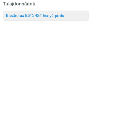
Tulajdonságok
Electrolux E5T1-4ST kenyérpirító
Nettó méretek
168mm × 190mm ×
(szélesség,
262mm
magasság, mélység)
Csomagolási
202mm × 231mm ×
méretek
(szélesség,
330mm
magasság, mélység)
Garanciaidő
2 év garancia
fogyasztónak
Nettó súly
1.28 kg
Csomagolási súly
1.85 kg
Kivitel
Create 5 automata
kenyérpirító
Extra tulajdonságok
- hátralévő idő kijelzés
- kenyérszelet