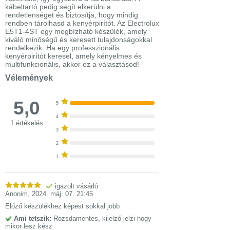
kábeltartó pedig segít elkerülni a
rendetlenséget és biztosítja, hogy mindig
rendben tárolhasd a kenyérpirítót. Az Electrolux
E5T1-4ST egy megbízható készülék, amely
kiváló minőségű és keresett tulajdonságokkal
rendelkezik. Ha egy professzionális
kenyérpirítót keresel, amely kényelmes és
multifunkcionális, akkor ez a választásod!
Vélemények
5,0
5
4
1 értékelés
3
2
1
igazolt vásárló
Anonim
,
2024. máj. 07. 21:45
Előző készülékhez képest sokkal jobb
Ami tetszik:
Rozsdamentes, kijelző jelzi hogy
mikor lesz kész