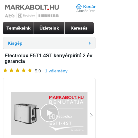
Kosár
A kosár üres
Termékeink
Üzleteink
Keresés
Kisgép
Electrolux E5T1-4ST kenyérpirító 2 év
garancia
5,0 ·
1 vélemény