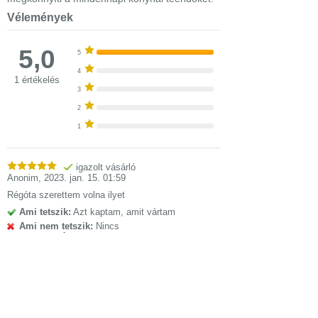
Vélemények
5,0
5
4
1 értékelés
3
2
1
igazolt vásárló
Anonim
,
2023. jan. 15. 01:59
Régóta szerettem volna ilyet
Ami tetszik:
Azt kaptam, amit vártam
Ami nem tetszik:
Nincs
Tulajdonságok
Electrolux E4VS1-4AG vákuumozó gép
Nettó méretek
384mm × 97mm ×
(szélesség,
57mm