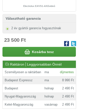
Electrolux E4VS1-4AGvideó
Választható garancia
2 év gyártói garancia fogyasztónak
23 500 Ft
Kosárba tesz
Raktáron
Leggyorsabban Önnél
Személyesen a raktárban
ma
díjmentes
Budapest Expressz
ma
8 990 Ft
Budapest
holnap
2 490 Ft
Nyugat-Magyarország
holnap
2 490 Ft
Kelet-Magyarország
vasárnap
2 490 Ft