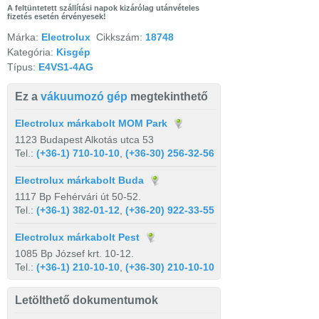
A feltüntetett szállítási napok kizárólag utánvételes
fizetés esetén érvényesek!
Márka:
Electrolux
Cikkszám:
18748
Kategória:
Kisgép
Típus:
E4VS1-4AG
Ez a
vákuumozó gép
megtekinthető
Electrolux márkabolt MOM Park
1123 Budapest Alkotás utca 53
Tel.:
(+36-1) 710-10-10
,
(+36-30) 256-32-56
Electrolux márkabolt Buda
1117 Bp Fehérvári út 50-52.
Tel.:
(+36-1) 382-01-12
,
(+36-20) 922-33-55
Electrolux márkabolt Pest
1085 Bp József krt. 10-12.
Tel.:
(+36-1) 210-10-10
,
(+36-30) 210-10-10
Letölthető dokumentumok