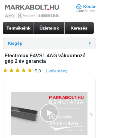
Kosár
A kosár üres
Termékeink
Üzleteink
Keresés
Kisgép
Electrolux E4VS1-4AG vákuumozó
gép 2 év garancia
5,0 ·
1 vélemény