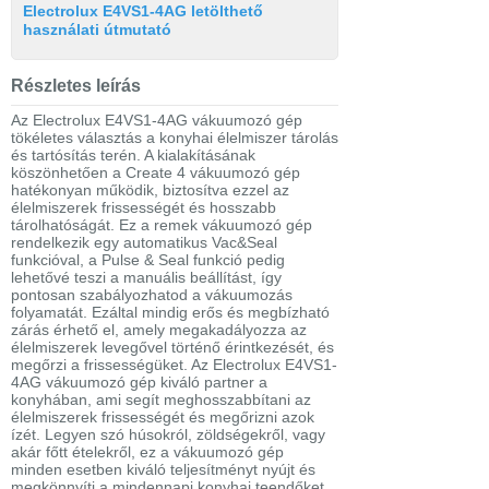
Electrolux E4VS1-4AG letölthető
használati útmutató
Részletes leírás
Az Electrolux E4VS1-4AG vákuumozó gép
tökéletes választás a konyhai élelmiszer tárolás
és tartósítás terén. A kialakításának
köszönhetően a Create 4 vákuumozó gép
hatékonyan működik, biztosítva ezzel az
élelmiszerek frissességét és hosszabb
tárolhatóságát. Ez a remek vákuumozó gép
rendelkezik egy automatikus Vac&Seal
funkcióval, a Pulse & Seal funkció pedig
lehetővé teszi a manuális beállítást, így
pontosan szabályozhatod a vákuumozás
folyamatát. Ezáltal mindig erős és megbízható
zárás érhető el, amely megakadályozza az
élelmiszerek levegővel történő érintkezését, és
megőrzi a frissességüket. Az Electrolux E4VS1-
4AG vákuumozó gép kiváló partner a
konyhában, ami segít meghosszabbítani az
élelmiszerek frissességét és megőrizni azok
ízét. Legyen szó húsokról, zöldségekről, vagy
akár főtt ételekről, ez a vákuumozó gép
minden esetben kiváló teljesítményt nyújt és
megkönnyíti a mindennapi konyhai teendőket.