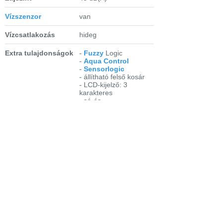
Vízszenzor
van
Vízcsatlakozás
hideg
Extra tulajdonságok
-
Fuzzy
Logic
-
Aqua Control
-
Sensorlogic
- állítható felső kosár
- LCD-kijelző: 3
karakteres
- só-és
öblítőszerutántöltés-
kijelzés
-
multitab
funkció
-
késleltetett indítás
- magasra is
beépíthető
Fontosabb
- intenzív-kímélő: 70 °C
programok
- automatikus: 45-70
°C
- bio: 50 °C
előöblítéssel
- 30 perces program:
60 °C
- öblítés és tartás