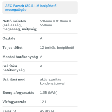
AEG Favorit 65011 I-M beépíthető
mosogatógép
Nettó méretek
596mm × 818mm ×
(szélesség,
550mm
magasság, mélység)
Osztály
A
Teljes töltet
12 teríték, beépíthető
Mosási hatékonyság
A
Szárítási
A
hatékonyság
Szárítási mód
aktív szárítás
kondenzációval
Energiafogyasztás
1,05 (kWh)
Vízfogyasztás
12 l
Zajszint
45 dB(A)