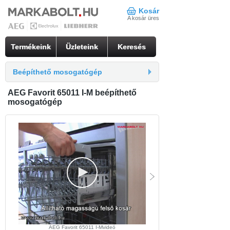
Kosár
A kosár üres
Termékeink
Üzleteink
Keresés
Beépíthető mosogatógép
AEG Favorit 65011 I-M beépíthető
mosogatógép
AEG Favorit 65011 I-Mvideó
Beépíthető mosogatógép Favor