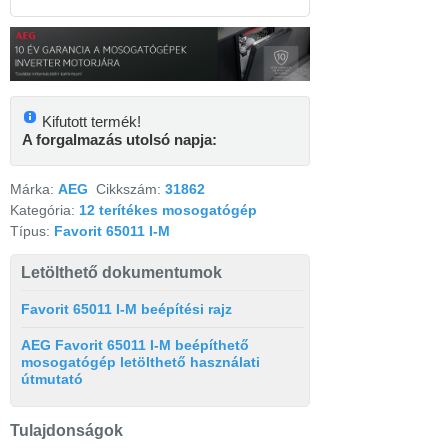
Kifutott termék!
A forgalmazás utolsó napja:
Márka:
AEG
Cikkszám:
31862
Kategória:
12 terítékes mosogatógép
Típus:
Favorit 65011 I-M
Letölthető dokumentumok
Favorit 65011 I-M beépítési rajz
AEG Favorit 65011 I-M beépíthető
mosogatógép letölthető használati
útmutató
Tulajdonságok