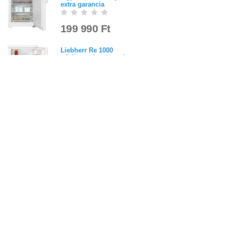
extra garancia
199 990 Ft
Liebherr Re 1000
hűtőszekrény 2 + 8 év extra
garancia
189 990 Ft
Liebherr TK 14Ve01
hűtőszekrény 2 + 8 év extra
garancia
5,0
(
1
)
149 990 Ft
Liebherr KGNsd 57Vc03
kombinált hűtőgép 3 + 7 év
extra garancia
5,0
(
1
)
349 990 Ft