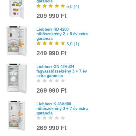
garancia
5,0
(
4
)
209 990 Ft
Liebherr RD 4200
hűtőszekrény 2 + 8 év extra
garancia
5,0
(
1
)
249 990 Ft
Liebherr GN 42Vd24
fagyasztószekrény 3 + 7 év
extra garancia
269 990 Ft
Liebherr K 46Vd00
hűtőszekrény 3 + 7 év extra
garancia
269 990 Ft