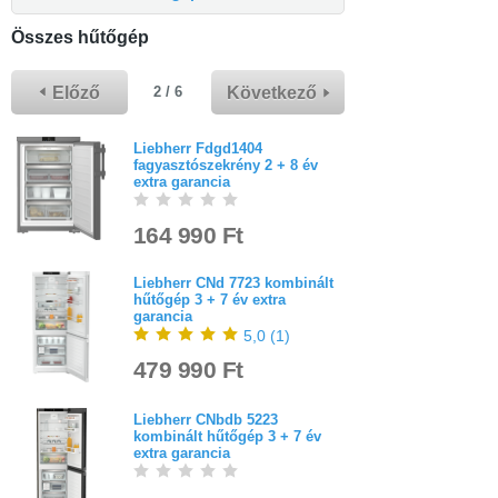
Összes hűtőgép
Előző
Következő
2 / 6
Liebherr Fdgd1404
fagyasztószekrény 2 + 8 év
extra garancia
164 990 Ft
Liebherr CNd 7723 kombinált
hűtőgép 3 + 7 év extra
garancia
5,0
(
1
)
479 990 Ft
Liebherr CNbdb 5223
kombinált hűtőgép 3 + 7 év
extra garancia