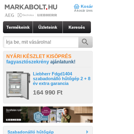
Kosár
A kosár üres
Termékeink
Üzleteink
Keresés
NYÁRI KÉSZLET KISÖPRÉS
fagyasztószekrény
ajánlatunk!
Liebherr Fdgd1404
szabadonálló hűtőgép 2 + 8
év extra garancia
164 990 Ft
Szabadonálló hűtőgép