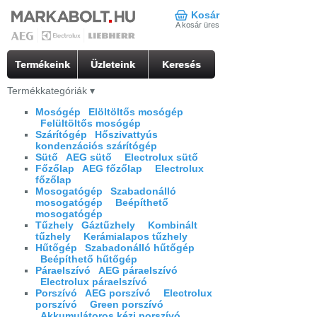
Kosár
A kosár üres
Termékeink
Üzleteink
Keresés
Termékkategóriák
▾
Mosógép
Elöltöltős mosógép
Felültöltős mosógép
Szárítógép
Hőszivattyús
kondenzációs szárítógép
Sütő
AEG sütő
Electrolux sütő
Főzőlap
AEG főzőlap
Electrolux
főzőlap
Mosogatógép
Szabadonálló
mosogatógép
Beépíthető
mosogatógép
Tűzhely
Gáztűzhely
Kombinált
tűzhely
Kerámialapos tűzhely
Hűtőgép
Szabadonálló hűtőgép
Beépíthető hűtőgép
Páraelszívó
AEG páraelszívó
Electrolux páraelszívó
Porszívó
AEG porszívó
Electrolux
porszívó
Green porszívó
Akkumulátoros kézi porszívó