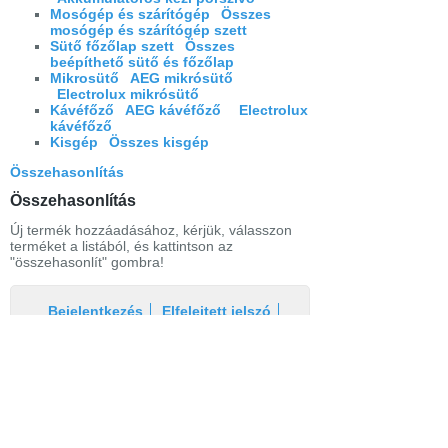
Mosógép és szárítógép
Összes
mosógép és szárítógép szett
Sütő főzőlap szett
Összes
beépíthető sütő és főzőlap
Mikrosütő
AEG mikrósütő
Electrolux mikrósütő
Kávéfőző
AEG kávéfőző
Electrolux
kávéfőző
Kisgép
Összes kisgép
Összehasonlítás
Összehasonlítás
Új termék hozzáadásához, kérjük, válasszon
terméket a listából, és kattintson az
"összehasonlít" gombra!
Bejelentkezés
Elfelejtett jelszó
Regisztráció
Link a teljes oldalra
Nyitólap
Üzletszabályzat
Elállás
Szállítás
Szerviz
Adatvédelem
Magazin