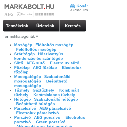
Kosár
A kosár üres
Termékeink
Üzleteink
Keresés
Termékkategóriák
▾
Mosógép
Elöltöltős mosógép
Felültöltős mosógép
Szárítógép
Hőszivattyús
kondenzációs szárítógép
Sütő
AEG sütő
Electrolux sütő
Főzőlap
AEG főzőlap
Electrolux
főzőlap
Mosogatógép
Szabadonálló
mosogatógép
Beépíthető
mosogatógép
Tűzhely
Gáztűzhely
Kombinált
tűzhely
Kerámialapos tűzhely
Hűtőgép
Szabadonálló hűtőgép
Beépíthető hűtőgép
Páraelszívó
AEG páraelszívó
Electrolux páraelszívó
Porszívó
AEG porszívó
Electrolux
porszívó
Green porszívó
Akkumulátoros kézi porszívó