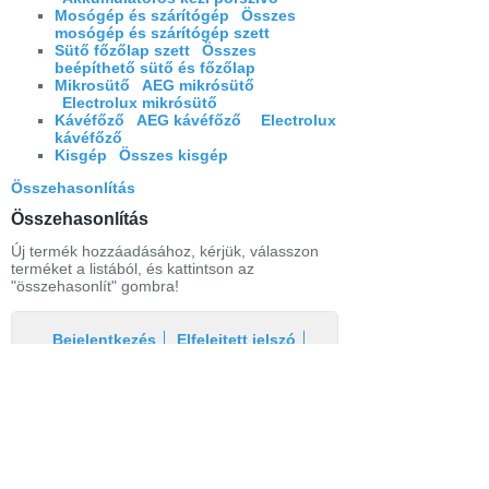
Mosógép és szárítógép
Összes
mosógép és szárítógép szett
Sütő főzőlap szett
Összes
beépíthető sütő és főzőlap
Mikrosütő
AEG mikrósütő
Electrolux mikrósütő
Kávéfőző
AEG kávéfőző
Electrolux
kávéfőző
Kisgép
Összes kisgép
Összehasonlítás
Összehasonlítás
Új termék hozzáadásához, kérjük, válasszon
terméket a listából, és kattintson az
"összehasonlít" gombra!
Bejelentkezés
Elfelejtett jelszó
Regisztráció
Link a teljes oldalra
Nyitólap
Üzletszabályzat
Elállás
Szállítás
Szerviz
Adatvédelem
Magazin