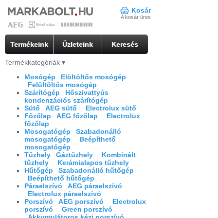
Kosár
A kosár üres
Termékeink
Üzleteink
Keresés
Termékkategóriák
▾
Mosógép
Elöltöltős mosógép
Felültöltős mosógép
Szárítógép
Hőszivattyús
kondenzációs szárítógép
Sütő
AEG sütő
Electrolux sütő
Főzőlap
AEG főzőlap
Electrolux
főzőlap
Mosogatógép
Szabadonálló
mosogatógép
Beépíthető
mosogatógép
Tűzhely
Gáztűzhely
Kombinált
tűzhely
Kerámialapos tűzhely
Hűtőgép
Szabadonálló hűtőgép
Beépíthető hűtőgép
Páraelszívó
AEG páraelszívó
Electrolux páraelszívó
Porszívó
AEG porszívó
Electrolux
porszívó
Green porszívó
Akkumulátoros kézi porszívó