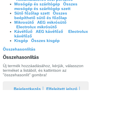
Mosógép és szárítógép
Összes
mosógép és szárítógép szett
Sütő főzőlap szett
Összes
beépíthető sütő és főzőlap
Mikrosütő
AEG mikrósütő
Electrolux mikrósütő
Kávéfőző
AEG kávéfőző
Electrolux
kávéfőző
Kisgép
Összes kisgép
Összehasonlítás
Összehasonlítás
Új termék hozzáadásához, kérjük, válasszon
terméket a listából, és kattintson az
"összehasonlít" gombra!
Bejelentkezés
Elfelejtett jelszó
Regisztráció
Link a teljes oldalra
Nyitólap
Üzletszabályzat
Elállás
Szállítás
Szerviz
Adatvédelem
Magazin