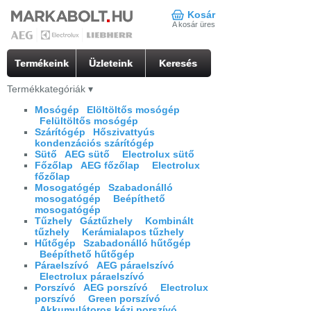
Kosár
A kosár üres
Termékeink
Üzleteink
Keresés
Termékkategóriák
▾
Mosógép
Elöltöltős mosógép
Felültöltős mosógép
Szárítógép
Hőszivattyús
kondenzációs szárítógép
Sütő
AEG sütő
Electrolux sütő
Főzőlap
AEG főzőlap
Electrolux
főzőlap
Mosogatógép
Szabadonálló
mosogatógép
Beépíthető
mosogatógép
Tűzhely
Gáztűzhely
Kombinált
tűzhely
Kerámialapos tűzhely
Hűtőgép
Szabadonálló hűtőgép
Beépíthető hűtőgép
Páraelszívó
AEG páraelszívó
Electrolux páraelszívó
Porszívó
AEG porszívó
Electrolux
porszívó
Green porszívó
Akkumulátoros kézi porszívó