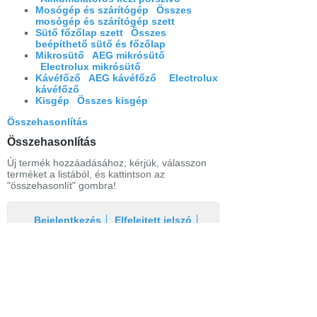
Mosógép és szárítógép
Összes
mosógép és szárítógép szett
Sütő főzőlap szett
Összes
beépíthető sütő és főzőlap
Mikrosütő
AEG mikrósütő
Electrolux mikrósütő
Kávéfőző
AEG kávéfőző
Electrolux
kávéfőző
Kisgép
Összes kisgép
Összehasonlítás
Összehasonlítás
Új termék hozzáadásához, kérjük, válasszon
terméket a listából, és kattintson az
"összehasonlít" gombra!
Bejelentkezés
Elfelejtett jelszó
Regisztráció
Link a teljes oldalra
Nyitólap
Üzletszabályzat
Elállás
Szállítás
Szerviz
Adatvédelem
Magazin