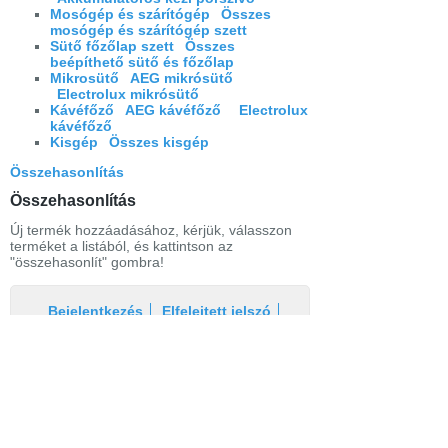
Mosógép és szárítógép
Összes
mosógép és szárítógép szett
Sütő főzőlap szett
Összes
beépíthető sütő és főzőlap
Mikrosütő
AEG mikrósütő
Electrolux mikrósütő
Kávéfőző
AEG kávéfőző
Electrolux
kávéfőző
Kisgép
Összes kisgép
Összehasonlítás
Összehasonlítás
Új termék hozzáadásához, kérjük, válasszon
terméket a listából, és kattintson az
"összehasonlít" gombra!
Bejelentkezés
Elfelejtett jelszó
Regisztráció
Link a teljes oldalra
Nyitólap
Üzletszabályzat
Elállás
Szállítás
Szerviz
Adatvédelem
Magazin