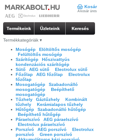
Kosár
A kosár üres
Termékeink
Üzleteink
Keresés
Termékkategóriák
▾
Mosógép
Elöltöltős mosógép
Felültöltős mosógép
Szárítógép
Hőszivattyús
kondenzációs szárítógép
Sütő
AEG sütő
Electrolux sütő
Főzőlap
AEG főzőlap
Electrolux
főzőlap
Mosogatógép
Szabadonálló
mosogatógép
Beépíthető
mosogatógép
Tűzhely
Gáztűzhely
Kombinált
tűzhely
Kerámialapos tűzhely
Hűtőgép
Szabadonálló hűtőgép
Beépíthető hűtőgép
Páraelszívó
AEG páraelszívó
Electrolux páraelszívó
Porszívó
AEG porszívó
Electrolux
porszívó
Green porszívó
Akkumulátoros kézi porszívó