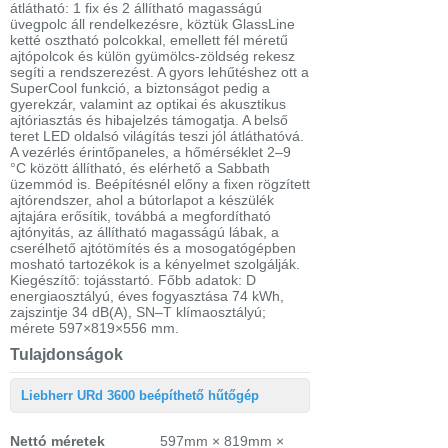
átlátható: 1 fix és 2 állítható magasságú
üvegpolc áll rendelkezésre, köztük GlassLine
ketté osztható polcokkal, emellett fél méretű
ajtópolcok és külön gyümölcs-zöldség rekesz
segíti a rendszerezést. A gyors lehűtéshez ott a
SuperCool funkció, a biztonságot pedig a
gyerekzár, valamint az optikai és akusztikus
ajtóriasztás és hibajelzés támogatja. A belső
teret LED oldalsó világítás teszi jól átláthatóvá.
A vezérlés érintőpaneles, a hőmérséklet 2–9
°C között állítható, és elérhető a Sabbath
üzemmód is. Beépítésnél előny a fixen rögzített
ajtórendszer, ahol a bútorlapot a készülék
ajtajára erősítik, továbbá a megfordítható
ajtónyitás, az állítható magasságú lábak, a
cserélhető ajtótömítés és a mosogatógépben
mosható tartozékok is a kényelmet szolgálják.
Kiegészítő: tojásstartó. Főbb adatok: D
energiaosztályú, éves fogyasztása 74 kWh,
zajszintje 34 dB(A), SN–T klímaosztályú;
mérete 597×819×556 mm.
Tulajdonságok
Liebherr URd 3600 beépíthető hűtőgép
Nettó méretek
597mm × 819mm ×