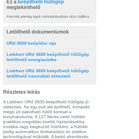
Ez a
beépíthető hűtőgép
megtekinthető
A termék jelenleg egyik márkaboltunkban sincs kiállítva.
Letölthető dokumentumok
URd 3600 beépítési rajz
Liebherr URd 3600 beépíthető hűtőgép
letölthető energiacímke
Liebherr URd 3600 beépíthető hűtőgép
letölthető használati útmutató
Részletes leírás
A Liebherr URd 3600 beépíthető hűtőgép jó
választás, ha egy pult alá építhető, kompakt,
mégis jól pakolható hűtőt keresel a
konyhabútorba. A 127 literes nettó hűtőtér
praktikus megoldás kisebb háztartásokba,
irodába vagy kiegészítő hűtőként, a hűtőtér
pedig automatikus leolvasztású és statikus
technológiával működik. A belső elrendezés