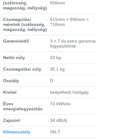
(szélesség,
556mm
magasság, mélység)
Csomagolási
615mm × 890mm ×
méretek
(szélesség,
710mm
magasság, mélység)
Garanciaidő
3 + 7 év extra garancia
fogyasztónak
Nettó súly
33 kg
Csomagolási súly
35.1 kg
Osztály
D
Kivitel
beépíthető hűtőgép
Éves
74 kWh/év
energiafogyasztás
Zajszint
34 dB(A)
Klímaosztály
SN-T