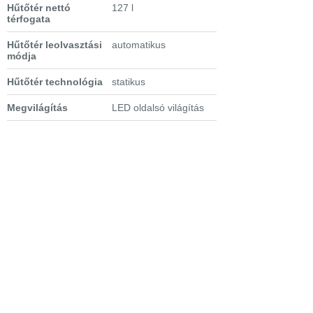
Hűtőtér nettó
127 l
térfogata
Hűtőtér leolvasztási
automatikus
módja
Hűtőtér technológia
statikus
Megvilágítás
LED oldalsó világítás
Vezérlés
érintőpaneles
vezérlés
, 2-9 C°
Ajtóriasztás
optikai és akusztikus
Figyelmeztető jelzés
optikai és akusztikus
zavar esetén
Polcok
1 fix + 2 állítható
magasságú üvegpolc
Extra tulajdonságok
- Sabbath üzemmód
- GlassLine ketté
osztható üvegpolcok
- Feles méretű