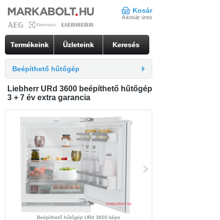
Kosár
A kosár üres
Termékeink
Üzleteink
Keresés
Beépíthető hűtőgép
Liebherr URd 3600 beépíthető hűtőgép
3 + 7 év extra garancia
Beépíthető hűtőgép URd 3600 képe