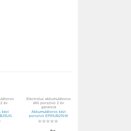
ulátoros
Electrolux akkumulátoros
 2 év
álló porszívó 2 év
garancia
 kézi
Akkumulátoros kézi
UB25UG
porszívó EP91UB21SW