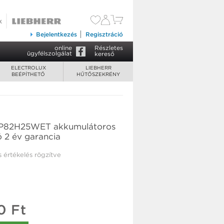
180 900 Ft
Kosárba tesz
Bejelentkezés
Regisztráció
online
Részletes
ügyfélszolgálat
kereső
ELECTROLUX
LIEBHERR
BEÉPÍTHETŐ
HŰTŐSZEKRÉNY
 EP82H25WET akkumulátoros
ó 2 év garancia
s értékelés rögzítve
0 Ft