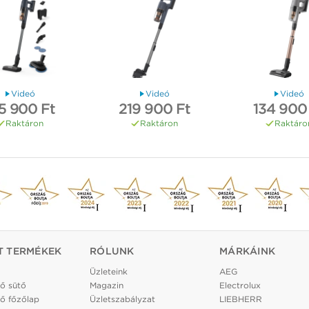
Videó
Videó
Videó
5 900 Ft
219 900 Ft
134 900
Raktáron
Raktáron
Raktáro
T TERMÉKEK
RÓLUNK
MÁRKÁINK
Üzleteink
AEG
ő sütő
Magazin
Electrolux
ő főzőlap
Üzletszabályzat
LIEBHERR