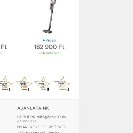
Videó
 Ft
182 900 Ft
n
Raktáron
AJÁNLATAINK
LIEBHERR hűtőgépek 10 év
garanciával
NYÁRI KÉSZLET KISÖPRÉS
AEG beépíthető konyhai