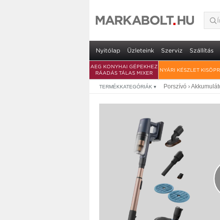
Electrolux EP82H2
2 év garancia
• vezeték nélküli álló porszívó • Pow
Nyitólap
Üzleteink
Szerviz
Szállítás
AEG KONYHAI GÉPEKHEZ
NYÁRI KÉSZLET KISÖP
RÁADÁS TÁLAS MIXER
Porszívó
›
Akkumuláto
TERMÉKKATEGÓRIÁK
▾