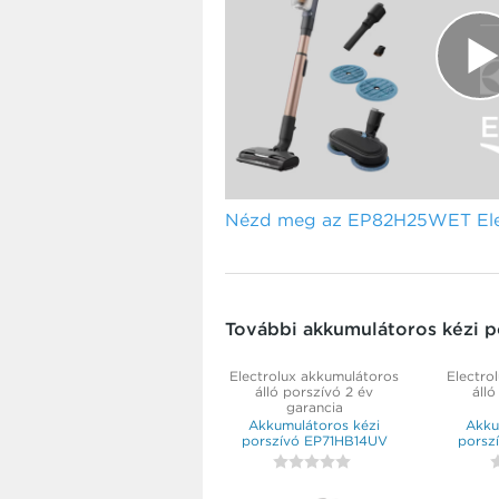
Nézd meg az EP82H25WET Elect
További akkumulátoros kézi p
Electrolux akkumulátoros
Electro
álló porszívó 2 év
álló
garancia
Akkumulátoros kézi
Akku
porszívó EP71HB14UV
porsz