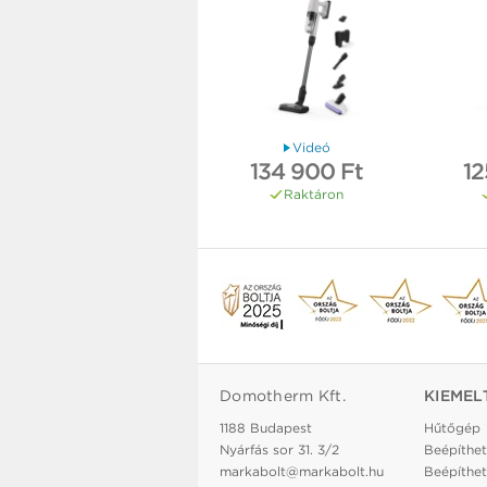
Videó
134 900 Ft
12
Raktáron
Domotherm Kft.
KIEMEL
1188 Budapest
Hűtőgép
Nyárfás sor 31. 3/2
Beépíthet
markabolt@markabolt.hu
Beépíthet