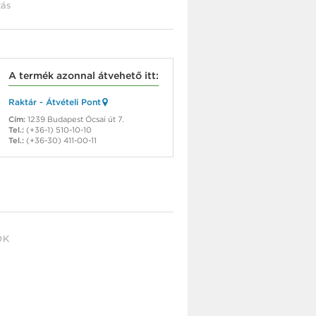
ás
A termék azonnal átvehető itt:
Raktár - Átvételi Pont
Cím:
1239 Budapest Ócsai út 7.
Tel.:
(+36-1) 510-10-10
Tel.:
(+36-30) 411-00-11
OK