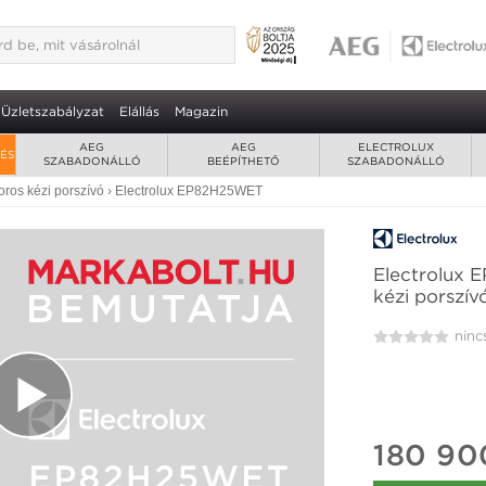
5WET akkumulátoros kézi porszívó
erPro Mop+ felmosófej • hosszú élettartamú Li-ion akkumulátor
Üzletszabályzat
Elállás
Magazin
AEG
AEG
ELECTROLUX
RÉS
SZABADONÁLLÓ
BEÉPÍTHETŐ
SZABADONÁLLÓ
ros kézi porszívó
›
Electrolux EP82H25WET
Electrolux
kézi porszív
ninc
180 90