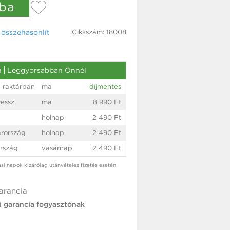
ba
Cikkszám: 18008
össze­hasonlít
n
Leggyorsabban Önnél
 raktárban
ma
díjmentes
essz
ma
8 990 Ft
holnap
2 490 Ft
rország
holnap
2 490 Ft
rszág
vasárnap
2 490 Ft
tási napok kizárólag utánvételes fizetés esetén
arancia
i garancia fogyasztónak