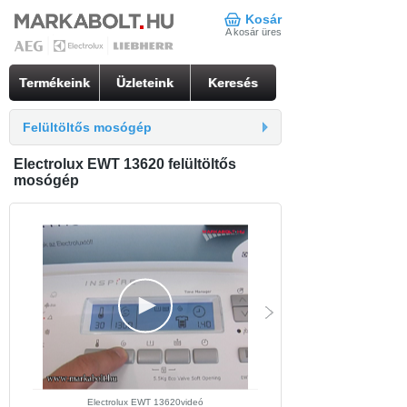
Kosár
A kosár üres
Termékeink
Üzleteink
Keresés
Felültöltős mosógép
Electrolux EWT 13620 felültöltős
mosógép
Electrolux EWT 13620videó