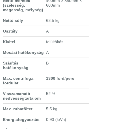
Nettó méretek
400mm × 850mm ×
(szélesség,
600mm
magasság, mélység)
Nettó súly
63.5 kg
Osztály
A
Kivitel
felültöltős
Mosási hatékonyság
A
Szárítási
B
hatékonyság
Max. centrifuga
1300 ford/perc
fordulat
Visszamaradó
52 %
nedvességtartalom
Max. ruhatöltet
5,5 kg
Energiafogyasztás
0,93 (kWh)