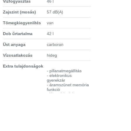
Vízfogyasztás
46 l
Zajszint (mosás)
57 dB(A)
Tömegkiegyenlítés
van
Dob űrtartalma
42 l
Üst anyaga
carboran
Vízcsatlakozás
hideg
Extra tulajdonságok
- pillanatmegállítás
- elektronikus
gyerekzár
- áramszünet memória
funkció
- lágy ajtónyitás,
dobpozícionálás
- nagyméretű LCD-
kijelző piktogramokkal
-
Time Manager
(6
lépésben állítható)
- programokhoz
állítható hőmérséklet